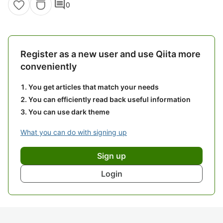
comment
0
Register as a new user and use Qiita more
conveniently
You get articles that match your needs
You can efficiently read back useful information
You can use dark theme
What you can do with signing up
Sign up
Login