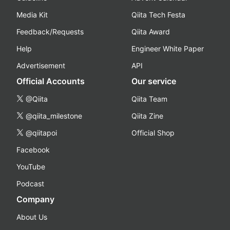
Media Kit
Qiita Tech Festa
Feedback/Requests
Qiita Award
Help
Engineer White Paper
Advertisement
API
Official Accounts
Our service
@Qiita
Qiita Team
@qiita_milestone
Qiita Zine
@qiitapoi
Official Shop
Facebook
YouTube
Podcast
Company
About Us