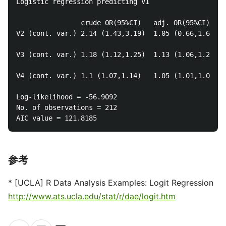
Logistic regression predicting V1

                crude OR(95%CI)   adj. OR(95%CI)    
V2 (cont. var.) 2.14 (1.43,3.19)  1.05 (0.66,1.66)  
V3 (cont. var.) 1.18 (1.12,1.25)  1.13 (1.06,1.2)   
V4 (cont. var.) 1.1 (1.07,1.14)   1.05 (1.01,1.09)  
Log-likelihood = -56.9092

No. of observations = 212

参考
* [UCLA] R Data Analysis Examples: Logit Regression
http://www.ats.ucla.edu/stat/r/dae/logit.htm