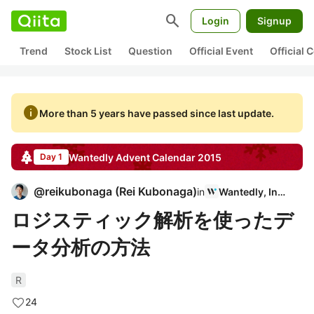
search
Login
Signup
Trend
Stock List
Question
Official Event
Official
info
More than 5 years have passed since last update.
Wantedly
Advent Calendar
2015
Day 1
@
reikubonaga
(
Rei Kubonaga
)
in
Wantedly, Inc.
ロジスティック解析を使ったデ
ータ分析の方法
R
24