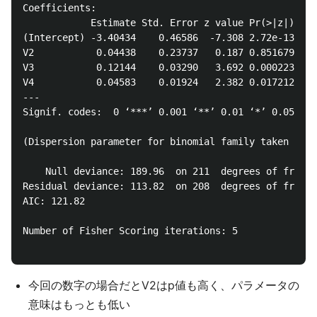
Coefficients:

            Estimate Std. Error z value Pr(>|z|)

(Intercept) -3.40434    0.46586  -7.308 2.72e-13 ***

V2           0.04438    0.23737   0.187 0.851679

V3           0.12144    0.03290   3.692 0.000223 ***

V4           0.04583    0.01924   2.382 0.017212 *

---

Signif. codes:  0 ‘***’ 0.001 ‘**’ 0.01 ‘*’ 0.05 ‘.’
(Dispersion parameter for binomial family taken to b
    Null deviance: 189.96  on 211  degrees of freedo
Residual deviance: 113.82  on 208  degrees of freedo
AIC: 121.82

Number of Fisher Scoring iterations: 5

今回の数字の場合だとV2はp値も高く、パラメータの
意味はもっとも低い