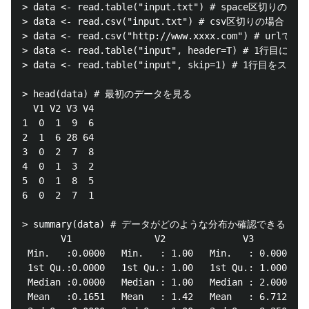
> data <- read.table("input.txt") # space区切りの場合

> data <- read.csv("input.txt") # csv区切りの場合

> data <- read.csv("http://www.xxxx.com") # urlでもよ
> data <- read.table("input", header=T) # 
> data <- read.table("input", skip=1) # 1行
> head(data) # 最初のデータを見る

  V1 V2 V3 V4

1  0  1  9  6

2  1  6 28 64

3  0  2  7  8

4  0  1  3  2

5  0  1  8  5

6  0  2  7  1

> summary(data) # データがどのような分布か確認できる

       V1               V2              V3          
 Min.   :0.0000   Min.   : 1.00   Min.   : 0.000   M
 1st Qu.:0.0000   1st Qu.: 1.00   1st Qu.: 1.000   1
 Median :0.0000   Median : 1.00   Median : 2.000   M
 Mean   :0.1651   Mean   : 1.42   Mean   : 6.712   M