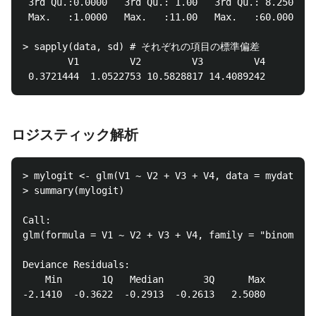
 3rd Qu.:0.0000   3rd Qu.: 1.00   3rd Qu.: 8.250   3
 Max.   :1.0000   Max.   :11.00   Max.   :60.000   M
> sapply(data, sd) # それぞれの項目の標準偏差

        V1         V2         V3         V4

ロジスティック解析
> mylogit <- glm(V1 ~ V2 + V3 + V4, data = mydata, f
> summary(mylogit)

Call:

glm(formula = V1 ~ V2 + V3 + V4, family = "binomial"
Deviance Residuals:

    Min       1Q   Median       3Q      Max

-2.1410  -0.3622  -0.2913  -0.2613   2.5080
