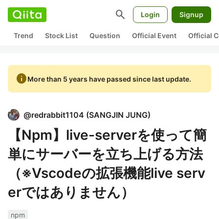
search
Login
Signup
Trend
Stock List
Question
Official Event
Official
info
More than 5 years have passed since last update.
@
redrabbit1104
(
SANGJIN JUNG
)
【Npm】live-serverを使って簡
単にサーバーを立ち上げる方法
（※Vscodeの拡張機能live serv
erではありません）
npm