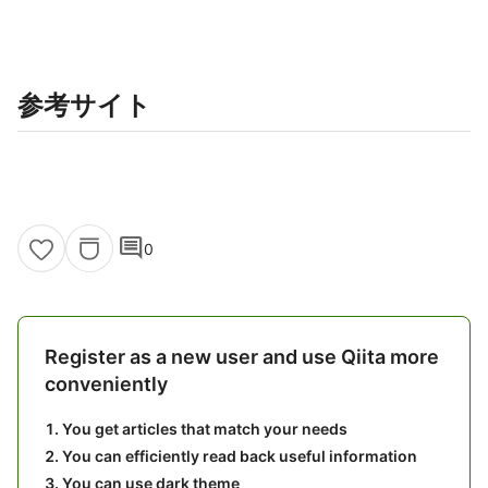
参考サイト
comment
0
Register as a new user and use Qiita more
conveniently
You get articles that match your needs
You can efficiently read back useful information
You can use dark theme