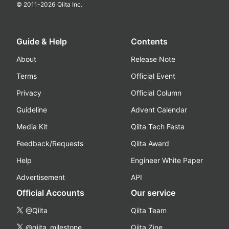
© 2011-
2026
Qiita Inc.
Guide & Help
Contents
About
Release Note
Terms
Official Event
Privacy
Official Column
Guideline
Advent Calendar
Media Kit
Qiita Tech Festa
Feedback/Requests
Qiita Award
Help
Engineer White Paper
Advertisement
API
Official Accounts
Our service
@Qiita
Qiita Team
@qiita_milestone
Qiita Zine