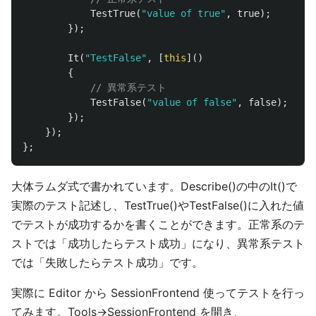
TestTrue
(
"value of true"
,
true
);
});
It
(
"TestFalse"
,
[
this
]()
{
// 異常系テスト
TestFalse
(
"value of false"
,
false
);
});
});
};
大体ラムダ式で書かれています。Describe()の中のIt()で
実際のテスト記述し、TestTrue()やTestFalse()に入れた値
でテストが成功するかを書くことができます。正常系のテ
ストでは「成功したらテスト成功」になり、異常系テスト
では「失敗したらテスト成功」です。
実際に Editor から SessionFrontend 使ってテストを行っ
てみます。Tools->SessionFrontend を開き、