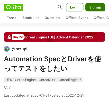
search
Login
Signup
Trend
Stock List
Question
Official Event
Official
Unreal Engine (UE)
Advent Calendar
2022
Day 22
@
razupi
Automation SpecとDriverを使
ってテストをしたい
UE4
UnrealEngine
UnrealC++
UnrealEngine5
7
Last updated at
2026-01-31
Posted at
2022-12-21