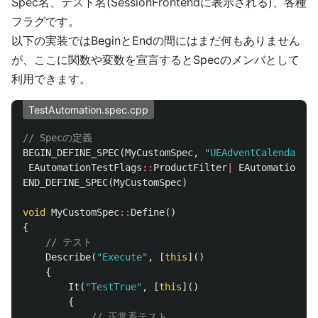
Spec名、テスト名(SessionFrontendに表示される)、各種
フラグです。
以下の実装ではBeginとEndの間にはまだ何もありません
が、ここに関数や変数を宣言するとSpecのメンバとして
利用できます。
TestAutomation.spec.cpp
// Specの定義
BEGIN_DEFINE_SPEC
(
MyCustomSpec
,
"UEAdventCalendar202
EAutomationTestFlags
::
ProductFilter
|
EAutomationTes
END_DEFINE_SPEC
(
MyCustomSpec
)
void
MyCustomSpec
::
Define
()
{
// テスト
Describe
(
"Execute"
,
[
this
]()
{
It
(
"TestTrue"
,
[
this
]()
{
// 正常系テスト