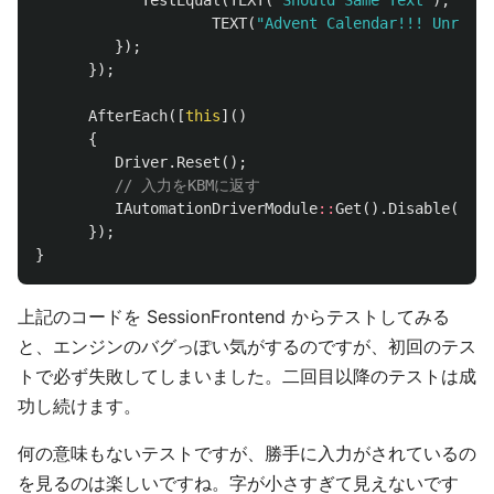
TEXT
(
"Advent Calendar!!! Unreal 
});
});
AfterEach
([
this
]()
{
Driver
.
Reset
();
// 入力をKBMに返す
IAutomationDriverModule
::
Get
().
Disable
();
});
}
上記のコードを SessionFrontend からテストしてみる
と、エンジンのバグっぽい気がするのですが、初回のテス
トで必ず失敗してしまいました。二回目以降のテストは成
功し続けます。
何の意味もないテストですが、勝手に入力がされているの
を見るのは楽しいですね。字が小さすぎて見えないです