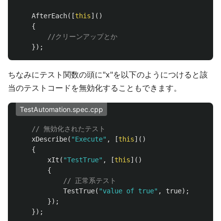
AfterEach
([
this
]()
{
//クリーンアップとか
});
ちなみにテスト関数の頭に"x"を以下のようにつけると該
当のテストコードを無効化することもできます。
TestAutomation.spec.cpp
// 無効化されたテスト
xDescribe
(
"Execute"
,
[
this
]()
{
xIt
(
"TestTrue"
,
[
this
]()
{
// 正常系テスト
TestTrue
(
"value of true"
,
true
);
});
});