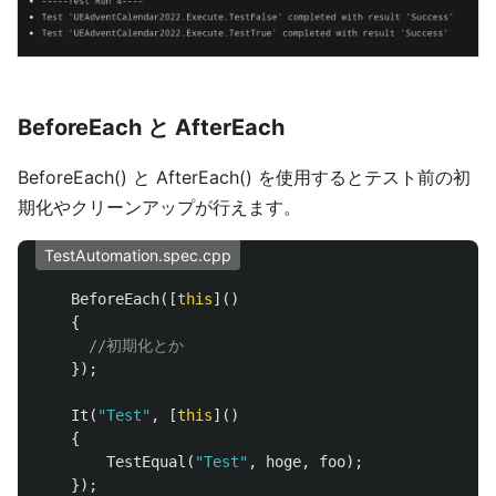
BeforeEach と AfterEach
BeforeEach() と AfterEach() を使用するとテスト前の初
期化やクリーンアップが行えます。
TestAutomation.spec.cpp
BeforeEach
([
this
]()
{
//初期化とか
});
It
(
"Test"
,
[
this
]()
{
TestEqual
(
"Test"
,
hoge
,
foo
);
});