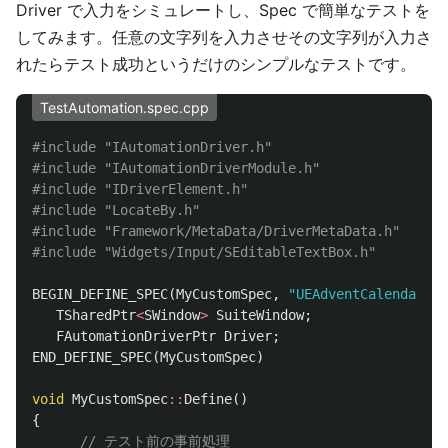
Driver で入力をシミュレートし、Spec で簡単なテストを
してみます。任意の文字列を入力させその文字列が入力さ
れたらテスト成功というだけのシンプルなテストです。
TestAutomation.spec.cpp
#include
"IAutomationDriver.h"
#include
"IAutomationDriverModule.h"
#include
"IDriverElement.h"
#include
"LocateBy.h"
#include
"Framework/MetaData/DriverMetaData.h"
#include
"Widgets/Input/SEditableTextBox.h"
BEGIN_DEFINE_SPEC
(
MyCustomSpec
,
"UEAdventCalendar202
TSharedPtr
<
SWindow
>
SuiteWindow
;
FAutomationDriverPtr
Driver
;
END_DEFINE_SPEC
(
MyCustomSpec
)
void
MyCustomSpec
::
Define
()
{
// テスト前の事前処理