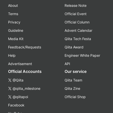
About
Release Note
Terms
Official Event
Privacy
Official Column
Guideline
Advent Calendar
Media Kit
Qiita Tech Festa
Feedback/Requests
Qiita Award
Help
Engineer White Paper
Advertisement
API
Official Accounts
Our service
@Qiita
Qiita Team
@qiita_milestone
Qiita Zine
@qiitapoi
Official Shop
Facebook