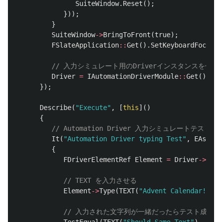
SuiteWindow
.
Reset
();
}));
}
SuiteWindow
->
BringToFront
(
true
);
FSlateApplication
::
Get
().
SetKeyboardFocus
(
S
// 入力シミュレート用のDriverインスタンスを作成
Driver
=
IAutomationDriverModule
::
Get
().
Cre
});
Describe
(
"Execute"
,
[
this
]()
{
// Automation Driver 入力シミュレートテスト
It
(
"Automation Driver typing Test"
,
EAsyncE
{
FDriverElementRef
Element
=
Driver
->
Find
// TEXT を入力させる
Element
->
Type
(
TEXT
(
"Advent Calendar!!! U
// 入力された文字列が一緒だったらテスト成功
TestEqual
(
TEXT
(
"Should Same Text"
),
Elem