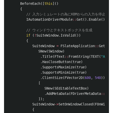
BeforeEach
([
this
]()
{
// 入力シミュレートの為にKBMからの入力を停止する
IAutomationDriverModule
::
Get
().
Enable
();
// ウィンドウとテキストボックスを生成
if
(
!
SuiteWindow
.
IsValid
())
{
SuiteWindow
=
FSlateApplication
::
Get
().
A
SNew
(
SWindow
)
.
Title
(
FText
::
FromString
(
TEXT
(
"Adven
.
HasCloseButton
(
true
)
.
SupportsMaximize
(
true
)
.
SupportsMinimize
(
true
)
.
ClientSize
(
FVector2D
(
600
,
540
))
[
SNew
(
SEditableTextBox
)
.
AddMetaData
(
FDriverMetaData
::
Id
(
"
]);
SuiteWindow
->
SetOnWindowClosed
(
FOnWindow
{