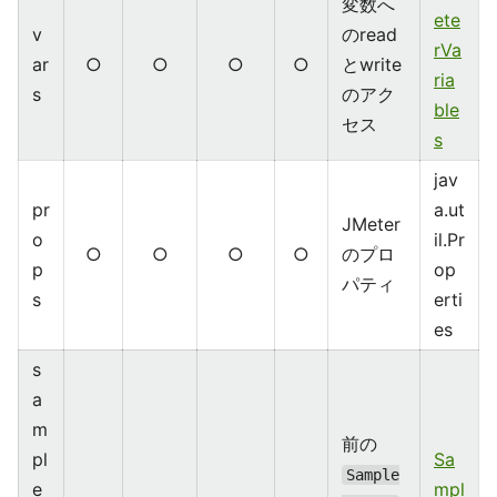
変数へ
ete
v
のread
rVa
ar
○
○
○
○
とwrite
ria
s
のアク
ble
セス
s
jav
pr
a.ut
JMeter
o
il.Pr
○
○
○
○
のプロ
p
op
パティ
s
erti
es
s
a
m
前の
pl
Sa
Sample
e
mpl