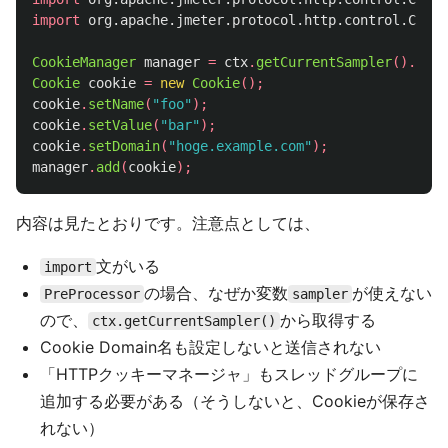
import
org.apache.jmeter.protocol.http.control.Cooki
CookieManager
manager
=
ctx
.
getCurrentSampler
().
getC
Cookie
cookie
=
new
Cookie
();
cookie
.
setName
(
"foo"
);
cookie
.
setValue
(
"bar"
);
cookie
.
setDomain
(
"hoge.example.com"
);
manager
.
add
(
cookie
);
内容は見たとおりです。注意点としては、
文がいる
import
の場合、なぜか変数
が使えない
PreProcessor
sampler
ので、
から取得する
ctx.getCurrentSampler()
Cookie Domain名も設定しないと送信されない
「HTTPクッキーマネージャ」もスレッドグループに
追加する必要がある（そうしないと、Cookieが保存さ
れない）