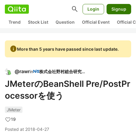
search
Login
Signup
Trend
Stock List
Question
Official Event
Official
info
More than 5 years have passed since last update.
@
rawr
in
株式会社野村総合研究所
JMeterのBeanShell Pre/PostPr
ocessorを使う
JMeter
19
Posted at
2018-04-27