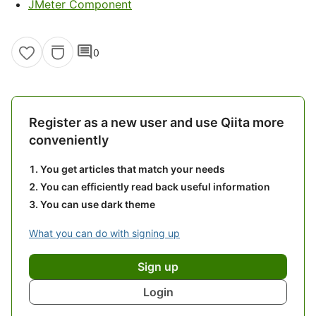
JMeter Component
comment
0
Register as a new user and use Qiita more
conveniently
You get articles that match your needs
You can efficiently read back useful information
You can use dark theme
What you can do with signing up
Sign up
Login