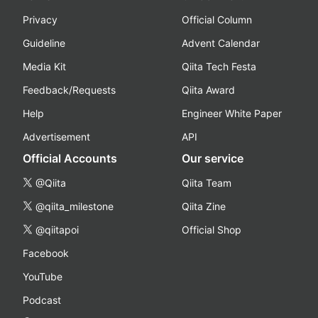
Privacy
Official Column
Guideline
Advent Calendar
Media Kit
Qiita Tech Festa
Feedback/Requests
Qiita Award
Help
Engineer White Paper
Advertisement
API
Official Accounts
Our service
@Qiita
Qiita Team
@qiita_milestone
Qiita Zine
@qiitapoi
Official Shop
Facebook
YouTube
Podcast