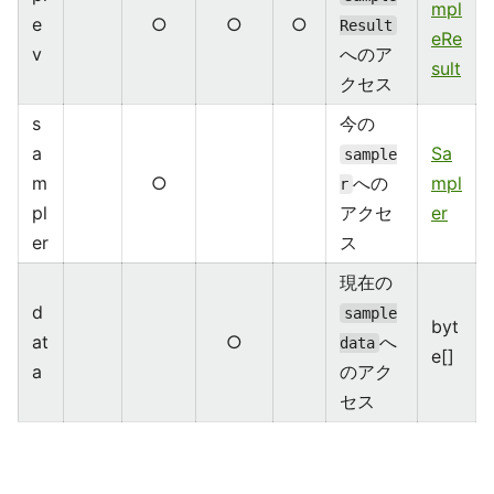
mpl
e
○
○
○
Result
eRe
v
へのア
sult
クセス
s
今の
a
Sa
sample
m
○
への
mpl
r
pl
アクセ
er
er
ス
現在の
d
sample
byt
at
○
へ
data
e[]
a
のアク
セス