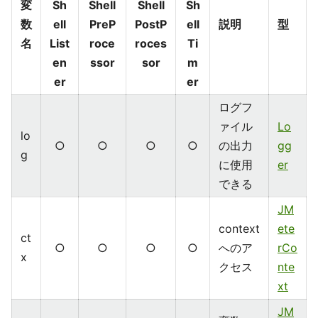
変
Sh
Shell
Shell
Sh
数
ell
PreP
PostP
ell
説明
型
名
List
roce
roces
Ti
en
ssor
sor
m
er
er
ログフ
ァイル
Lo
lo
○
○
○
○
の出力
gg
g
に使用
er
できる
JM
context
ete
ct
○
○
○
○
へのア
rCo
x
クセス
nte
xt
JM