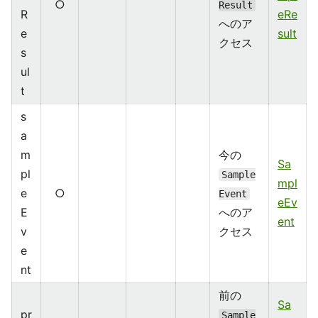
○
Result
R
eRe
へのア
e
sult
クセス
s
ul
t
s
a
m
今の
Sa
pl
Sample
mpl
e
○
Event
eEv
E
へのア
ent
v
クセス
e
nt
前の
Sa
pr
Sample