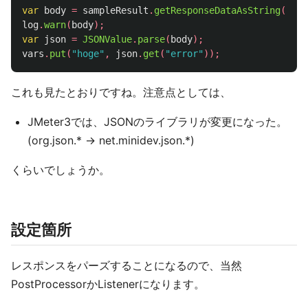
var
body
=
sampleResult
.
getResponseDataAsString
();
log
.
warn
(
body
);
var
json
=
JSONValue
.
parse
(
body
);
vars
.
put
(
"hoge"
,
json
.
get
(
"error"
));
これも見たとおりですね。注意点としては、
JMeter3では、JSONのライブラリが変更になった。
(org.json.* → net.minidev.json.*)
くらいでしょうか。
設定箇所
レスポンスをパーズすることになるので、当然
PostProcessorかListenerになります。