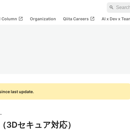
search
open_in_new
open_in_new
al Column
Organization
Qiita Careers
AI x Dev x Tea
ince last update.
村総合研究所
決済（3Dセキュア対応）