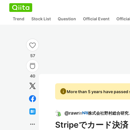
Trend
Stock List
Question
Official Event
Offici
57
40
info
More than 5 years have passed s
@
rawr
in
株式会社野
Stripeでカード
more_horiz