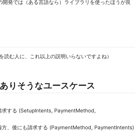
た。実際の開発では（ある言語なら）ライブラリを使ったほうが良
を読む人に、これ以上の説明いらないですよね）
くありそうなユースケース
SetupIntents, PaymentMethod,
も請求する (PaymentMethod, PaymentIntents)