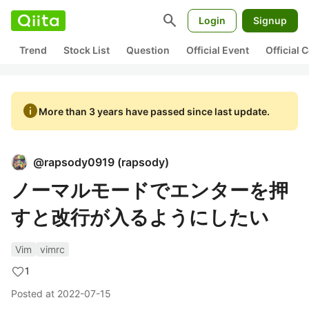
search
Login
Signup
Trend
Stock List
Question
Official Event
Official
info
More than 3 years have passed since last update.
@
rapsody0919
(
rapsody
)
ノーマルモードでエンターを押
すと改行が入るようにしたい
Vim
vimrc
1
Posted at
2022-07-15