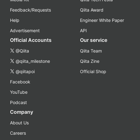
Feedback/Requests
Qiita Award
Help
Engineer White Paper
Advertisement
API
Official Accounts
Our service
@Qiita
Qiita Team
@qiita_milestone
Qiita Zine
@qiitapoi
Official Shop
Facebook
YouTube
Podcast
Company
About Us
Careers