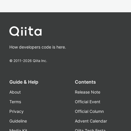
How developers code is here.
© 2011-
2026
Qiita Inc.
Guide & Help
Contents
About
Release Note
Terms
Official Event
Privacy
Official Column
Guideline
Advent Calendar
Media Kit
Qiita Tech Festa