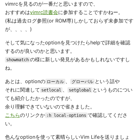
vimrcを見るのが一番だと思いますので、
おすすめは
vimrc読書会
に参加することですかねー。
(私は過去ログ参照(or ROM専)しかしておらず未参加です
が、、、、)
そして気になったoptionを見つけたらhelpで詳細を確認
するのが良いのかと思います。
の様に新しい発見があるかもしれないですし
showmatch
ね。
あとは、optionの
、
という話や
ローカル
グローバル
それに関連して
、
というものについ
setlocal
setglobal
ても紹介したかったのですが、
余り理解できていないので省きました。
こちら
のリンクか
で確認してくださ
:h local-options
い。
色んなoptionを使って素晴らしいVim Lifeを送りましょ