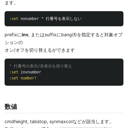
ます。
:
set
nonumber
prefixに
inv
, またはsuffixにbang(
!
)を指定すると対象オプ
ションの
オン/オフを切り替えるができます
" 行番号の表示/非表示を切り替え
:
set
invnumber
:
set
number
!
数値
cmdheight, tabstop, synmaxcolなどが該当します。