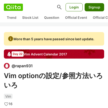
search
Login
Signup
Trend
Stock List
Question
Official Event
Official
info
More than 5 years have passed since last update.
Vim
Advent Calendar
2017
Day 22
@
rapan931
Vim optionの設定/参照方法いろ
いろ
Vim
16