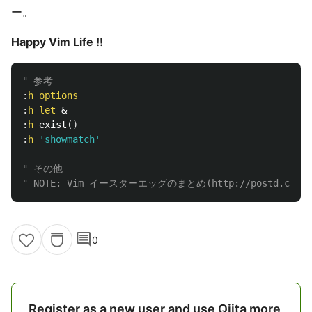
ー。
Happy Vim Life !!
" 参考
:
h
options
:
h
let
-
:
h
 exist
()
:
h
'showmatch'
" その他
" NOTE: Vim イースターエッグのまとめ(http://postd.cc/vim
comment
0
Register as a new user and use Qiita more