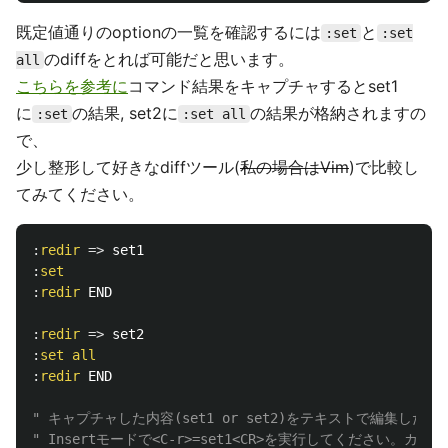
既定値通りのoptionの一覧を確認するには
と
:set
:set
のdiffをとれば可能だと思います。
all
こちらを参考に
コマンド結果をキャプチャするとset1
に
の結果, set2に
の結果が格納されますの
:set
:set all
で、
少し整形して好きなdiffツール(
私の場合はVim
)で比較し
てみてください。
:
redir
=>
:
set
:
redir
 END

:
redir
=>
:
set
all
:
redir
 END

" キャプチャした内容(set1 or set2)をテキストで編集した
" Insertモードで<C-r>=set1<CR>を実行してください。