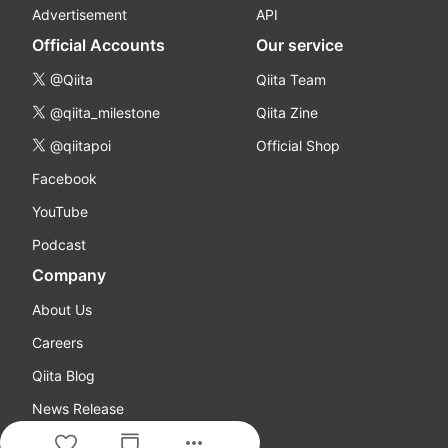
Advertisement
API
Official Accounts
Our service
@Qiita
Qiita Team
@qiita_milestone
Qiita Zine
@qiitapoi
Official Shop
Facebook
YouTube
Podcast
Company
About Us
Careers
Qiita Blog
News Release
more_horiz