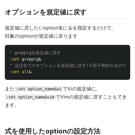
オプションを規定値に戻す
規定値に戻したいoption名に
を指定するだけで、
&
対象のoptionが規定値に戻ります
" grepprgを規定値に戻す
:
set
grepprg
" ほぼ全てのオプションを規定値に戻す(※若干例外がるので、詳細
:
set
all
また
でViの規定値に、
:set option_name&vi
でVimの規定値に戻すこともでき
:set option_name&vim
ます。
式を使用したoptionの設定方法