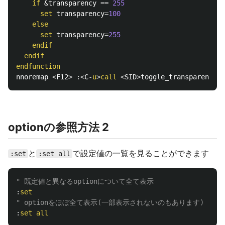
if
 &transparency 
==
255
set
 transparency
=
100
else
set
 transparency
=
255
endif
endif
endfunction
nnoremap 
<
F12
>
:<
C
-
u
>
call
<
SID
>
toggle_transparency
()
optionの参照方法 2
と
で設定値の一覧を見ることができます
:set
:set all
" 既定値と異なるoptionについて全て表示
:
set
" optionをほぼ全て表示(一部表示されないのもあります)
:
set
all