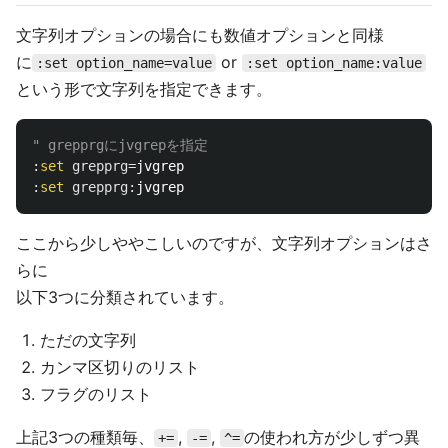
文字列オプションの場合にも数値オプションと同様
に
or
:set option_name=value
:set option_name:value
という形で文字列を指定できます。
" grepprgにjvgrepを指定
:
set
grepprg
=
:
set
grepprg
:
ここから少しややこしいのですが、文字列オプションはさ
らに
以下3つに分類されています。
ただの文字列
カンマ区切りのリスト
フラグのリスト
上記3つの種類毎、
,
,
の使われ方が少しずつ異
+=
-=
^=