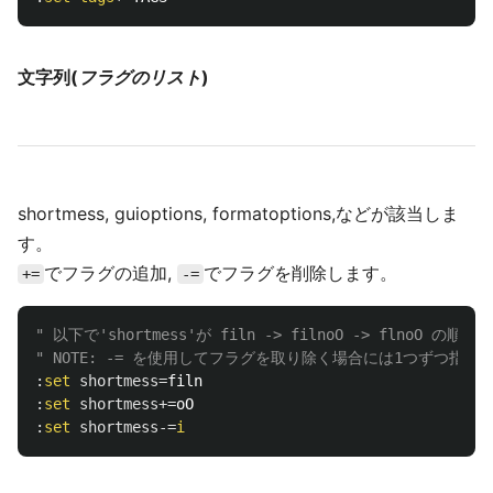
文字列(
フラグのリスト
)
shortmess, guioptions, formatoptions,などが該当しま
す。
でフラグの追加,
でフラグを削除します。
+=
-=
" 以下で'shortmess'が filn -> filnoO -> flnoO の順に
" NOTE: -= を使用してフラグを取り除く場合には1つずつ指
:
set
shortmess
=
:
set
shortmess
+=
:
set
shortmess
-=
i