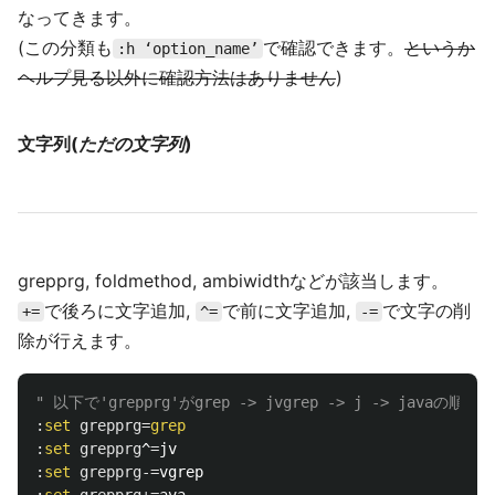
なってきます。
(この分類も
で確認できます。
というか
:h ‘option_name’
ヘルプ見る以外に確認方法はありません
)
文字列(
ただの文字列
)
grepprg, foldmethod, ambiwidthなどが該当します。
で後ろに文字追加,
で前に文字追加,
で文字の削
+=
^=
-=
除が行えます。
" 以下で'grepprg'がgrep -> jvgrep -> j -> javaの順に
:
set
grepprg
=
grep
:
set
grepprg
^
=
:
set
grepprg
-=