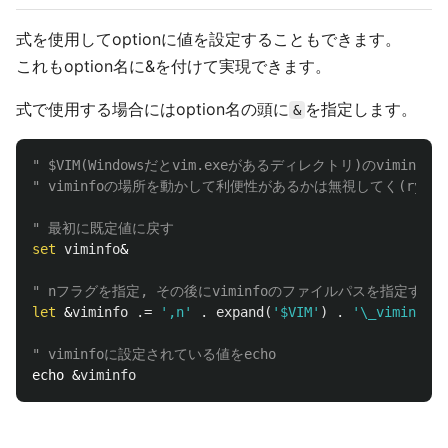
式を使用してoptionに値を設定することもできます。
これもoption名に&を付けて実現できます。
式で使用する場合にはoption名の頭に
を指定します。
&
" $VIM(Windowsだとvim.exeがあるディレクトリ)のvimin
" viminfoの場所を動かして利便性があるかは無視してく(ry
" 最初に既定値に戻す
set
viminfo
&

" nフラグを指定, その後にviminfoのファイルパスを指定する
let
 &
viminfo
.=
',n'
.
expand
(
'$VIM'
)
.
'\_viminfo'
" viminfoに設定されている値をecho
echo &
viminfo