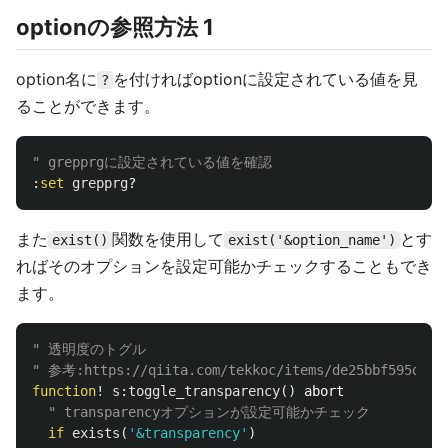
optionの参照方法 1
option名に
を付ければoptionに設定されている値を見
?
ることができます。
" grepprgに設定されている値を確認
:
set
grepprg
また
関数を使用して
とす
exist()
exist('&option_name')
ればそのオプションを設定可能かチェックすることもでき
ます。
" 透明度のトグル
" 参考:https://qiita.com/tekkoc/items/de25bbf595de8c
function
!
s:toggle_transparency
()
 abort

" transparencyオプションが設定可能かチェック
if
exists
(
'&transparency'
)