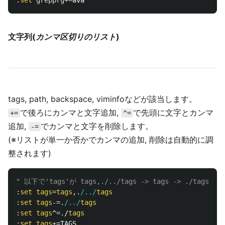
:
set
grepprg
+=
文字列(
カンマ区切りのリスト
)
tags, path, backspace, viminfoなどが該当します。
で後ろにカンマと文字追加,
で先頭に文字とカンマ
+=
^=
追加,
でカンマと文字を削除します。
-=
(※リストが単一か否かでカンマの追加, 削除は自動的に調
整されます)
" 以下で'tags'が tags,./../tags -> tags -> ./tags,t
:
set
tags
=
tags
,.
/../
tags
:
set
tags
-=.
/../
tags
:
set
tags
^
=.
/
tags
:
set
tags
+=