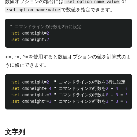
数値オプションの場合には
or
:set option_name=value
で数値を指定できます。
:set option_name:value
" コマンドラインの行数を2行に設定
:
set
cmdheight
=
2
:
set
cmdheight
:
2
+=, -=, ^=を使用すると数値オプションの値を計算式のよ
うに修正できます。
:
set
cmdheight
=
2
  " コマンドラインの行数を
2
:
set
cmdheight
+=
4
 " コマンドラインの行数を
2
+
4
=
6
:
set
cmdheight
-=
3
 " コマンドラインの行数を
6
-
3
=
3
:
set
cmdheight
^
=
3
 " コマンドラインの行数を
3
 * 
3
=
9
文字列