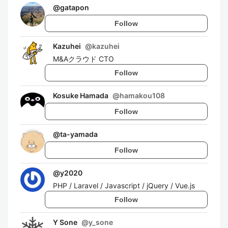
@
gatapon
Follow
Kazuhei
@
kazuhei
M&Aクラウド CTO
Follow
Kosuke Hamada
@
hamakou108
Follow
@
ta-yamada
Follow
@
y2020
PHP / Laravel / Javascript / jQuery / Vue.js
Follow
Y Sone
@
y_sone