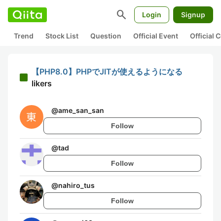
search
Login
Signup
Trend
Stock List
Question
Official Event
Official
【PHP8.0】PHPでJITが使えるようになる
likers
@
ame_san_san
Follow
@
tad
Follow
@
nahiro_tus
Follow