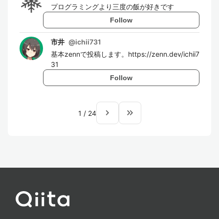
プログラミングより三度の飯が好きです
Follow
市井
@
ichii731
基本zennで投稿します。https://zenn.dev/ichii7
31
Follow
navigate_next
keyboard_double_arrow_right
1
/
24