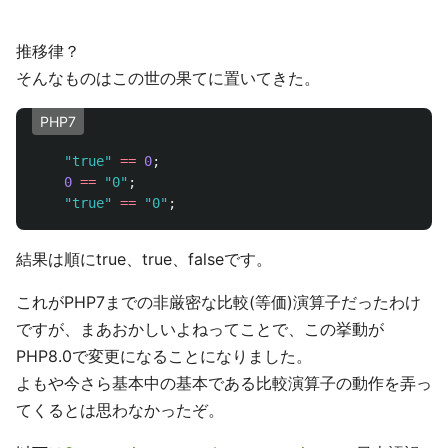
推移律？
そんなものはこの世の果てに置いてきた。
PHP7
"true"
==
0
;
0
==
"0"
;
"true"
==
"0"
;
結果は順にtrue、true、falseです。
これがPHP7までの非厳密な比較(等価)演算子だったわけ
ですが、まあおかしいよねってことで、この挙動が
PHP8.0で変更になることになりました。
よもや今さら基本中の基本である比較演算子の動作を弄っ
てくるとは思わなかったぞ。