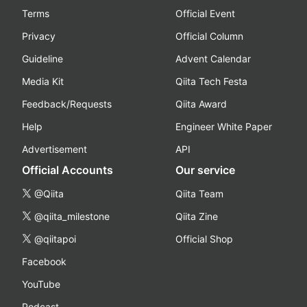
Terms
Official Event
Privacy
Official Column
Guideline
Advent Calendar
Media Kit
Qiita Tech Festa
Feedback/Requests
Qiita Award
Help
Engineer White Paper
Advertisement
API
Official Accounts
Our service
@Qiita
Qiita Team
@qiita_milestone
Qiita Zine
@qiitapoi
Official Shop
Facebook
YouTube
Podcast