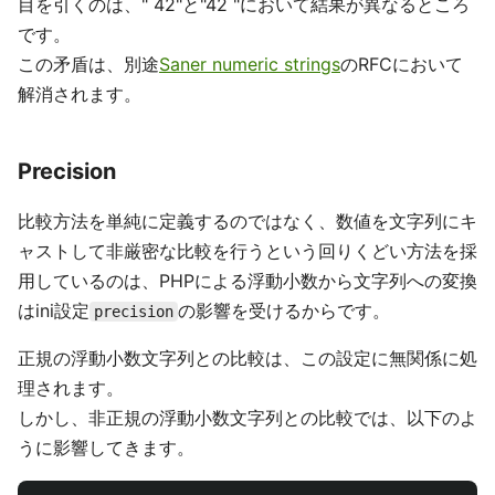
目を引くのは、" 42"と"42 "において結果が異なるところ
です。
この矛盾は、別途
Saner numeric strings
のRFCにおいて
解消されます。
Precision
比較方法を単純に定義するのではなく、数値を文字列にキ
ャストして非厳密な比較を行うという回りくどい方法を採
用しているのは、PHPによる浮動小数から文字列への変換
はini設定
の影響を受けるからです。
precision
正規の浮動小数文字列との比較は、この設定に無関係に処
理されます。
しかし、非正規の浮動小数文字列との比較では、以下のよ
うに影響してきます。