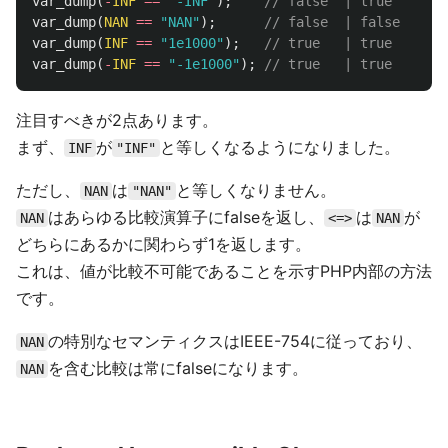
var_dump
(
-
INF
==
"-INF"
);
// false  | true
var_dump
(
NAN
==
"NAN"
);
// false  | false
var_dump
(
INF
==
"1e1000"
);
// true   | true
var_dump
(
-
INF
==
"-1e1000"
);
// true   | true
注目すべきが2点あります。
まず、
が
と等しくなるようになりました。
INF
"INF"
ただし、
は
と等しくなりません。
NAN
"NAN"
はあらゆる比較演算子にfalseを返し、
は
が
NAN
<=>
NAN
どちらにあるかに関わらず1を返します。
これは、値が比較不可能であることを示すPHP内部の方法
です。
の特別なセマンティクスはIEEE-754に従っており、
NAN
を含む比較は常にfalseになります。
NAN