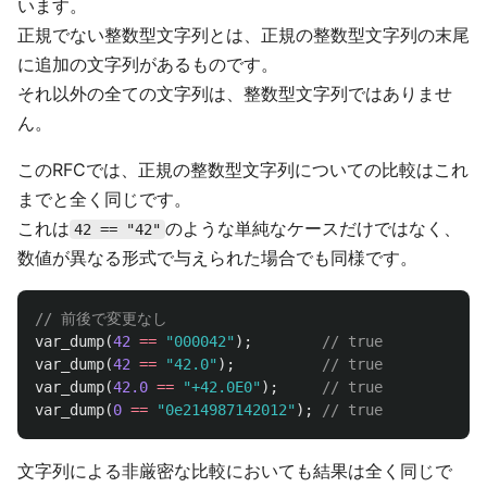
います。
正規でない整数型文字列とは、正規の整数型文字列の末尾
に追加の文字列があるものです。
それ以外の全ての文字列は、整数型文字列ではありませ
ん。
このRFCでは、正規の整数型文字列についての比較はこれ
までと全く同じです。
これは
のような単純なケースだけではなく、
42 == "42"
数値が異なる形式で与えられた場合でも同様です。
// 前後で変更なし
var_dump
(
42
==
"000042"
);
// true
var_dump
(
42
==
"42.0"
);
// true
var_dump
(
42.0
==
"+42.0E0"
);
// true
var_dump
(
0
==
"0e214987142012"
);
// true
文字列による非厳密な比較においても結果は全く同じで