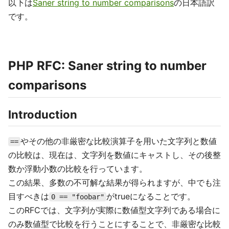
以下は
Saner string to number comparisons
の日本語訳
です。
PHP RFC: Saner string to number
comparisons
Introduction
やその他の非厳密な比較演算子を用いた文字列と数値
==
の比較は、現在は、文字列を数値にキャストし、その後整
数か浮動小数の比較を行っています。
この結果、多数の不可解な結果が得られますが、中でも注
目すべきは
がtrueになることです。
0 == "foobar"
このRFCでは、文字列が実際に数値型文字列である場合に
のみ数値型で比較を行うことにすることで、非厳密な比較