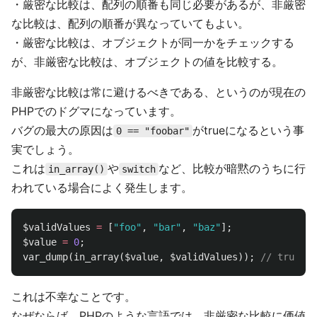
・厳密な比較は、配列の順番も同じ必要があるが、非厳密
な比較は、配列の順番が異なっていてもよい。
・厳密な比較は、オブジェクトが同一かをチェックする
が、非厳密な比較は、オブジェクトの値を比較する。
非厳密な比較は常に避けるべきである、というのが現在の
PHPでのドグマになっています。
バグの最大の原因は
がtrueになるという事
0 == "foobar"
実でしょう。
これは
や
など、比較が暗黙のうちに行
in_array()
switch
われている場合によく発生します。
$validValues
=
[
"foo"
,
"bar"
,
"baz"
];
$value
=
0
;
var_dump
(
in_array
(
$value
,
$validValues
));
// true ←
これは不幸なことです。
なぜならば、PHPのような言語では、非厳密な比較に価値