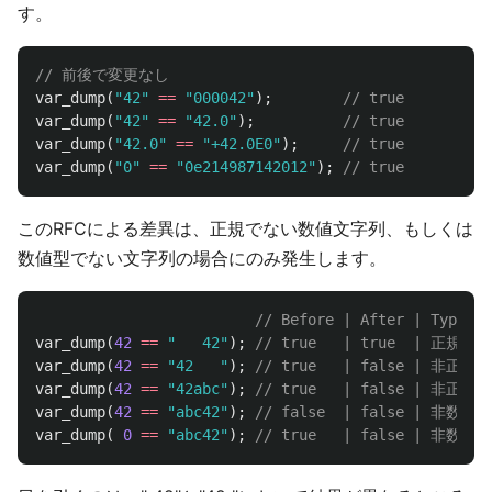
す。
// 前後で変更なし
var_dump
(
"42"
==
"000042"
);
// true
var_dump
(
"42"
==
"42.0"
);
// true
var_dump
(
"42.0"
==
"+42.0E0"
);
// true
var_dump
(
"0"
==
"0e214987142012"
);
// true
このRFCによる差異は、正規でない数値文字列、もしくは
数値型でない文字列の場合にのみ発生します。
// Before | After | Type
var_dump
(
42
==
"   42"
);
// true   | true  | 正規
var_dump
(
42
==
"42   "
);
// true   | false | 非正規
var_dump
(
42
==
"42abc"
);
// true   | false | 非正規
var_dump
(
42
==
"abc42"
);
// false  | false | 非数
var_dump
(
0
==
"abc42"
);
// true   | false | 非数