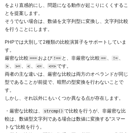
をより直感的にし、問題になる動作が起こりにくくするこ
とを提案します。
そうでない場合は、数値を文字列型に変換し、文字列比較
を行うことにします。
PHPでは大別して2種類の比較演算子をサポートしていま
す。
厳密な比較
および
と、非厳密な比較
、
、
===
!==
==
!=
、
、
、
、
です。
>
>=
<
<=
<=>
両者の主な違いは、厳密な比較は両方のオペランドが同じ
型であることが前提で、暗黙の型変換を行わないことで
す。
しかし、それ以外にもいくつか異なる点が存在します。
・厳密な比較は、
で比較を行うが、非厳密な比
strcmp()
較は、数値型文字列である場合は数値に変換する"スマー
トな"比較を行う。