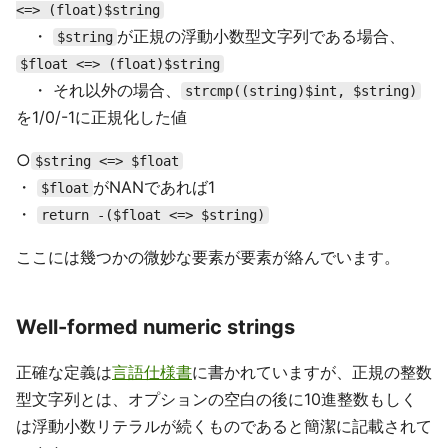
<=> (float)$string
・
が正規の浮動小数型文字列である場合、
$string
$float <=> (float)$string
・ それ以外の場合、
strcmp((string)$int, $string)
を1/0/-1に正規化した値
○
$string <=> $float
・
がNANであれば1
$float
・
return -($float <=> $string)
ここには幾つかの微妙な要素が要素が絡んでいます。
Well-formed numeric strings
正確な定義は
言語仕様書
に書かれていますが、正規の整数
型文字列とは、オプションの空白の後に10進整数もしく
は浮動小数リテラルが続くものであると簡潔に記載されて