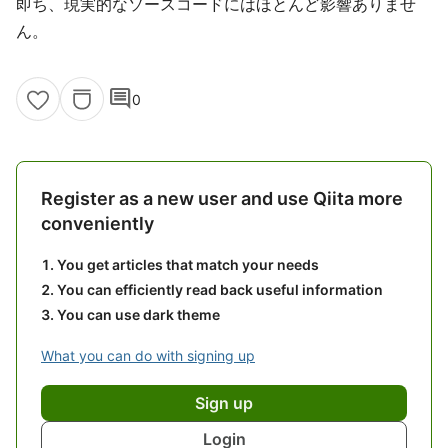
即ち、現実的なソースコードにはほとんど影響ありませ
ん。
comment
0
Register as a new user and use Qiita more
conveniently
You get articles that match your needs
You can efficiently read back useful information
You can use dark theme
What you can do with signing up
Sign up
Login