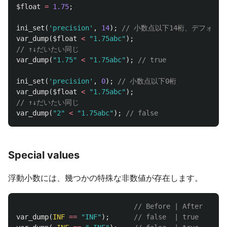
$float
=
1.75
;
ini_set
(
'precision'
,
14
);
// 小数点以下14桁、デフォルト
var_dump
(
$float
<
"1.75abc"
);
// ↑↓だいたい同じ
var_dump
(
"1.75"
<
"1.75abc"
);
// true
ini_set
(
'precision'
,
0
);
// 小数点以下0桁
var_dump
(
$float
<
"1.75abc"
);
// ↑↓だいたい同じ
var_dump
(
"2"
<
"1.75abc"
);
// false
Special values
浮動小数には、幾つかの特殊な非数値が存在します。
// Before | After
var_dump
(
INF
==
"INF"
);
// false  | true