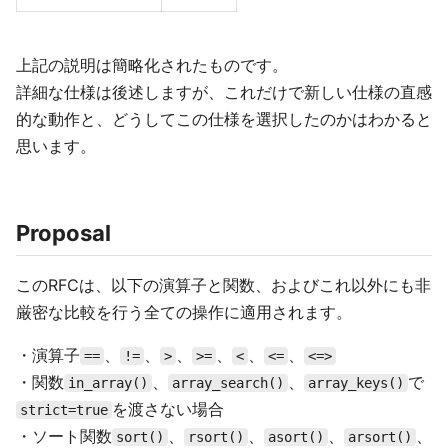
上記の説明は簡略化されたものです。
詳細な仕様は後述しますが、これだけで新しい仕様の直感
的な動作と、どうしてこの仕様を選択したのかはわかると
思います。
Proposal
このRFCは、以下の演算子と関数、およびこれ以外にも非
厳密な比較を行う全ての操作に適用されます。
・演算子
、
、
、
、
、
、
==
!=
>
>=
<
<=
<=>
・関数
、
、
で
in_array()
array_search()
array_keys()
を渡さない場合
strict=true
・ソート関数
、
、
、
、
sort()
rsort()
asort()
arsort()