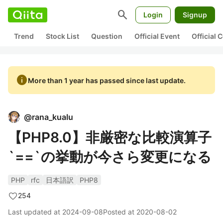
search
Login
Signup
Trend
Stock List
Question
Official Event
Official
info
More than 1 year has passed since last update.
@
rana_kualu
【PHP8.0】非厳密な比較演算子
`==`の挙動が今さら変更になる
PHP
rfc
日本語訳
PHP8
254
Last updated at
2024-09-08
Posted at
2020-08-02