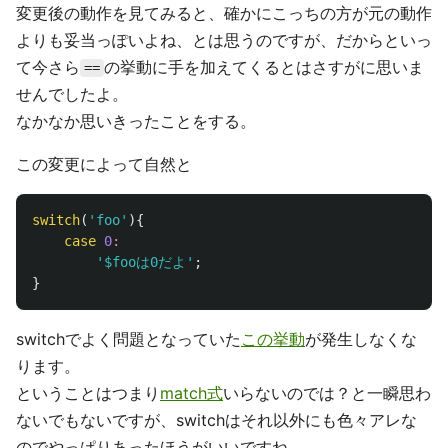
変更後の動作を見てみると、確かにこっちの方が元の動作
よりも妥当っぽいよね、とは思うのですが、だからといっ
て今さら
の挙動に手を加えてくるとはさすがに思いま
==
せんでしたよ。
なかなか思いきったことをする。
この変更によって自然と
switch
(
'foo'
){
case
0
:
'$fooは0だよ'
;
}
switchでよく問題となっていた
この挙動
が発生しなくな
ります。
ということはつまり
match式
いらないのでは？と一瞬思わ
ないでもないですが、switchはそれ以外にも色々アレな
のでやっぱりあったほうがいいですね。