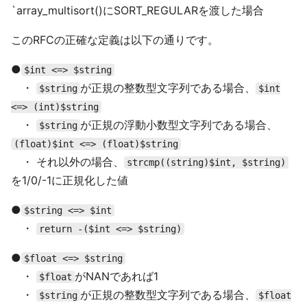
`array_multisort()にSORT_REGULARを渡した場合
このRFCの正確な定義は以下の通りです。
●
$int <=> $string
・
が正規の整数型文字列である場合、
$string
$int
<=> (int)$string
・
が正規の浮動小数型文字列である場合、
$string
(float)$int <=> (float)$string
・ それ以外の場合、
strcmp((string)$int, $string)
を1/0/-1に正規化した値
●
$string <=> $int
・
return -($int <=> $string)
●
$float <=> $string
・
がNANであれば1
$float
・
が正規の整数型文字列である場合、
$string
$float