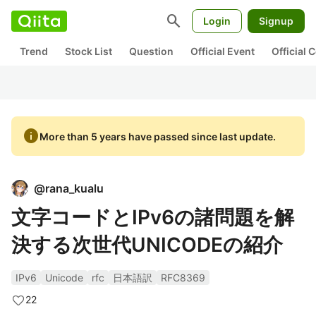
search
Login
Signup
Trend
Stock List
Question
Official Event
Official
info
More than 5 years have passed since last update.
@
rana_kualu
文字コードとIPv6の諸問題を解
決する次世代UNICODEの紹介
IPv6
Unicode
rfc
日本語訳
RFC8369
22