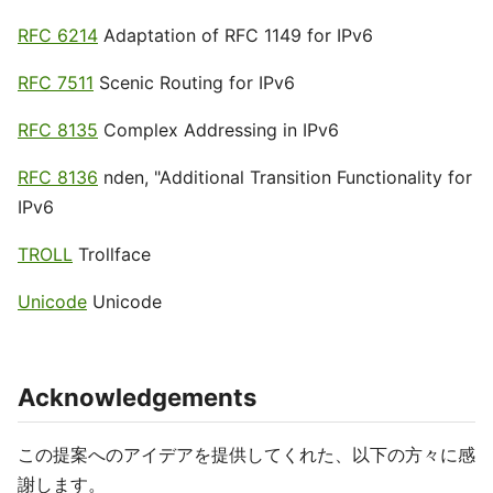
RFC 6214
Adaptation of RFC 1149 for IPv6
RFC 7511
Scenic Routing for IPv6
RFC 8135
Complex Addressing in IPv6
RFC 8136
nden, "Additional Transition Functionality for
IPv6
TROLL
Trollface
Unicode
Unicode
Acknowledgements
この提案へのアイデアを提供してくれた、以下の方々に感
謝します。