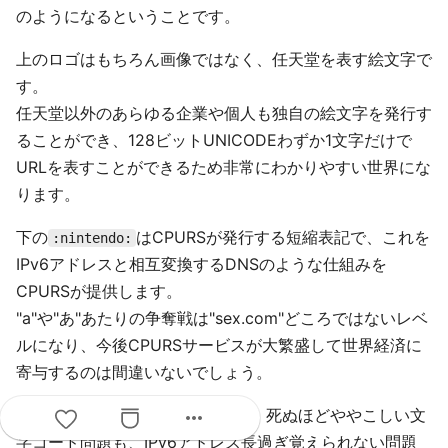
のようになるということです。
上のロゴはもちろん画像ではなく、任天堂を表す絵文字で
す。
任天堂以外のあらゆる企業や個人も独自の絵文字を発行す
ることができ、128ビットUNICODEわずか1文字だけで
URLを表すことができるため非常にわかりやすい世界にな
ります。
下の
はCPURSが発行する短縮表記で、これを
:nintendo:
IPv6アドレスと相互変換するDNSのような仕組みを
CPURSが提供します。
"a"や"あ"あたりの争奪戦は"sex.com"どころではないレベ
ルになり、今後CPURSサービスが大繁盛して世界経済に
寄与するのは間違いないでしょう。
more_horiz
128ビットUnicodeを使うことで、死ぬほどややこしい文
字コード問題も、IPv6アドレス長過ぎ覚えられない問題