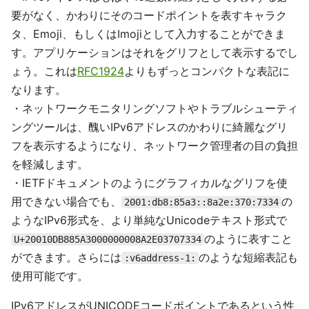
要がなく、かわりにそのコードポイントを表すキャラク
タ、Emoji、もしくはImojiとして入力することができま
す。アプリケーションはそれをグリフとして表示するでし
ょう。これは
RFC1924
よりもずっとコンパクトな表記に
なります。
・ネットワークモニタリングソフトやトラブルシューティ
ングツールは、醜いIPv6アドレスのかわりに綺麗なグリ
フを表示するようになり、ネットワーク管理者の目の負担
を軽減します。
・IETFドキュメントのようにグラフィカルなグリフを使
用できない場合でも、
の
2001:db8:85a3::8a2e:370:7334
ようなIPv6形式を、より単純なUnicodeテキスト形式で
のように表すこと
U+20010DB885A3000000008A2E03707334
ができます。さらには
のような短縮表記も
:v6address-1:
使用可能です。
IPv6アドレスがUNICODEコードポイントであるという性