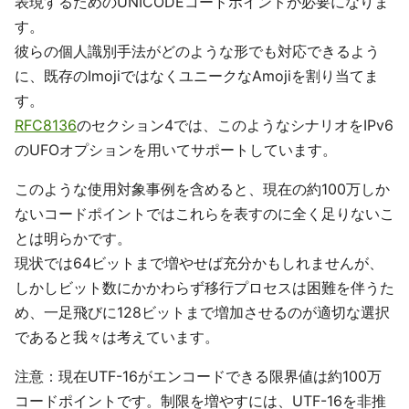
表現するためのUNICODEコードポイントが必要になりま
す。
彼らの個人識別手法がどのような形でも対応できるよう
に、既存のImojiではなくユニークなAmojiを割り当てま
す。
RFC8136
のセクション4では、このようなシナリオをIPv6
のUFOオプションを用いてサポートしています。
このような使用対象事例を含めると、現在の約100万しか
ないコードポイントではこれらを表すのに全く足りないこ
とは明らかです。
現状では64ビットまで増やせば充分かもしれませんが、
しかしビット数にかかわらず移行プロセスは困難を伴うた
め、一足飛びに128ビットまで増加させるのが適切な選択
であると我々は考えています。
注意：現在UTF-16がエンコードできる限界値は約100万
コードポイントです。制限を増やすには、UTF-16を非推