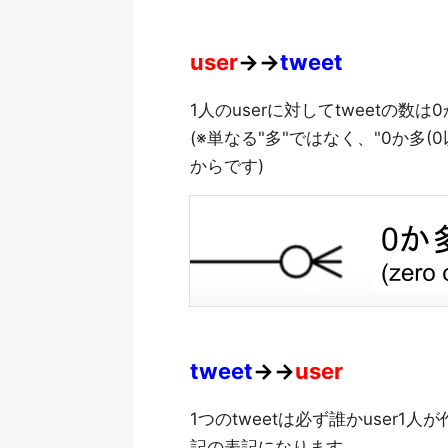
user
→→
tweet
1人のuserに対してtweetの数は
(※単なる"多"ではなく、"0か多
からです)
tweet
→→
user
1つのtweetは必ず誰かuser
記の表記になります。