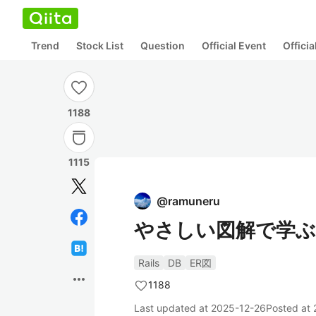
Trend
Stock List
Question
Official Event
Offici
1188
1115
@
ramuneru
やさしい図解で学ぶ
Rails
DB
ER図
more_horiz
1188
Last updated at
2025-12-26
Posted at