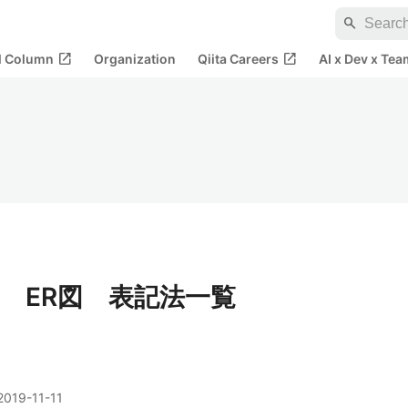
search
open_in_new
open_in_new
al Column
Organization
Qiita Careers
AI x Dev x Tea
 ER図 表記法一覧
2019-11-11