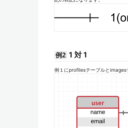
1 対 1
例2
例１にprofilesテーブルとima