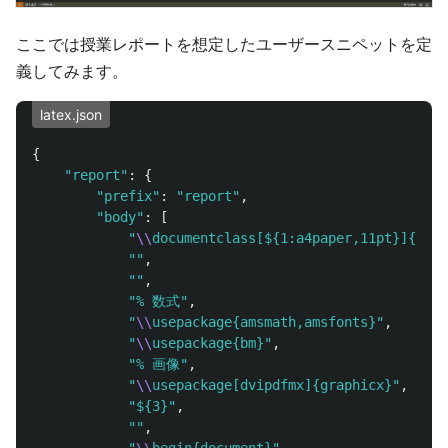
ここでは授業レポートを想定したユーザースニペットを定
義してみます。
latex.json
{
"
report
"
:
{
"
prefix
"
:
"
report
"
,
"
body
"
:
[
"
\\
documentclass[${1:a4paper,11pt}]{${2:
""
,
""
,
"
% 数式
"
,
"
\\
usepackage{amsmath,amsfonts}
"
,
"
\\
usepackage{bm}
"
,
"
% 画像
"
,
"
\\
usepackage[dvipdfmx]{graphicx}
"
,
"
${3}
"
,
""
,
"
\\
begin{document}
"
,