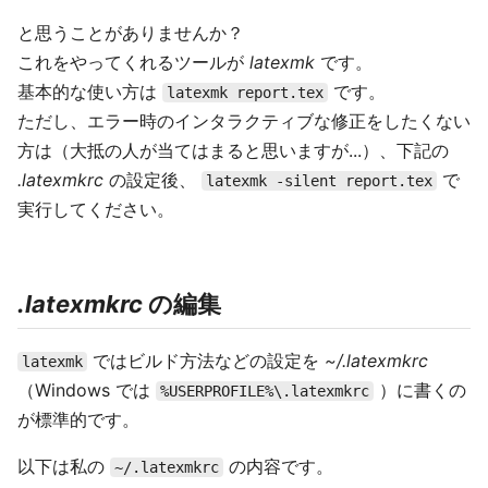
と思うことがありませんか？
これをやってくれるツールが
latexmk
です。
基本的な使い方は
です。
latexmk report.tex
ただし、エラー時のインタラクティブな修正をしたくない
方は（大抵の人が当てはまると思いますが...）、下記の
.latexmkrc
の設定後、
で
latexmk -silent report.tex
実行してください。
.latexmkrc
の編集
ではビルド方法などの設定を
~/.latexmkrc
latexmk
（Windows では
）に書くの
%USERPROFILE%\.latexmkrc
が標準的です。
以下は私の
の内容です。
~/.latexmkrc