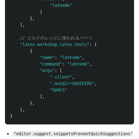
"
latexmk
"
]
},
],
// ビルドのレシピに使われるパーツ
"
latex-workshop.latex.tools
"
:
[
{
"
name
"
:
"
latexmk
"
,
"
command
"
:
"
latexmk
"
,
"
args
"
:
[
"
-silent
"
,
"
-outdir=%OUTDIR%
"
,
"
%DOC%
"
],
},
],
}
"editor.suggest.snippetsPreventQuickSuggestions"