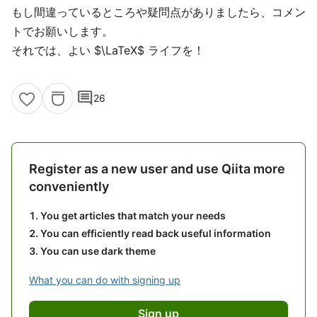
もし間違っているところや疑問点がありましたら、コメン
トでお願いします。
それでは、よい $\LaTeX$ ライフを！
comment
26
Register as a new user and use Qiita more
conveniently
You get articles that match your needs
You can efficiently read back useful information
You can use dark theme
What you can do with signing up
Sign up