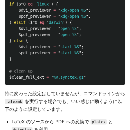
if
(
$^O
eq
'
linux
')
{
$dvi_previewer
=
"
xdg-open %S
";
$pdf_previewer
=
"
xdg-open %S
";
}
elsif
(
$^O
eq
'
darwin
')
{
$dvi_previewer
=
"
open %S
";
$pdf_previewer
=
"
open %S
";
}
else
{
$dvi_previewer
=
"
start %S
";
$pdf_previewer
=
"
start %S
";
}
# clean up
$clean_full_ext
=
"
%R.synctex.gz
"
特に変わった設定はしていませんが、コマンドラインから
を実行する場合でも、いい感じに動くように以
latexmk
下のように設定しています。
LaTeX のソースから PDF への変換で
と
platex
を利用
dvipdfmx