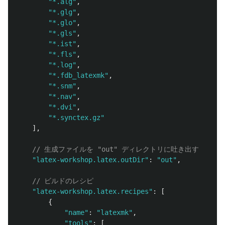
"
*.alg
"
,
"
*.glg
"
,
"
*.glo
"
,
"
*.gls
"
,
"
*.ist
"
,
"
*.fls
"
,
"
*.log
"
,
"
*.fdb_latexmk
"
,
"
*.snm
"
,
"
*.nav
"
,
"
*.dvi
"
,
"
*.synctex.gz
"
],
// 生成ファイルを "out" ディレクトリに吐き出す
"
latex-workshop.latex.outDir
"
:
"
out
"
,
// ビルドのレシピ
"
latex-workshop.latex.recipes
"
:
[
{
"
name
"
:
"
latexmk
"
,
"
tools
"
:
[