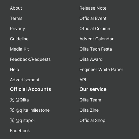
About
Release Note
Terms
Official Event
Privacy
Official Column
Guideline
Advent Calendar
Media Kit
Qiita Tech Festa
Feedback/Requests
Qiita Award
Help
Engineer White Paper
Advertisement
API
Official Accounts
Our service
@Qiita
Qiita Team
@qiita_milestone
Qiita Zine
@qiitapoi
Official Shop
Facebook