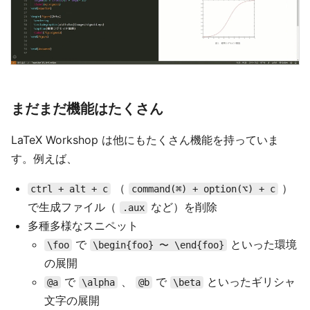
まだまだ機能はたくさん
LaTeX Workshop は他にもたくさん機能を持っていま
す。例えば、
（
）
ctrl + alt + c
command(⌘) + option(⌥) + c
で生成ファイル（
など）を削除
.aux
多種多様なスニペット
で
といった環境
\foo
\begin{foo} 〜 \end{foo}
の展開
で
、
で
といったギリシャ
@a
\alpha
@b
\beta
文字の展開