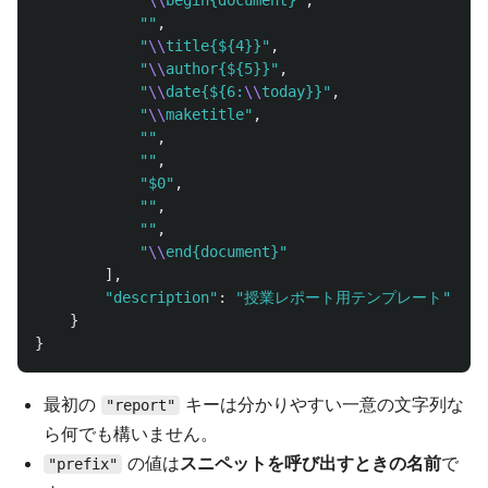
""
,
"
\\
title{${4}}
"
,
"
\\
author{${5}}
"
,
"
\\
date{${6:
\\
today}}
"
,
"
\\
maketitle
"
,
""
,
""
,
"
$0
"
,
""
,
""
,
"
\\
end{document}
"
],
"
description
"
:
"
授業レポート用テンプレート
"
}
}
最初の
キーは分かりやすい一意の文字列な
"report"
ら何でも構いません。
の値は
スニペットを呼び出すときの名前
で
"prefix"