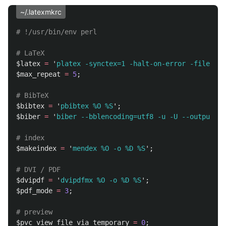
~/.latexmkrc
# !/usr/bin/env perl
# LaTeX
$latex
=
'
platex -synctex=1 -halt-on-error -file-lin
$max_repeat
=
5
;
# BibTeX
$bibtex
=
'
pbibtex %O %S
';
$biber
=
'
biber --bblencoding=utf8 -u -U --output_sa
# index
$makeindex
=
'
mendex %O -o %D %S
';
# DVI / PDF
$dvipdf
=
'
dvipdfmx %O -o %D %S
';
$pdf_mode
=
3
;
# preview
$pvc_view_file_via_temporary
=
0
;