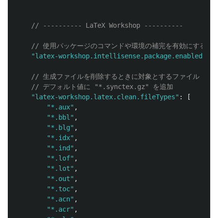
// ---------- LaTeX Workshop ----------
// 使用パッケージのコマンドや環境の補完を有効にする
"
latex-workshop.intellisense.package.enabled
"
:
t
// 生成ファイルを削除するときに対象とするファイル
// デフォルト値に "*.synctex.gz" を追加
"
latex-workshop.latex.clean.fileTypes
"
:
[
"
*.aux
"
,
"
*.bbl
"
,
"
*.blg
"
,
"
*.idx
"
,
"
*.ind
"
,
"
*.lof
"
,
"
*.lot
"
,
"
*.out
"
,
"
*.toc
"
,
"
*.acn
"
,
"
*.acr
"
,