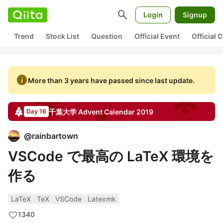
search
Login
Signup
Trend
Stock List
Question
Official Event
Official
info
More than 3 years have passed since last update.
千葉大学
Advent Calendar
2019
Day 16
@
rainbartown
VSCode で最高の LaTeX 環境を
作る
LaTeX
TeX
VSCode
Latexmk
1340