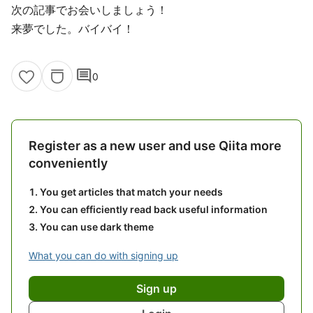
次の記事でお会いしましょう！
来夢でした。バイバイ！
comment
0
Register as a new user and use Qiita more
conveniently
You get articles that match your needs
You can efficiently read back useful information
You can use dark theme
What you can do with signing up
Sign up