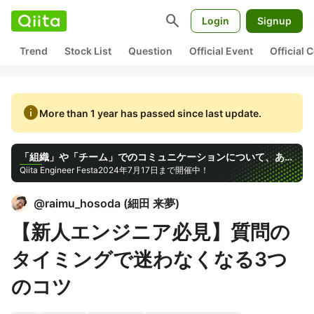
search
Login
Signup
Trend
Stock List
Question
Official Event
Official
info
More than 1 year has passed since last update.
「組織」や「チーム」でのコミュニケーションについて、あなたの考えをシェアしよう!
Qiita Engineer Festa
2024年7月17日まで開催中！
@
raimu_hosoda
(
細田 来夢
)
【新人エンジニア必見】質問の
タイミングで迷わなくなる3つ
のコツ