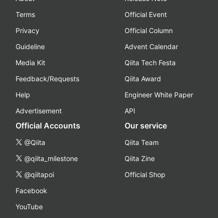
Terms
Official Event
Privacy
Official Column
Guideline
Advent Calendar
Media Kit
Qiita Tech Festa
Feedback/Requests
Qiita Award
Help
Engineer White Paper
Advertisement
API
Official Accounts
Our service
@Qiita
Qiita Team
@qiita_milestone
Qiita Zine
@qiitapoi
Official Shop
Facebook
YouTube