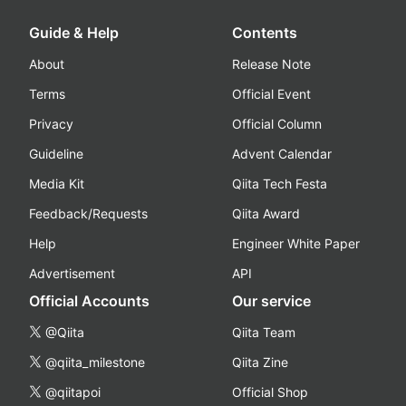
Guide & Help
Contents
About
Release Note
Terms
Official Event
Privacy
Official Column
Guideline
Advent Calendar
Media Kit
Qiita Tech Festa
Feedback/Requests
Qiita Award
Help
Engineer White Paper
Advertisement
API
Official Accounts
Our service
@Qiita
Qiita Team
@qiita_milestone
Qiita Zine
@qiitapoi
Official Shop