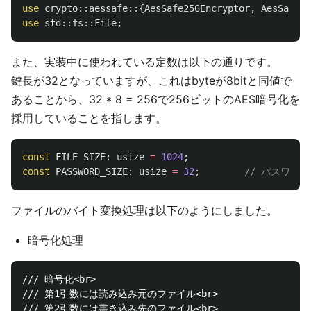
use
crypto
::
aessafe
::{
AesSafe256Encryptor
,
AesSafe25
use
std
::
fs
::
File
;
また、実装中に使われている定数は以下の通りです。
鍵長が32となっていますが、これはbyteが8bitと同値で
あることから、32 * 8 = 256で256ビットのAES暗号化を
採用していることを指します。
const
FILE_SIZE
:
usize
=
1024
;
const
PASSWORD_SIZE
:
usize
=
32
;
// パスワード
ファイルのバイト変換処理は以下のようにしました。
暗号化処理
/// 暗号化<br>
/// 第1引数には読み込み元のファイル<br>
/// 第2引数には書き込み先のファイル<br>