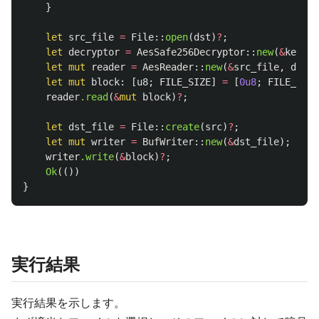
}
let
src_file
=
File
::
open
(
dst
)
?
;
let
decryptor
=
AesSafe256Decryptor
::
new
(
&
key_ar
let
mut
reader
=
AesReader
::
new
(
&
src_file
,
decry
let
mut
block
:
[
u8
;
FILE_SIZE
]
=
[
0u8
;
FILE_SIZE
reader
.read
(
&
mut
block
)
?
;
let
dst_file
=
File
::
create
(
src
)
?
;
let
mut
writer
=
BufWriter
::
new
(
&
dst_file
);
writer
.write
(
&
block
)
?
;
Ok
(())
}
実行結果
実行結果を示します。