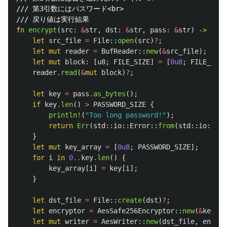
/// 第3引数にはパスワード<br>
/// 戻り値は実行結果
fn
encrypt
(
src
:
&
str
,
dst
:
&
str
,
pass
:
&
str
)
->
Resu
let
src_file
=
File
::
open
(
src
)
?
;
let
mut
reader
=
BufReader
::
new
(
&
src_file
);
let
mut
block
:
[
u8
;
FILE_SIZE
]
=
[
0u8
;
FILE_SIZE
reader
.read
(
&
mut
block
)
?
;
let
key
=
pass
.as_bytes
();
if
key
.len
()
>
PASSWORD_SIZE
{
println!
(
"Too long password!"
);
return
Err
(
std
::
io
::
Error
::
from
(
std
::
io
::
Err
}
let
mut
key_array
=
[
0u8
;
PASSWORD_SIZE
];
for
i
in
0
..
key
.len
()
{
key_array
[
i
]
=
key
[
i
];
}
let
dst_file
=
File
::
create
(
dst
)
?
;
let
encryptor
=
AesSafe256Encryptor
::
new
(
&
key_ar
let
mut
writer
=
AesWriter
::
new
(
dst_file
,
encryp