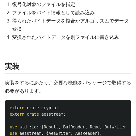
復号化対象のファイルを指定
ファイルをバイト情報として読み込み
得られたバイトデータを複合かアルゴリズムでデータ
変換
変換されたバイトデータを別ファイルに書き込み
実装
実装をするにあたり、必要な機能をパッケージで取得する
必要があります。
extern
crate
crypto
;
extern
crate
aesstream
;
use
std
::
io
::{
Result
,
BufReader
,
Read
,
BufWriter
,
Wr
use
aesstream
::{
AesWriter
,
AesReader
};