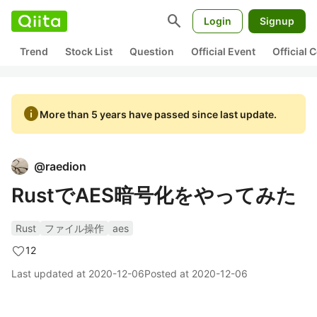
search
Login
Signup
Trend
Stock List
Question
Official Event
Official
info
More than 5 years have passed since last update.
@
raedion
RustでAES暗号化をやってみた
Rust
ファイル操作
aes
12
Last updated at
2020-12-06
Posted at
2020-12-06