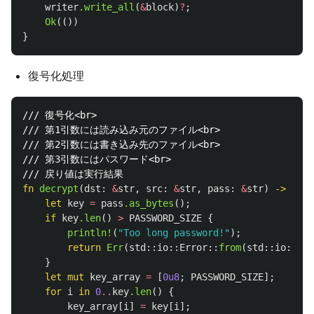
writer
.write_all
(
&
block
)
?
;
Ok
(())
}
復号化処理
/// 復号化<br>
/// 第1引数には読み込み元のファイル<br>
/// 第2引数には書き込み先のファイル<br>
/// 第3引数にはパスワード<br>
/// 戻り値は実行結果
fn
decrypt
(
dst
:
&
str
,
src
:
&
str
,
pass
:
&
str
)
->
Resu
let
key
=
pass
.as_bytes
();
if
key
.len
()
>
PASSWORD_SIZE
{
println!
(
"Too long password!"
);
return
Err
(
std
::
io
::
Error
::
from
(
std
::
io
::
Err
}
let
mut
key_array
=
[
0u8
;
PASSWORD_SIZE
];
for
i
in
0
..
key
.len
()
{
key_array
[
i
]
=
key
[
i
];