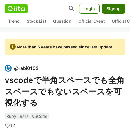
search
Login
Signup
Trend
Stock List
Question
Official Event
Official
info
More than 5 years have passed since last update.
@
rabi0102
vscodeで半角スペースでも全角
スペースでもないスペースを可
視化する
Ruby
Rails
VSCode
12