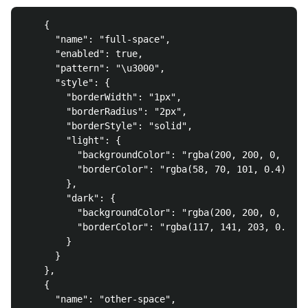
    {

      "name": "full-space",

      "enabled": true,

      "pattern": "\u3000",

      "style": {

        "borderWidth": "1px",

        "borderRadius": "2px",

        "borderStyle": "solid",

        "light": {

          "backgroundColor": "rgba(200, 200, 0, 0.5)
          "borderColor": "rgba(58, 70, 101, 0.4)"

        },

        "dark": {

          "backgroundColor": "rgba(200, 200, 0, 0.5)
          "borderColor": "rgba(117, 141, 203, 0.4)"

        }

      }

    },

    {

      "name": "other-space",
