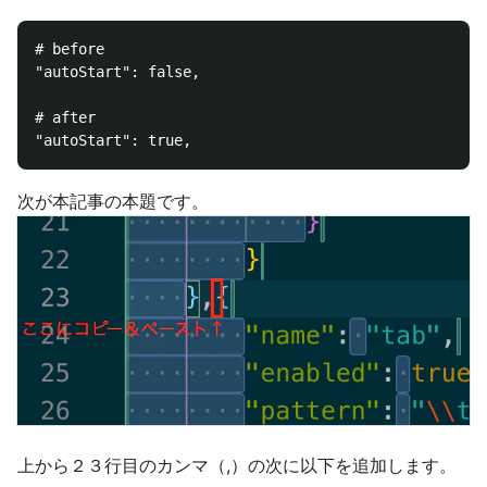
# before

"autoStart": false,

# after

次が本記事の本題です。
上から２３行目のカンマ（,）の次に以下を追加します。