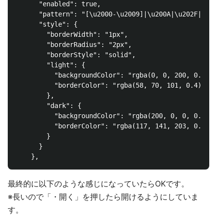
      "enabled": true,

      "pattern": "[\u2000-\u2009]|\u200A|\u202F|\u20
      "style": {

        "borderWidth": "1px",

        "borderRadius": "2px",

        "borderStyle": "solid",

        "light": {

          "backgroundColor": "rgba(0, 0, 200, 0.5)",

          "borderColor": "rgba(58, 70, 101, 0.4)"

        },

        "dark": {

          "backgroundColor": "rgba(200, 0, 0, 0.5)",

          "borderColor": "rgba(117, 141, 203, 0.4)"

        }

      }

最終的に以下のような感じになっていたらOKです。
※長いので「・開く」を押したら開けるようにしていま
す。