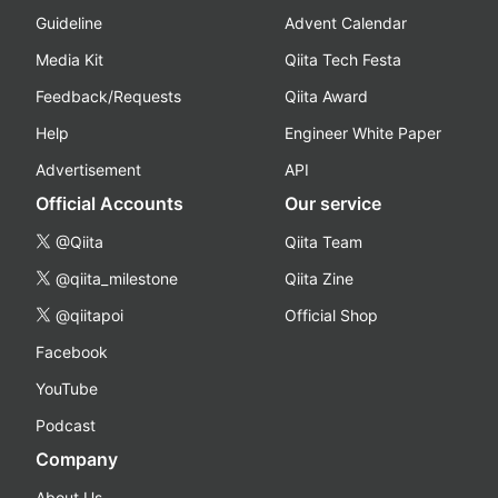
Guideline
Advent Calendar
Media Kit
Qiita Tech Festa
Feedback/Requests
Qiita Award
Help
Engineer White Paper
Advertisement
API
Official Accounts
Our service
@Qiita
Qiita Team
@qiita_milestone
Qiita Zine
@qiitapoi
Official Shop
Facebook
YouTube
Podcast
Company
About Us