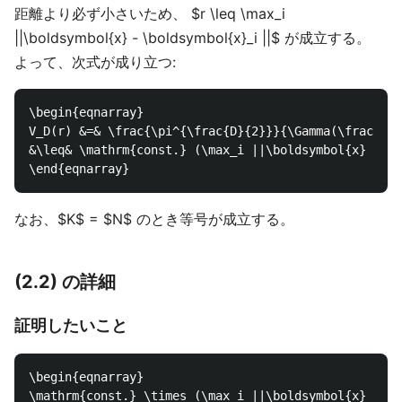
距離より必ず小さいため、 $r \leq \max_i
||\boldsymbol{x} - \boldsymbol{x}_i ||$ が成立する。
よって、次式が成り立つ:
\begin{eqnarray}

V_D(r) &=& \frac{\pi^{\frac{D}{2}}}{\Gamma(\frac{D}{
&\leq& \mathrm{const.} (\max_i ||\boldsymbol{x} - \b
なお、$K$ = $N$ のとき等号が成立する。
(2.2) の詳細
証明したいこと
\begin{eqnarray}

\mathrm{const.} \times (\max_i ||\boldsymbol{x} - \b