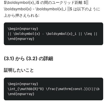
$\boldsymbol{x}_i$ の間のユークリッド距離 $||
\boldsymbol{x} - \boldsymbol{x}_i ||$ は以下のように
上から押さえられる:
\begin{eqnarray}

|| \boldsymbol{x} - \boldsymbol{x}_i || \leq || \bol
(3.1) から (3.2) の詳細
証明したいこと
\begin{eqnarray}

\int_{\mathbb{R}^D} \frac{\mathrm{const.}}{(||\bolds