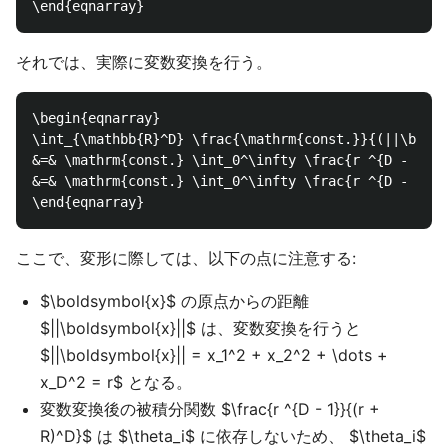
それでは、実際に変数変換を行う。
\begin{eqnarray}

\int_{\mathbb{R}^D} \frac{\mathrm{const.}}{(||\bolds
&=& \mathrm{const.} \int_0^\infty \frac{r ^{D - 1}}{
&=& \mathrm{const.} \int_0^\infty \frac{r ^{D - 1}}{
ここで、変形に際しては、以下の点に注意する:
$\boldsymbol{x}$ の原点からの距離
$||\boldsymbol{x}||$ は、変数変換を行うと
$||\boldsymbol{x}|| = x_1^2 + x_2^2 + \dots +
x_D^2 = r$ となる。
変数変換後の被積分関数 $\frac{r ^{D - 1}}{(r +
R)^D}$ は $\theta_i$ に依存しないため、 $\theta_i$