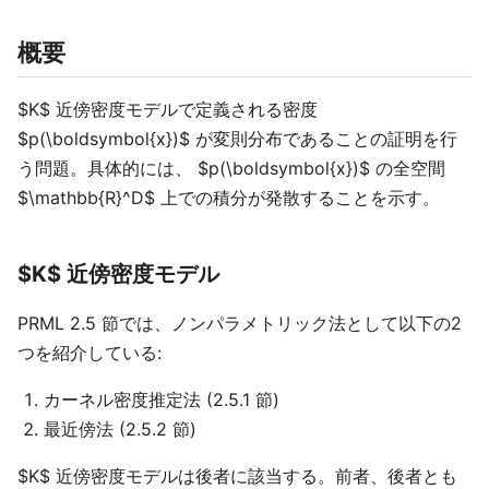
概要
$K$ 近傍密度モデルで定義される密度
$p(\boldsymbol{x})$ が変則分布であることの証明を行
う問題。具体的には、 $p(\boldsymbol{x})$ の全空間
$\mathbb{R}^D$ 上での積分が発散することを示す。
$K$ 近傍密度モデル
PRML 2.5 節では、ノンパラメトリック法として以下の2
つを紹介している:
カーネル密度推定法 (2.5.1 節)
最近傍法 (2.5.2 節)
$K$ 近傍密度モデルは後者に該当する。前者、後者とも