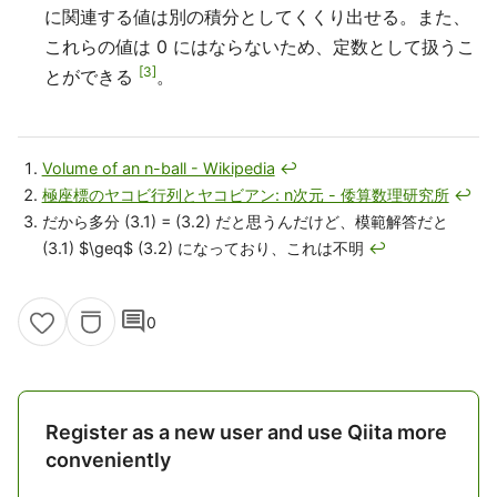
に関連する値は別の積分としてくくり出せる。また、
これらの値は 0 にはならないため、定数として扱うこ
3
とができる
。
Volume of an n-ball - Wikipedia
↩
極座標のヤコビ行列とヤコビアン: n次元 - 倭算数理研究所
↩
だから多分 (3.1) = (3.2) だと思うんだけど、模範解答だと
(3.1) $\geq$ (3.2) になっており、これは不明
↩
comment
0
Register as a new user and use Qiita more
conveniently