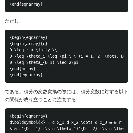
ただし、
\begin{eqnarray}

\begin{array}{c}

0 \leq r < \infty \\

0 \leq \theta_i \leq \pi \ \ (i = 1, 2, \dots, D - 2
0 \leq \theta_{D-1} \leq 2\pi

\end{array}

である。積分の変数変換の際には、積分変数に対する以下
の関係が成り立つことに注意する:
\begin{eqnarray}

d\boldsymbol{x} = d x_1 d x_2 \dots d x_D &=& r^{D -
&=& r^{D - 1} (\sin \theta_1)^{D - 2} (\sin \theta_2