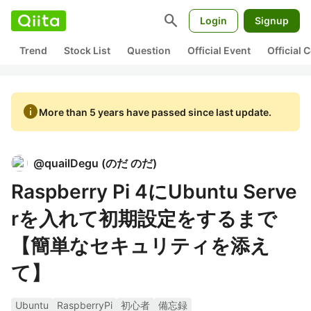
search
Login
Signup
Trend
Stock List
Question
Official Event
Official
info
More than 5 years have passed since last update.
@
quailDegu
(
のだ のだ
)
Raspberry Pi 4にUbuntu Serve
rを入れて初期設定をするまで
【簡単なセキュリティを添え
て】
Ubuntu
RaspberryPi
初心者
備忘録