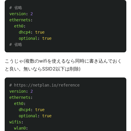
# 省略
version
:
2
ethernets
:
eth0
:
dhcp4
:
true
optional
:
true
# 省略
こうじゃ(複数のwifiを使えるなら同時に書き込んでおく
と良い。無いならSSID2以下は削除)
# https://netplan.io/reference
version
:
2
ethernets
:
eth0
:
dhcp4
:
true
optional
:
true
wifis
:
wlan0
: