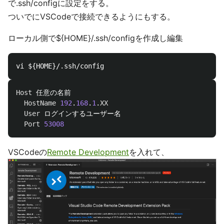
で.ssh/configに設定をする。
ついでにVSCodeで接続できるようにもする。
ローカル側で${HOME}/.ssh/configを作成し編集
Host
 任意の名前

HostName
192
.
168
.
1
.
XX
User
 ログインするユーザー名

Port
53008
VSCodeの
Remote Development
を入れて、