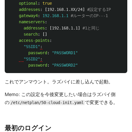
optional
:
true
addresses
:
[
192.168.1.XX/24
]
#設定するIP
gateway4
:
192.168.1.1
#ルーターのIP---1
nameservers
:
addresses
:
[
192.168.1.1
]
#1と同じ
search
:
[]
access-points
:
"
SSID1"
:
password
:
"
PASSWORD1"
"
SSID2"
:
password
:
"
PASSWORD2"
これでアンマウント。ラズパイに差し込んで起動。
Memo: この設定を今後変更したい場合はラズパイ側
の
で変更できる。
/etc/netplan/50-cloud-init.yaml
最初のログイン