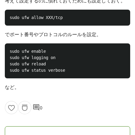
考えて設定するのに慣れておくためにも設定しておく。
でポート番号やプロトコルのルールを設定。
sudo ufw enable

sudo ufw logging on

sudo ufw reload

など。
comment
0