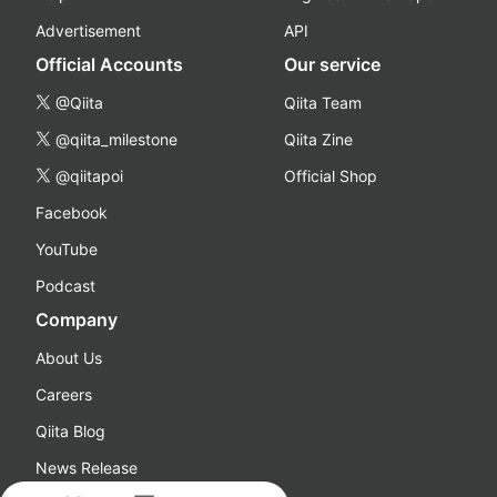
Advertisement
API
Official Accounts
Our service
@Qiita
Qiita Team
@qiita_milestone
Qiita Zine
@qiitapoi
Official Shop
Facebook
YouTube
Podcast
Company
About Us
Careers
Qiita Blog
News Release