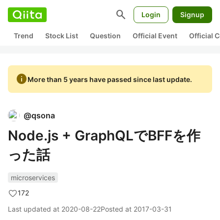
search
Login
Signup
Trend
Stock List
Question
Official Event
Official
info
More than 5 years have passed since last update.
@
qsona
Node.js + GraphQLでBFFを作
った話
microservices
172
Last updated at
2020-08-22
Posted at
2017-03-31