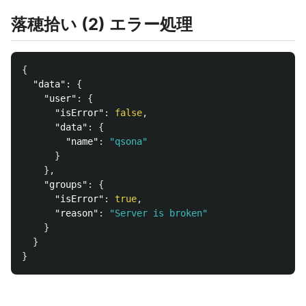
落穂拾い (2) エラー処理
{
"data"
:
{
"user"
:
{
"isError"
:
false
,
"data"
:
{
"name"
:
"qsona"
}
},
"groups"
:
{
"isError"
:
true
,
"reason"
:
"Server is broken"
}
}
}