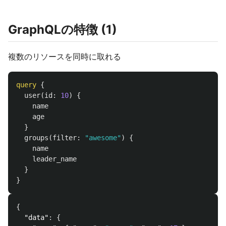
GraphQLの特徴 (1)
複数のリソースを同時に取れる
query
{
user
(
id
:
10
)
{
name
age
}
groups
(
filter
:
"awesome"
)
{
name
leader_name
}
}
{
"data"
:
{