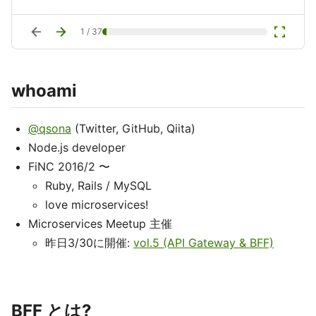
arrow_back
arrow_forward
fullscreen
1
/
37
whoami
@qsona
(Twitter, GitHub, Qiita)
Node.js developer
FiNC 2016/2 〜
Ruby, Rails / MySQL
love microservices!
Microservices Meetup 主催
昨日3/30に開催:
vol.5 (API Gateway & BFF)
BFF とは?