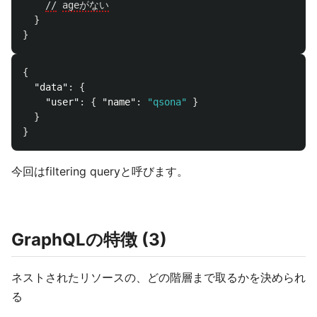
//
ageがない
}
}
{
"data"
:
{
"user"
:
{
"name"
:
"qsona"
}
}
}
今回はfiltering queryと呼びます。
GraphQLの特徴 (3)
ネストされたリソースの、どの階層まで取るかを決められ
る