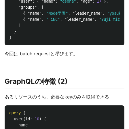
"user"
:
{
"name"
:
"qsona"
,
"age"
:
17
},
"groups"
:
[
{
"name"
:
"Node学園"
,
"leader_name"
:
"yosuke_f
{
"name"
:
"FiNC"
,
"leader_name"
:
"Yuji Mizoguc
]
}
}
今回は batch requestと呼びます。
GraphQLの特徴 (2)
あるリソースのうち、必要なkeyのみを取得できる
query
{
user
(
id
:
10
)
{
name