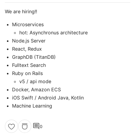
We are hiring!!
Microservices
hot: Asynchronus architecture
Node.js Server
React, Redux
GraphDB (TitanDB)
Fulltext Search
Ruby on Rails
v5 / api mode
Docker, Amazon ECS
iOS Swift / Android Java, Kotlin
Machine Learning
comment
0