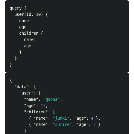
query {

  user(id: 10) {

    name

    age

    children {

      name

      age

    }

  }

{
"data"
:
{
"user"
:
{
"name"
:
"qsona"
,
"age"
:
17
,
"children"
:
[
{
"name"
:
"junki"
,
"age"
:
4
},
{
"name"
:
"sumire"
,
"age"
:
2
}
]