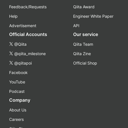
Feedback/Requests
Qiita Award
Help
Engineer White Paper
Advertisement
API
Official Accounts
Our service
@Qiita
Qiita Team
@qiita_milestone
Qiita Zine
@qiitapoi
Official Shop
Facebook
YouTube
Podcast
Company
About Us
Careers