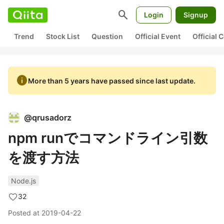
search
Login
Signup
Trend
Stock List
Question
Official Event
Official
info
More than 5 years have passed since last update.
@
qrusadorz
npm runでコマンドライン引数
を渡す方法
Node.js
32
Posted at
2019-04-22