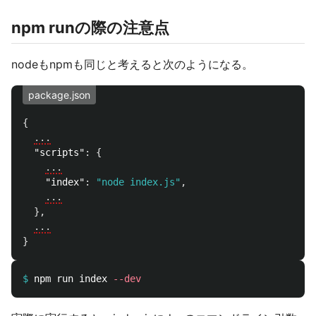
npm runの際の注意点
nodeもnpmも同じと考えると次のようになる。
package.json
{
...
"scripts"
:
{
...
"index"
:
"node index.js"
,
...
},
...
}
$
npm run index 
--dev