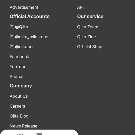
Advertisement
API
Official Accounts
Our service
@Qiita
Qiita Team
@qiita_milestone
Qiita Zine
@qiitapoi
Official Shop
Facebook
YouTube
Podcast
Company
About Us
Careers
Qiita Blog
News Release