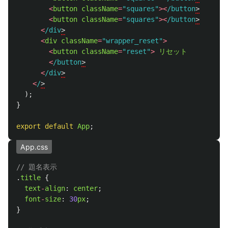
<
button
className
=
"
squares
"
><
/button
<
button
className
=
"
squares
"
><
/button
<
/div
<
div
className
=
"
wrapper_reset
"
>
<
button
className
=
"
reset
"
>
リセット
<
/button
<
/div
<
/
);
}
export
default
App
;
App.css
// 題名表示
.
title
{
text
-
align
:
center
;
font
-
size
:
30
px
;
}