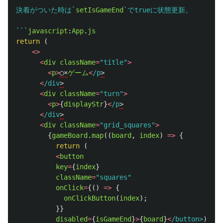
決着がついた時は`
setIsGameEnd
`でtrueに状態更新。

```
javascript
:
App
.
js
return 
(
<>
<
div
className
=
"
title
"
>
<
p
>
◯×
ゲーム
<
/p
<
/div
<
div
className
=
"
turn
"
>
<
p
>
{
displayStr
}
<
/p
<
/div
<
div
className
=
"
grid_squares
"
>
{
gameBoard
.
map
((
board
,
index
)
=>
{
return 
(
<
button
key
=
{
index
}
className
=
"
squares
"
onClick
=
{()
=>
{
onClickButton
(
index
);
}}
disabled
=
{
isGameEnd
}
>
{
board
}
<
/button>