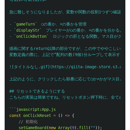
急に難しそうになりましたが、変数や関数の役割1つずつ確認して
- `
gameTurn
`　○の番か、×の番かを管理

- `
displayStr
`　プレイヤーが○の番か、×の番かを分かるように
- `
onClickButton
`　ロジックの肝となる関数。マス目がクリッ
描画に関するreturn以降の部分ですが、この中でややこしいのは
変数定義の際に、上記で”配列の数(9個)分ループして表示する
![タイトルなし.gif](https://qiita-image-store.s3.ap-nort
上記のように、クリックしたら順番に応じて◯か×かがマス目と文
## リセットできるようにする

こちらの実装は簡単ですね。リセットボタン押下時に、全ての状態
```
javascript
:
App
.
js
const
onClickReset
=
()
=>
{
// 初期化
setGameBoard
(
new
Array
(
9
).
fill
(
""
));