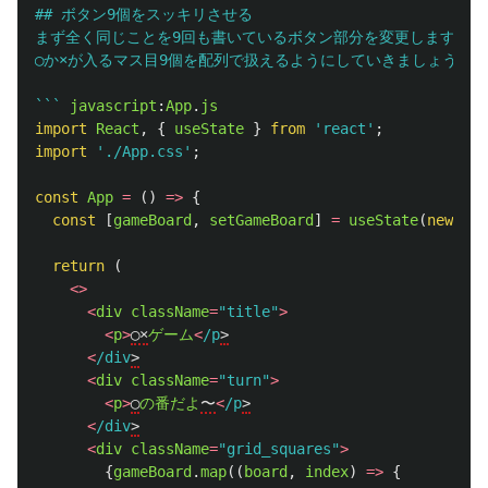
## ボタン9個をスッキリさせる

まず全く同じことを9回も書いているボタン部分を変更します。

◯か×が入るマス目9個を配列で扱えるようにしていきましょう。

```
javascript
:
App
.
js
import
React
,
{
useState
}
from
'
react
'
;
import
'
./App.css
'
;
const
App
=
()
=>
{
const
[
gameBoard
,
setGameBoard
]
=
useState
(
new
Arr
return 
(
<>
<
div
className
=
"
title
"
>
<
p
>
◯×
ゲーム
<
/p
<
/div
<
div
className
=
"
turn
"
>
<
p
>
◯
の番だよ
〜
<
/p
<
/div
<
div
className
=
"
grid_squares
"
>
{
gameBoard
.
map
((
board
,
index
)
=>
{