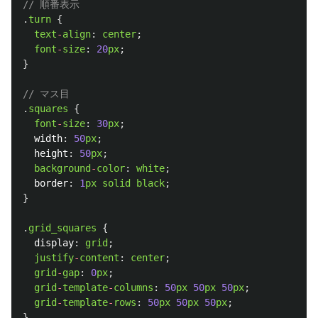
// 順番表示
.
turn
{
text
-
align
:
center
;
font
-
size
:
20
px
;
}
// マス目
.
squares
{
font
-
size
:
30
px
;
width
:
50
px
;
height
:
50
px
;
background
-
color
:
white
;
border
:
1
px
solid
black
;
}
.
grid_squares
{
display
:
grid
;
justify
-
content
:
center
;
grid
-
gap
:
0
px
;
grid
-
template
-
columns
:
50
px
50
px
50
px
;
grid
-
template
-
rows
:
50
px
50
px
50
px
;
}