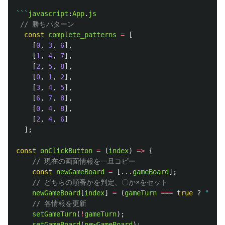
```
javascript
:
App
.
js
// 勝ちパターン
const
complete_patterns
=
[
[
0
,
3
,
6
],
[
1
,
4
,
7
],
[
2
,
5
,
8
],
[
0
,
1
,
2
],
[
3
,
4
,
5
],
[
6
,
7
,
8
],
[
0
,
4
,
8
],
[
2
,
4
,
6
]
];
const
onClickButton
=
(
index
)
=>
{
// 現在の画面情報を一旦コピー
const
newGameBoard
=
[...
gameBoard
];
// どちらの順番かを判定、〇か×をセット
newGameBoard
[
index
]
=
(
gameTurn
===
true
?
"
〇
"
// 各情報を更新
setGameTurn
(
!
gameTurn
);
setGameBoard
(
newGameBoard
);