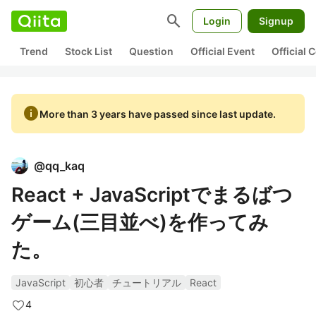
search
Login
Signup
Trend
Stock List
Question
Official Event
Official
info
More than 3 years have passed since last update.
@
qq_kaq
React + JavaScriptでまるばつ
ゲーム(三目並べ)を作ってみ
た。
JavaScript
初心者
チュートリアル
React
4