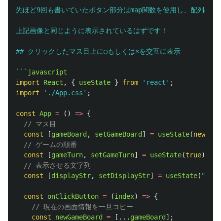
先ほど9回も書いていたボタン部分はmap関数を使用し、配列の数(
上記画像と同じように表示されているはずです！

## クリックしたマス目上に◯もしくは×を交互に表示

```
javascript
import
React
,
{
useState
}
from
'
react
'
;
import
'
./App.css
'
;
const
App
=
()
=>
{
// マス目
const
[
gameBoard
,
setGameBoard
]
=
useState
(
new
Arr
// ゲームの順番
const
[
gameTurn
,
setGameTurn
]
=
useState
(
true
);
// 表示させる文字列
const
[
displayStr
,
setDisplayStr
]
=
useState
(
"
〇の
const
onClickButton
=
(
index
)
=>
{
// 現在の画面情報を一旦コピー
const
newGameBoard
=
[...
gameBoard
];