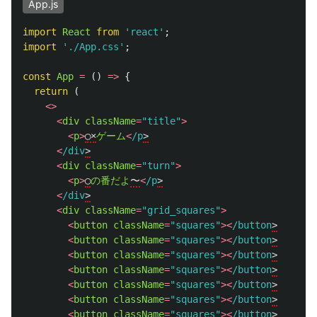
App.js
import
React
from
'
react
'
;
import
'
./App.css
'
;
const
App
=
()
=>
{
return 
(
<>
<
div
className
=
"
title
"
>
<
p
>
◯×
ゲーム
<
/p
<
/div
<
div
className
=
"
turn
"
>
<
p
>
◯
の番だよ
〜
<
/p
<
/div
<
div
className
=
"
grid_squares
"
>
<
button
className
=
"
squares
"
><
/button
<
button
className
=
"
squares
"
><
/button
<
button
className
=
"
squares
"
><
/button
<
button
className
=
"
squares
"
><
/button
<
button
className
=
"
squares
"
><
/button
<
button
className
=
"
squares
"
><
/button
<
button
className
=
"
squares
"
><
/button