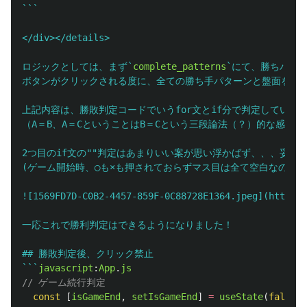
```

</div></details>

ロジックとしては、まず`
complete_patterns
`にて、勝ちパタ
ボタンがクリックされる度に、全ての勝ち手パターンと盤面を比べ
上記内容は、勝敗判定コードでいうfor文とif分で判定しています
（A＝B、A＝CということはB＝Cという三段論法（？）的な感じで）
2つ目のif文の""判定はあまりいい案が思い浮かばず、、、妥協案
(ゲーム開始時、◯も×も押されておらずマス目は全て空白なので、
![1569FD7D-C0B2-4457-859F-0C88728E1364.jpeg](https:/
一応これで勝利判定はできるようになりました！

## 勝敗判定後、クリック禁止

```
javascript
:
App
.
js
// ゲーム続行判定
const
[
isGameEnd
,
setIsGameEnd
]
=
useState
(
false
);