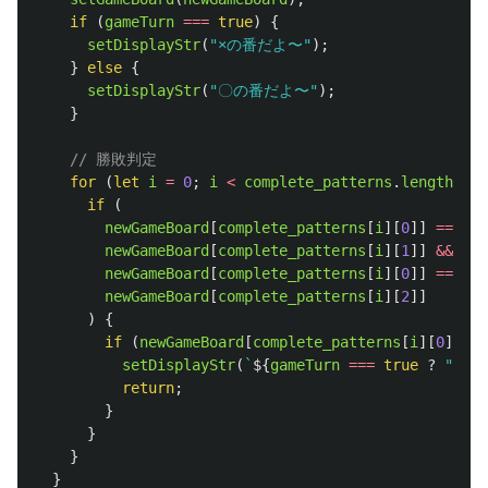
if 
(
gameTurn
===
true
)
{
setDisplayStr
(
"
×の番だよ〜
"
);
}
else
{
setDisplayStr
(
"
〇の番だよ〜
"
);
}
// 勝敗判定
for 
(
let
i
=
0
;
i
<
complete_patterns
.
length
;
i
+
if 
(
newGameBoard
[
complete_patterns
[
i
][
0
]]
===
newGameBoard
[
complete_patterns
[
i
][
1
]]
&&
newGameBoard
[
complete_patterns
[
i
][
0
]]
===
newGameBoard
[
complete_patterns
[
i
][
2
]]
)
{
if 
(
newGameBoard
[
complete_patterns
[
i
][
0
]]
!=
setDisplayStr
(
`
${
gameTurn
===
true
?
"
〇
"
return
;
}
}
}
}