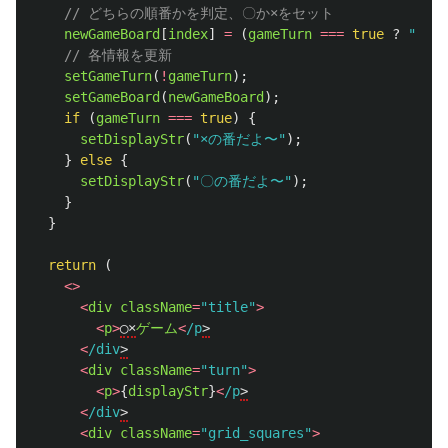
// どちらの順番かを判定、〇か×をセット
newGameBoard
[
index
]
=
(
gameTurn
===
true
?
"
〇
"
// 各情報を更新
setGameTurn
(
!
gameTurn
);
setGameBoard
(
newGameBoard
);
if 
(
gameTurn
===
true
)
{
setDisplayStr
(
"
×の番だよ〜
"
);
}
else
{
setDisplayStr
(
"
〇の番だよ〜
"
);
}
}
return 
(
<>
<
div
className
=
"
title
"
>
<
p
>
◯×
ゲーム
<
/p
<
/div
<
div
className
=
"
turn
"
>
<
p
>
{
displayStr
}
<
/p
<
/div
<
div
className
=
"
grid_squares
"
>