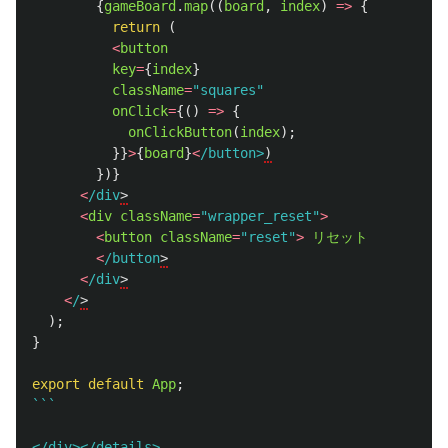
{
gameBoard
.
map
((
board
,
index
)
=>
{
return 
(
<
button
key
=
{
index
}
className
=
"
squares
"
onClick
=
{()
=>
{
onClickButton
(
index
);
}}
>
{
board
}
<
/button>
})}
<
/div
<
div
className
=
"
wrapper_reset
"
>
<
button
className
=
"
reset
"
>
リセット
<
/button
<
/div
<
/
);
}
export
default
App
;
```

</div></details>
