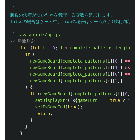
```

勝負の決着がついたかを管理する変数を追加します。

falseの場合はゲーム中、trueの場合はゲーム終了(勝利判定済み
```
javascript
:
App
.
js
// 勝敗判定
for 
(
let
i
=
0
;
i
<
complete_patterns
.
length
;
i
+
if 
(
newGameBoard
[
complete_patterns
[
i
][
0
]]
===
newGameBoard
[
complete_patterns
[
i
][
1
]]
&&
newGameBoard
[
complete_patterns
[
i
][
0
]]
===
newGameBoard
[
complete_patterns
[
i
][
2
]]
)
{
if 
(
newGameBoard
[
complete_patterns
[
i
][
0
]]
!=
setDisplayStr
(
`
${
gameTurn
===
true
?
"
〇
"
setIsGameEnd
(
true
);
return
;
}
}
}
```
