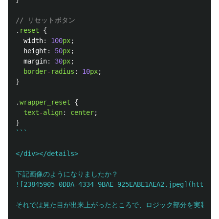
// リセットボタン
.
reset
{
width
:
100
px
;
height
:
50
px
;
margin
:
30
px
;
border
-
radius
:
10
px
;
}
.
wrapper_reset
{
text
-
align
:
center
;
}
```

</div></details>

下記画像のようになりましたか？

![23845905-0DDA-4334-9BAE-925EABE1AEA2.jpeg](https:/
それでは見た目が出来上がったところで、ロジック部分を実装して