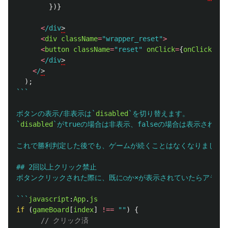
})}
<
/div
<
div
className
=
"
wrapper_reset
"
>
<
button
className
=
"
reset
"
onClick
=
{
onClickRese
<
/div
<
/
);
```

ボタンの表示/非表示は`
disabled
`を切り替えます。

`
disabled
`がtrueの場合は非表示、falseの場合は表示される
これで勝利判定した後でも、ゲームが続くことはなくなりました！
## 2回以上クリック禁止

ボタンクリックされた際に、既に○か×が表示されていたらアラート
```
javascript
:
App
.
js
if 
(
gameBoard
[
index
]
!==
""
)
{
// クリック済