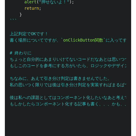
alert
(
"
押せないよ！
"
);
return
;
}
```

上記判定でOKです！

書く場所についてですが、`
onClickButton関数
`に入ってすぐ
# 終わりに

ちょっと自分的にあまりいけてないコードだなあとは思いつつも、
もしこのコードを参考にする方がいたら、ロジックやデザイン等、
ちなみに、あえて引き分け判定は書きませんでした。

私の思いつく限りでは後は引き分け判定を実装すればまるばつゲー
後は私への課題としてはコンポーネント化したいなあと考えていま
もしかしたらコンポーネント化する記事も書く、、、かも、、、？