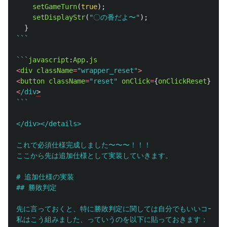
setGameTurn
(
true
);
setDisplayStr
(
"
〇の番だよ〜
"
);
}
```

```
javascript
:
App
.
js
<
div
className
=
"
wrapper_reset
"
>
<
button
className
=
"
reset
"
onClick
=
{
onClickReset
}
>
リ
<
/div
```

</div></details>

これで必須仕様完成しました〜〜〜！！！

ここから先は追加仕様として実装していきます。

# 追加仕様の実装

## 勝敗判定

先に言っておくと、特に勝敗判定に関しては自分でもいいコードを
私はこう組みました、っていうのを以下に貼っておきます；；
