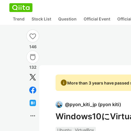
Trend
Stock List
Question
Official Event
Offici
146
132
info
More than 3 years have passed s
@
pyon_kiti_jp
(
pyon kiti
)
Windows10にVir
more_horiz
Ubuntu
VirtualBox