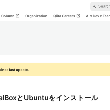
search
open_in_new
open_in_new
al Column
Organization
Qiita Careers
AI x Dev x Tea
ince last update.
tualBoxとUbuntuをインストール