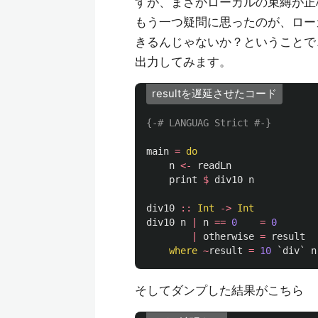
すが、まさかローカルの束縛が正
もう一つ疑問に思ったのが、ロー
きるんじゃないか？ということで
出力してみます。
resultを遅延させたコード
{-# LANGUAG Strict #-}
main
=
do
n
<-
readLn
print
$
div10
n
div10
::
Int
->
Int
div10
n
|
n
==
0
=
0
|
otherwise
=
result
where
~
result
=
10
`
div
`
n
そしてダンプした結果がこちら