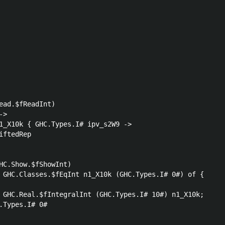
ead.$fReadInt)

>

1_X10k { GHC.Types.I# ipv_s2W9 ->

ftedRep

HC.Show.$fShowInt)

 GHC.Classes.$fEqInt n1_X10k (GHC.Types.I# 0#) of {

 GHC.Real.$fIntegralInt (GHC.Types.I# 10#) n1_X10k;

.Types.I# 0#
