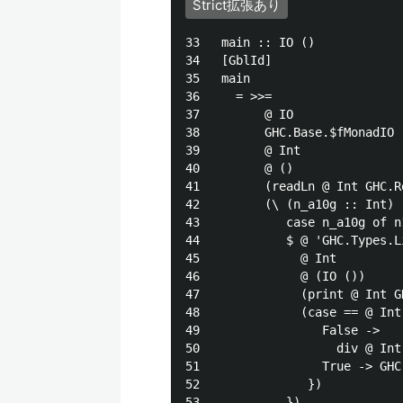
Strict拡張あり
33   main :: IO ()

34   [GblId]

35   main

36     = >>=

37         @ IO

38         GHC.Base.$fMonadIO

39         @ Int

40         @ ()

41         (readLn @ Int GHC.R
42         (\ (n_a10g :: Int) -
43            case n_a10g of n
44            $ @ 'GHC.Types.Li
45              @ Int

46              @ (IO ())

47              (print @ Int G
48              (case == @ Int
49                 False ->

50                   div @ Int
51                 True -> GHC
52               })
