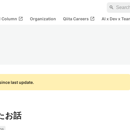
search
open_in_new
open_in_new
al Column
Organization
Qiita Careers
AI x Dev x Tea
ince last update.
ったお話
ns