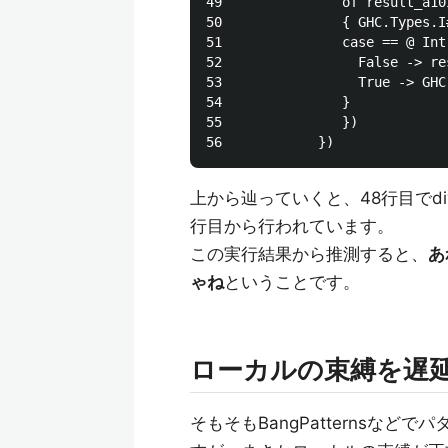
49               of result_a10i
50               { GHC.Types.I
51               case == @ Int
52                 False -> res
53                 True -> GHC
54               }

55               })

上から辿っていくと、48行目でd
行目から行われています。
この実行結果から推測すると、
あ
ゃね
ということです。
ローカルの束縛を遅
そもそもBangPatternsな