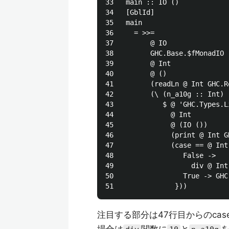
33   main :: IO ()

34   [GblId]

35   main

36     = >>=

37         @ IO

38         GHC.Base.$fMonadIO

39         @ Int

40         @ ()

41         (readLn @ Int GHC.R
42         (\ (n_a10g :: Int) -
43            $ @ 'GHC.Types.Li
44              @ Int

45              @ (IO ())

46              (print @ Int G
47              (case == @ Int
48                 False ->

49                   div @ Int
50                 True -> GHC
注目する部分は47行目からのca