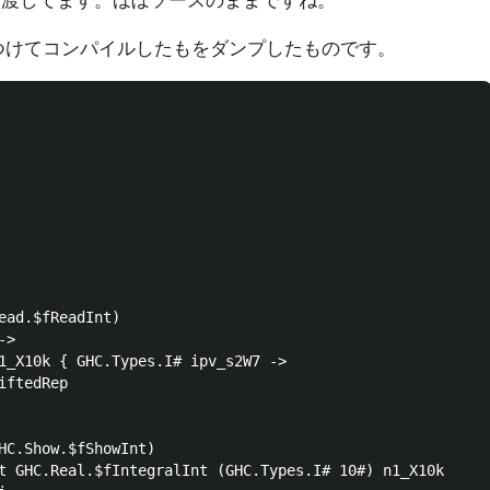
を渡してます。ほぼソースのままですね。
張をつけてコンパイルしたもをダンプしたものです。
ead.$fReadInt)

>

1_X10k { GHC.Types.I# ipv_s2W7 ->

ftedRep

HC.Show.$fShowInt)

t GHC.Real.$fIntegralInt (GHC.Types.I# 10#) n1_X10k
