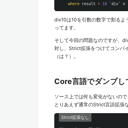
where
result
=
10
`
div
`
n
div10は10を引数の数字で割
ってます。
そして今回の問題なのですが、div
対し、Strict拡張をつけてコン
（は？）。
Core言語でダンプ
ソース上では何も変化がないので
とりあえず通常のStrict言語
Strict拡張なし