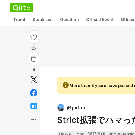
Trend
Stock List
Question
Official Event
Offici
27
8
info
More than 5 years have passed s
@
pxfnc
Strict拡張でハマ
more_horiz
Haskell
ghc
遅延評価
ghc-extensio