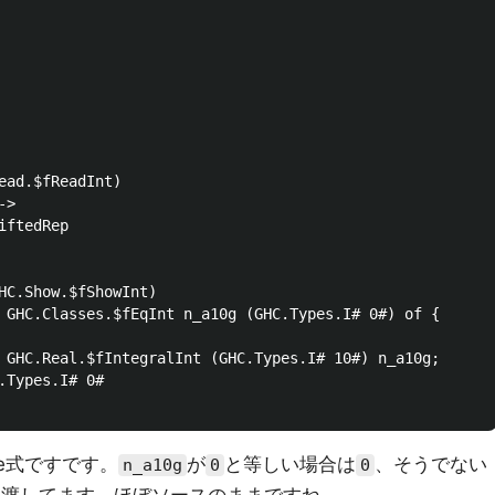
ead.$fReadInt)

>

ftedRep

HC.Show.$fShowInt)

 GHC.Classes.$fEqInt n_a10g (GHC.Types.I# 0#) of {

 GHC.Real.$fIntegralInt (GHC.Types.I# 10#) n_a10g;

.Types.I# 0#

se式ですです。
が
と等しい場合は
、そうでない
n_a10g
0
0