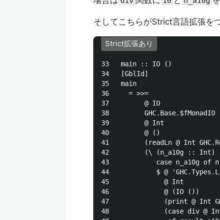
場合は
関数に
と
div
10
n_a10g
そしてこちらがStrict言語拡
Strict拡張あり
33   main :: IO ()

34   [GblId]

35   main

36     = >>=

37         @ IO

38         GHC.Base.$fMonadIO

39         @ Int

40         @ ()

41         (readLn @ Int GHC.R
42         (\ (n_a10g :: Int) -
43            case n_a10g of n
44            $ @ 'GHC.Types.Li
45              @ Int

46              @ (IO ())

47              (print @ Int G
48              (case div @ In