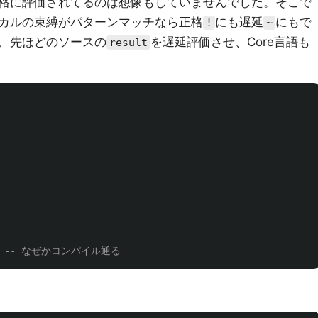
格に評価されてるのは想像もしていませんでした。そこで
カルの束縛がパターンマッチなら正格
にも遅延
にもで
!
~
、先ほどのソースの
を遅延評価させ、Core言語も
result
-- なぜかコンパイル通る