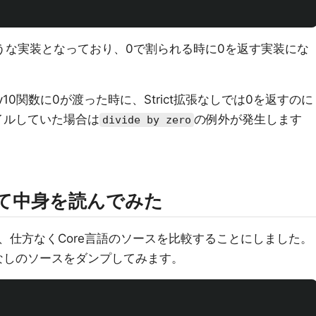
るような実装となっており、0で割られる時に0を返す実装にな
10関数に0が渡った時に、Strict拡張なしでは0を返すのに
パイルしていた場合は
の例外が発生します
divide by zero
して中身を読んでみた
、仕方なくCore言語のソースを比較することにしました。
拡張なしのソースをダンプしてみます。