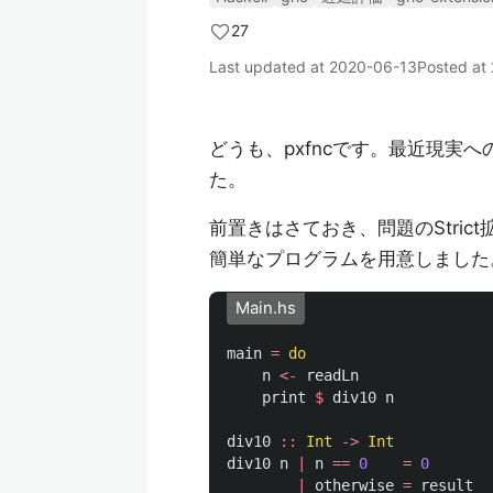
27
Last updated at
2020-06-13
Posted at
どうも、pxfncです。最近現実
た。
前置きはさておき、問題のStri
簡単なプログラムを用意しました。な
Main.hs
main
=
do
n
<-
readLn
print
$
div10
n
div10
::
Int
->
Int
div10
n
|
n
==
0
=
0
|
otherwise
=
result