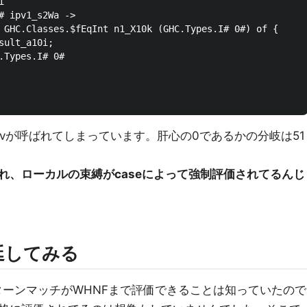


# ipv1_s2Wa ->

 GHC.Classes.$fEqInt n1_X10k (GHC.Types.I# 0#) of {

ult_a10i;

.Types.I# 0#

ivが呼ばれてしまっています。肝心の0であるかの分岐は51
れ、ローカルの束縛がcaseによって強制評価されてるんじ
延してみる
どでパターンマッチがWHNFまで評価できることは知っていたので