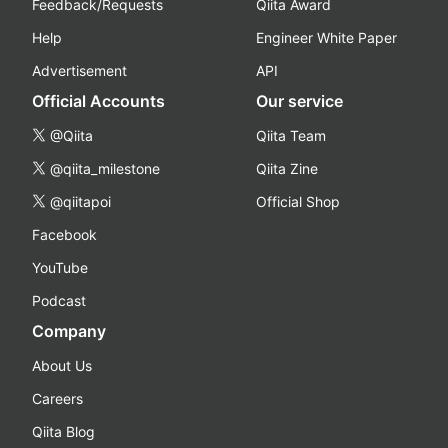
Feedback/Requests
Qiita Award
Help
Engineer White Paper
Advertisement
API
Official Accounts
Our service
@Qiita
Qiita Team
@qiita_milestone
Qiita Zine
@qiitapoi
Official Shop
Facebook
YouTube
Podcast
Company
About Us
Careers
Qiita Blog