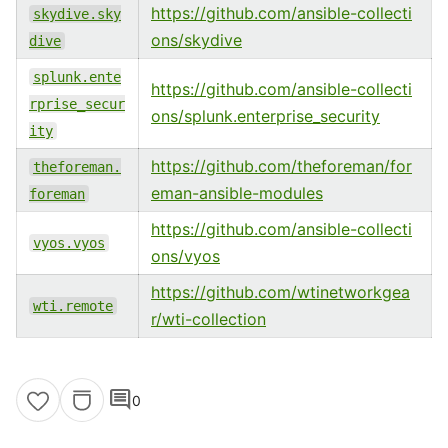
https://github.com/ansible-collecti
skydive.sky
ons/skydive
dive
splunk.ente
https://github.com/ansible-collecti
rprise_secur
ons/splunk.enterprise_security
ity
https://github.com/theforeman/for
theforeman.
eman-ansible-modules
foreman
https://github.com/ansible-collecti
vyos.vyos
ons/vyos
https://github.com/wtinetworkgea
wti.remote
r/wti-collection
comment
0