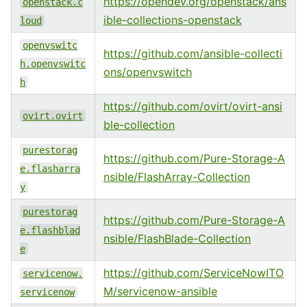
https://opendev.org/openstack/ans
openstack.c
ible-collections-openstack
loud
openvswitc
https://github.com/ansible-collecti
h.openvswitc
ons/openvswitch
h
https://github.com/ovirt/ovirt-ansi
ovirt.ovirt
ble-collection
purestorag
https://github.com/Pure-Storage-A
e.flasharra
nsible/FlashArray-Collection
y
purestorag
https://github.com/Pure-Storage-A
e.flashblad
nsible/FlashBlade-Collection
e
https://github.com/ServiceNowITO
servicenow.
M/servicenow-ansible
servicenow