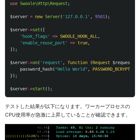
use
Swoole\Http\Request
;
$server
=
new
Server
(
'127.0.0.1'
,
9501
);
$server
->
set
([
'hook_flags'
=>
SWOOLE_HOOK_ALL
,
'enable_reuse_port'
=>
true
,
]);
$server
->
on
(
'request'
,
function
(
Request
$request
,
R
password_hash
(
"Hello World"
,
PASSWORD_BCRYPT
,
[
'
});
$server
->
start
();
テストした結果が以下になります。ワーカープロセスの
CPU使用率が急激に上昇していることが確認できます。