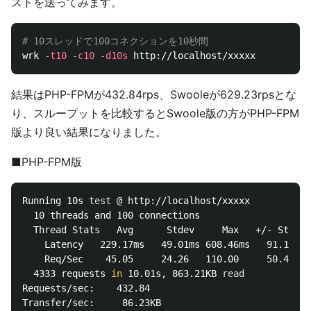
ストを送ってみます。
# 10スレッドで100コネクションを10秒間
wrk 
-t10
-c10
-d10s
結果はPHP-FPMが432.84rps、Swooleが629.23rpsとな
り、スループットを比較するとSwoole版の方がPHP-FPM
版より良い結果になりました。
■PHP-FPM版
Running 10s 
test
 @ http://localhost/xxxxx

  10 threads and 100 connections

  Thread Stats   Avg      Stdev     Max   +/- Stdev

    Latency   229.17ms   49.01ms 608.46ms   91.19%

    Req/Sec    45.05     24.26   110.00     50.45%

  4333 requests 
in 
10.01s, 863.21KB 
Requests/sec:    432.84
