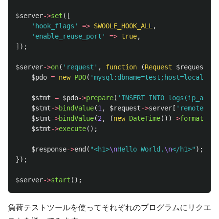
$server
->
set
([
'hook_flags'
=>
SWOOLE_HOOK_ALL
,
'enable_reuse_port'
=>
true
,
]);
$server
->
on
(
'request'
,
function
(
Request
$request
,
R
$pdo
=
new
PDO
(
'mysql:dbname=test;host=localhost
$stmt
=
$pdo
->
prepare
(
'INSERT INTO logs(ip_addre
$stmt
->
bindValue
(
1
,
$request
->
server
[
'remote_add
$stmt
->
bindValue
(
2
,
(
new
DateTime
())
->
format
(
'Y-
$stmt
->
execute
();
$response
->
end
(
"<h1>
\n
Hello World.
\n
</h1>"
);
});
$server
->
start
();
負荷テストツールを使ってそれぞれのプログラムにリクエ