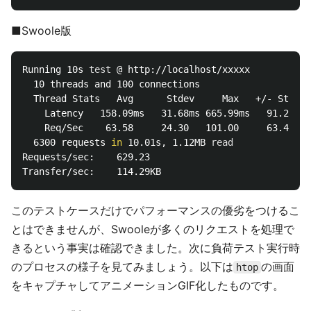
■Swoole版
Running 10s 
test
 @ http://localhost/xxxxx

  10 threads and 100 connections

  Thread Stats   Avg      Stdev     Max   +/- Stdev

    Latency   158.09ms   31.68ms 665.99ms   91.21%

    Req/Sec    63.58     24.30   101.00     63.45%

  6300 requests 
in 
10.01s, 1.12MB 
Requests/sec:    629.23

このテストケースだけでパフォーマンスの優劣をつけるこ
とはできませんが、Swooleが多くのリクエストを処理で
きるという事実は確認できました。次に負荷テスト実行時
のプロセスの様子を見てみましょう。以下は
の画面
htop
をキャプチャしてアニメーションGIF化したものです。