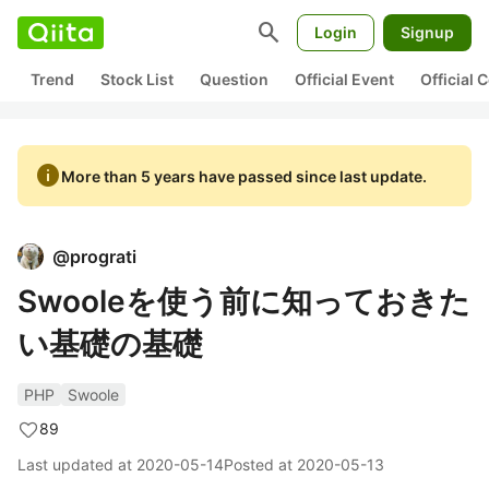
search
Login
Signup
Trend
Stock List
Question
Official Event
Official
info
More than 5 years have passed since last update.
@
prograti
Swooleを使う前に知っておきた
い基礎の基礎
PHP
Swoole
89
Last updated at
2020-05-14
Posted at
2020-05-13