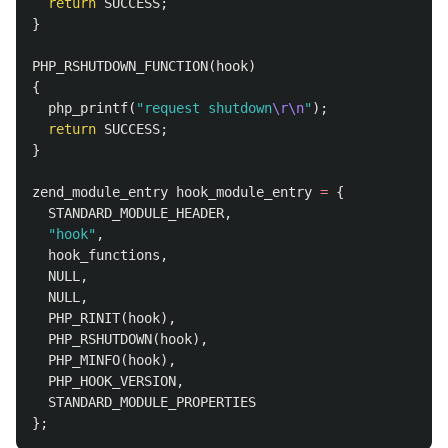
return
SUCCESS
;
}
PHP_RSHUTDOWN_FUNCTION
(
hook
)
{
php_printf
(
"request shutdown
\r\n
"
);
return
SUCCESS
;
}
zend_module_entry
hook_module_entry
=
{
STANDARD_MODULE_HEADER
,
"hook"
,
hook_functions
,
NULL
,
NULL
,
PHP_RINIT
(
hook
),
PHP_RSHUTDOWN
(
hook
),
PHP_MINFO
(
hook
),
PHP_HOOK_VERSION
,
STANDARD_MODULE_PROPERTIES
};