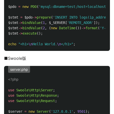
$pdo
=
new
PDO
(
'mysql:dbname=test;host=localhost;cha
$stmt
=
$pdo
->
prepare
(
'INSERT INTO logs(ip_address, 
$stmt
->
bindValue
(
1
,
$_SERVER
[
'REMOTE_ADDR'
]);
$stmt
->
bindValue
(
2
,
(
new
DateTime
())
->
format
(
'Y-m-d 
$stmt
->
execute
();
echo
"<h1>
\n
Hello World.
\n
</h1>"
;
■Swoole版
server.php
<?php
use
Swoole\Http\Server
;
use
Swoole\Http\Response
;
use
Swoole\Http\Request
;
$server
=
new
Server
(
'127.0.0.1'
,
9501
);