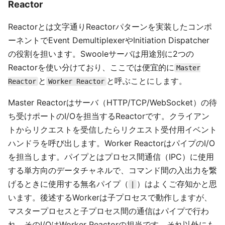
Reactor
Reactorとは文字通りReactorパターンを実装したコンポ
ーネントでEvent DemultiplexerやInitiation Dispatcher
の役割を担います。Swooleサーバは用途別に2つの
Reactorを使い分けており、ここでは便宜的に
Master
と
と呼ぶことにします。
Reactor
Worker Reactor
Master Reactorはサーバ（HTTP/TCP/WebSocket）の待
ち受けポートのI/Oを担当するReactorです。クライアン
トからリクエストを受信したらリクエスト受付用イベント
ハンドラを呼び出します。Worker ReactorはパイプのI/O
を担当します。パイプとはプロセス間通信（IPC）に使用
する単方向のデータチャネルで、コマンド間の入出力を繋
げるときに使用する無名パイプ（
）はよくご存知かと思
|
います。後述するWorkerは子プロセスで動作しますが、
マスタープロセスと子プロセス間の通信はパイプで行わ
れ、そのI/OはWorker Reactorの担当です。それ以外にも