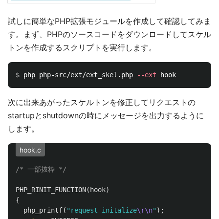
試しに簡単なPHP拡張モジュールを作成して確認してみま
す。まず、PHPのソースコードをダウンロードしてスケル
トンを作成するスクリプトを実行します。
$ 
php php-src/ext/ext_skel.php 
--ext
次に出来あがったスケルトンを修正してリクエストの
startupとshutdownの時にメッセージを出力するように
します。
hook.c
/* 一部抜粋 */
PHP_RINIT_FUNCTION
(
hook
)
{
php_printf
(
"request initalize
\r\n
"
);