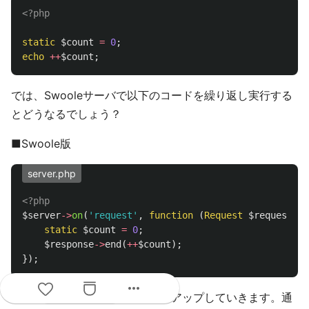
<?php
static
$count
=
0
;
echo
++
$count
;
では、Swooleサーバで以下のコードを繰り返し実行する
とどうなるでしょう？
■Swoole版
server.php
<?php
$server
->
on
(
'request'
,
function
(
Request
$request
,
R
static
$count
=
0
;
$response
->
end
(
++
$count
);
});
more_horiz
答えは
とカウントアップしていきます。通
1, 2, 3, ...