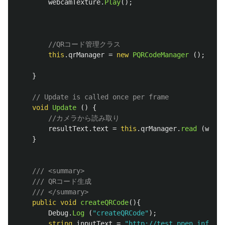
webcamTexture
.
Play
();
//QRコード管理クラス
this
.
qrManager
=
new
PQRCodeManager
();
}
// Update is called once per frame
void
Update
()
{
//カメラから読み取り
resultText
.
text
=
this
.
qrManager
.
read
(
webca
}
/// <summary>
/// QRコード生成
/// </summary>
public
void
createQRCode
(){
Debug
.
Log
(
"createQRCode"
);
string
inputText
=
"http://test.ppen.info"
;