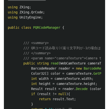
using
ZXing
;
using
ZXing.QrCode
;
using
UnityEngine
;
public
class
PQRCodeManager
{
/// <summary>
/// QRコード読み取り)(返り文字列が-1の場合は、
/// </summary>
/// <param name="cameraTexture">Camera textu
public
string
read
(
WebCamTexture
cameraTextu
BarcodeReader
reader
=
new
BarcodeReader
Color32
[]
color
=
cameraTexture
.
GetPixel
int
width
=
cameraTexture
.
width
;
int
height
=
cameraTexture
.
height
;
Result
result
=
reader
.
Decode
(
color
,
wi
if
(
result
!=
null
){
return
result
.
Text
;
}