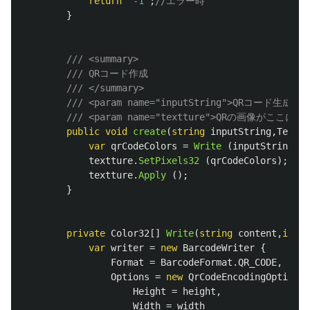
return
"-1"
;
//エラー時
}
/// <summary>
/// QRコード作成
/// </summary>
/// <param name="inputString">QRコード生成元
/// <param name="textture">QRの画像がここに入る
public
void
create
(
string
inputString
,
Textur
var
qrCodeColors
=
Write
(
inputString
,
t
textture
.
SetPixels32
(
qrCodeColors
);
textture
.
Apply
();
}
private
Color32
[]
Write
(
string
content
,
int
w
var
writer
=
new
BarcodeWriter
{
Format
=
BarcodeFormat
.
QR_CODE
,
Options
=
new
QrCodeEncodingOptions
Height
=
height
,
Width
=
width