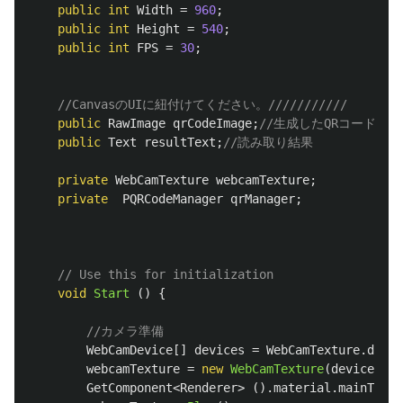
public
int
Width
=
960
;
public
int
Height
=
540
;
public
int
FPS
=
30
;
//CanvasのUIに紐付けてください。///////////
public
RawImage
qrCodeImage
;
//生成したQRコード
public
Text
resultText
;
//読み取り結果
private
WebCamTexture
webcamTexture
;
private
PQRCodeManager
qrManager
;
// Use this for initialization
void
Start
()
{
//カメラ準備
WebCamDevice
[]
devices
=
WebCamTexture
.
devic
webcamTexture
=
new
WebCamTexture
(
devices
[
0
]
GetComponent
<
Renderer
>
().
material
.
mainTextu