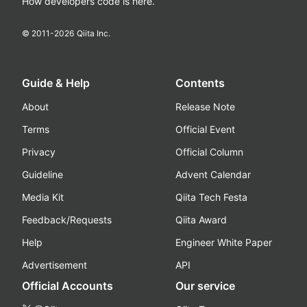
How developers code is here.
© 2011-
2026
Qiita Inc.
Guide & Help
Contents
About
Release Note
Terms
Official Event
Privacy
Official Column
Guideline
Advent Calendar
Media Kit
Qiita Tech Festa
Feedback/Requests
Qiita Award
Help
Engineer White Paper
Advertisement
API
Official Accounts
Our service