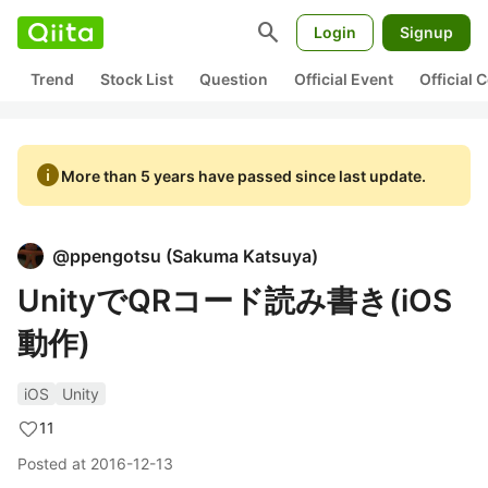
search
Login
Signup
Trend
Stock List
Question
Official Event
Official
info
More than 5 years have passed since last update.
@
ppengotsu
(
Sakuma Katsuya
)
UnityでQRコード読み書き(iOS
動作)
iOS
Unity
11
Posted at
2016-12-13