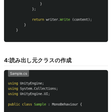
}
};
return
writer
.
Write
(
content
);
}
}
4:読み出し元クラスの作成
Sample.cs
using
UnityEngine
;
using
System.Collections
;
using
UnityEngine.UI
;
public
class
Sample
:
MonoBehaviour
{