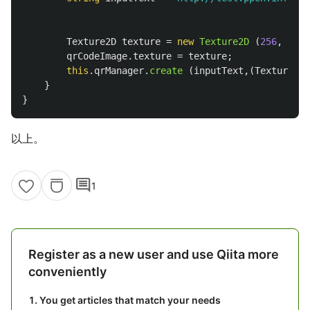
Texture2D
texture
=
new
Texture2D
(
256
,
256
)
qrCodeImage
.
texture
=
texture
;
this
.
qrManager
.
create
(
inputText
,(
Texture2D
)
}
}
以上。
comment
1
Register as a new user and use Qiita more
conveniently
You get articles that match your needs