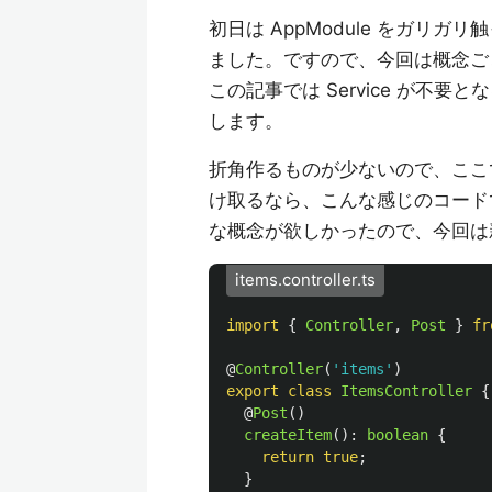
初日は AppModule をガリ
ました。ですので、今回は概念ご
この記事では Service が不要となるため
します。
折角作るものが少ないので、ここで
け取るなら、こんな感じのコードでしょう
な概念が欲しかったので、今回は新
items.controller.ts
import
{
Controller
,
Post
}
fr
@
Controller
(
'
items
'
)
export
class
ItemsController
{
@
Post
()
createItem
():
boolean
{
return
true
;
}