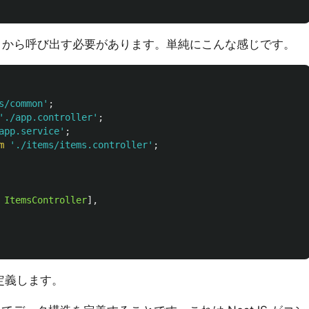
e.ts から呼び出す必要があります。単純にこんな感じです。
s/common
'
;
'
./app.controller
'
;
app.service
'
;
m
'
./items/items.controller
'
;
ItemsController
],
を定義します。