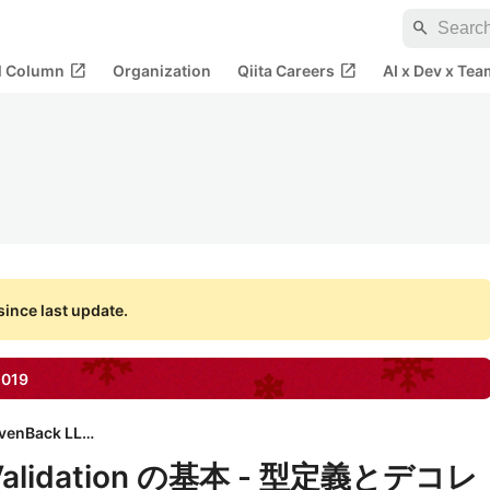
search
open_in_new
open_in_new
al Column
Organization
Qiita Careers
AI x Dev x Tea
ince last update.
2019
ElevenBack LLC.
 Validation の基本 - 型定義とデコレ