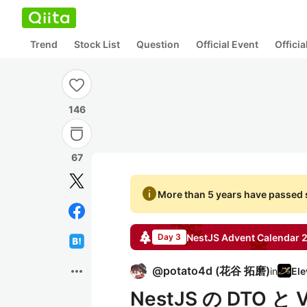
Trend
Stock List
Question
Official Event
Offici
146
67
info
More than 5 years have passed s
NestJS
Advent Calendar
Day 3
more_horiz
@
potato4d
(
花谷 拓磨
)
in
NestJS の DTO と