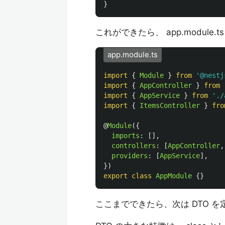
}
これができたら、 app.modul
app.module.ts
import
{
Module
}
from
'
@nestj
import
{
AppController
}
from
import
{
AppService
}
from
'
./
import
{
ItemsController
}
fro
@
Module
({
imports
:
[],
controllers
:
[
AppController
,
providers
:
[
AppService
],
})
export
class
AppModule
{}
ここまでできたら、次は DTO 