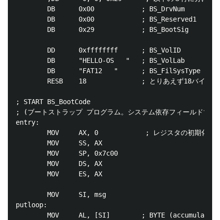
        DB      0x00            ; BS_DrvNum         
        DB      0x00            ; BS_Reserved1      
        DB      0x29            ; BS_BootSig        
        DD      0xffffffff      ; BS_VolID     
        DB      "HELLO-OS   "   ; BS_VolL
        DB      "FAT12   "      ; BS_FilSysType 
        RESB    18              ; とりあえず18バイト
; START BS_BootCode                                 
; (ブートストラップ プログラム。システム依存フィールドで、
entry:

        MOV     AX, 0            ; レジスタの初期化

        MOV     SS, AX

        MOV     SP, 0x7c00

        MOV     DS, AX

        MOV     ES, AX

        MOV     SI, msg

putloop:

        MOV     AL, [SI]        ; BYTE (accumulator 