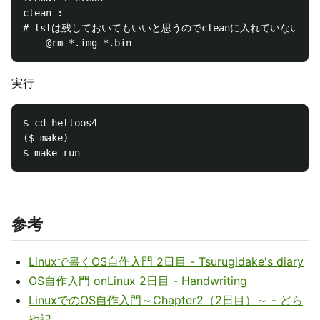
clean :

# lstは残しておいてもいいと思うのでcleanに入れていない

実行
$ cd helloos4

($ make)

参考
Linuxで書くOS自作入門 2日目 - Tsurugidake's diary
OS自作入門 onLinux 2日目 - Handwriting
LinuxでのOS自作入門～Chapter2（2日目）～ - どら
や記