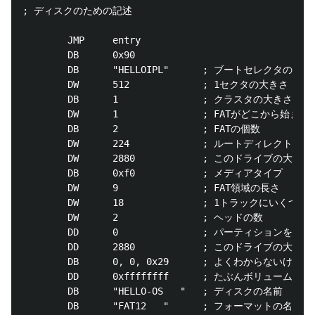
; ディスクのための記述

        JMP     entry

        DB      0x90

        DB      "HELLOIPL"      ; ブートセレクタの
        DW      512             ; 1セクタの大きさ   
        DB      1               ; クラスタの大きさ  
        DW      1               ; FATがどこから始ま
        DB      2               ; FATの個数       
        DW      224             ; ルートディレクト
        DW      2880            ; このドライブの大き
        DB      0xf0            ; メディアタイプ    
        DW      9               ; FAT領域の長さ   
        DW      18              ; 1トラックにい
        DW      2               ; ヘッドの数       
        DD      0               ; パーティション
        DD      2880            ; このドライブの大
        DB      0, 0, 0x29      ; よくわからな
        DD      0xffffffff      ; たぶんボリュームシ
        DB      "HELLO-OS   "   ; ディスクの名前        
        DB      "FAT12   "      ; フォーマットの名前     