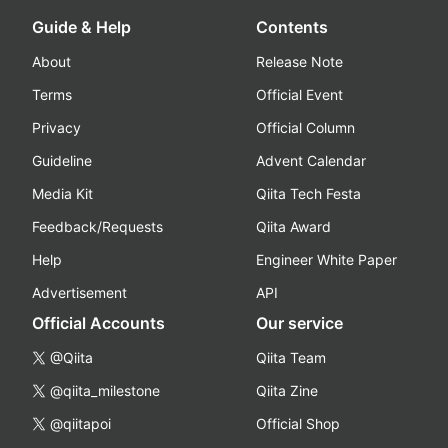
Guide & Help
Contents
About
Release Note
Terms
Official Event
Privacy
Official Column
Guideline
Advent Calendar
Media Kit
Qiita Tech Festa
Feedback/Requests
Qiita Award
Help
Engineer White Paper
Advertisement
API
Official Accounts
Our service
@Qiita
Qiita Team
@qiita_milestone
Qiita Zine
@qiitapoi
Official Shop