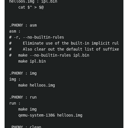
helloos.img : ipl.bin

	cat $^ > $@

.PHONY : asm

asm :

# -r, --no-builtin-rules

#     Eliminate use of the built-in implicit rules.

#     Also clear out the default list of suffixes fo
#	make --no-builtin-rules ipl.bin

	make ipl.bin

.PHONY : img

img :

	make helloos.img

.PHONY : run

run :

	make img

	qemu-system-i386 helloos.img

.PHONY : clean
