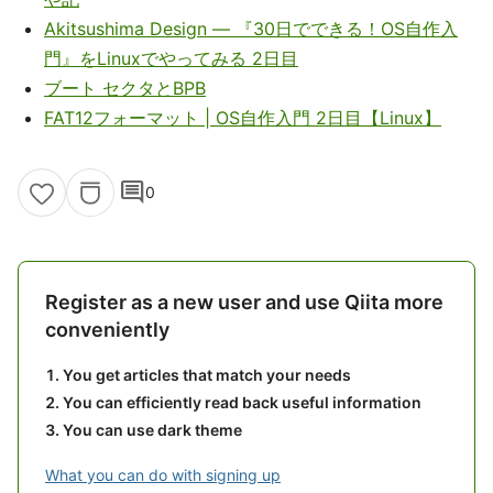
Akitsushima Design — 『30日でできる！OS自作入
門』をLinuxでやってみる 2日目
ブート セクタとBPB
FAT12フォーマット | OS自作入門 2日目【Linux】
comment
0
Register as a new user and use Qiita more
conveniently
You get articles that match your needs
You can efficiently read back useful information
You can use dark theme
What you can do with signing up