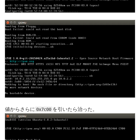
値からさらに
を引いたら治った。
0x7c00