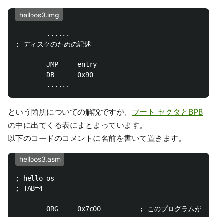
helloos3.img
        ......

; ディスクのための記述

        JMP     entry

        DB      0x90

という箇所についての解説ですが、
ブート セクタとBPB
の中に出てくる表にまとまっています。
以下のコードのコメントに名前を書いて置きます。
helloos3.asm
; hello-os

; TAB=4

        ORG     0x7c00          ; このプログラ