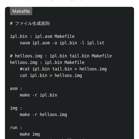
Makefile
# ファイル生成規則

ipl.bin : ipl.asm Makefile

	nasm ipl.asm -o ipl.bin -l ipl.lst

# helloos.img : ipl.bin tail.bin Makefile

helloos.img : ipl.bin Makefile

	#cat ipl.bin tail.bin > helloos.img

	cat ipl.bin > helloos.img

asm :

	make -r ipl.bin

img :

	make -r helloos.img

run :

	make img
