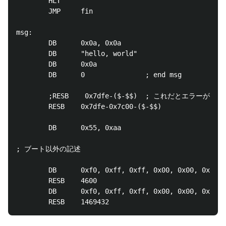
        HLT

        JMP     fin

msg:

        DB      0x0a, 0x0a

        DB      "hello, world"

        DB      0x0a

        DB      0               ; end msg

        ;RESB    0x7dfe-($-$$)  ; これだとエラーが出
        RESB    0x7dfe-0x7c00-($-$$)

        DB      0x55, 0xaa

; ブート以外の記述

        DB      0xf0, 0xff, 0xff, 0x00, 0x00, 0x00, 
        RESB    4600

        DB      0xf0, 0xff, 0xff, 0x00, 0x00, 0x00, 