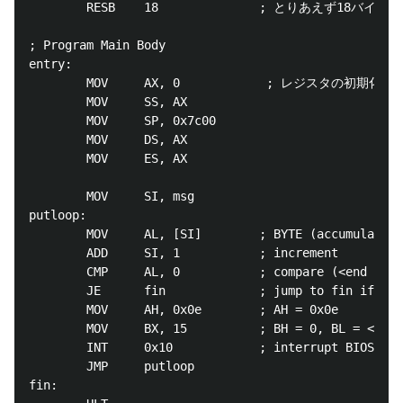
        RESB    18              ; とりあえず18バイト
; Program Main Body

entry:

        MOV     AX, 0            ; レジスタの初期化

        MOV     SS, AX

        MOV     SP, 0x7c00

        MOV     DS, AX

        MOV     ES, AX

        MOV     SI, msg

putloop:

        MOV     AL, [SI]        ; BYTE (accumulator 
        ADD     SI, 1           ; increment

        CMP     AL, 0           ; compare (<end msg>
        JE      fin             ; jump to fin if equ
        MOV     AH, 0x0e        ; AH = 0x0e

        MOV     BX, 15          ; BH = 0, BL = <colo
        INT     0x10            ; interrupt BIOS

        JMP     putloop

fin:
