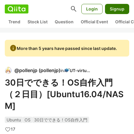
search
Login
Signup
Trend
Stock List
Question
Official Event
Official
info
More than 5 years have passed since last update.
@
pollenjp
(
pollenjp
)
in
UT-virtual
30日でできる！OS自作入門
（２日目）[Ubuntu16.04/NAS
M]
Ubuntu
OS
30日でできる！OS自作入門
17