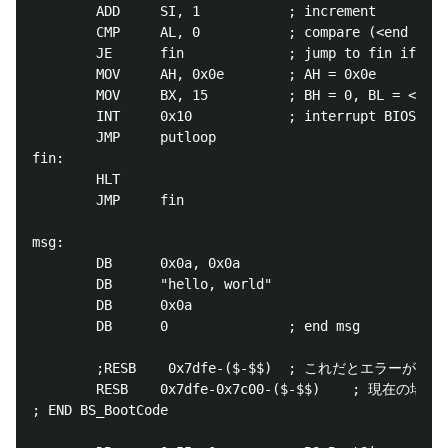
        ADD     SI, 1           ; increment

        CMP     AL, 0           ; compare (<end msg>
        JE      fin             ; jump to fin if equ
        MOV     AH, 0x0e        ; AH = 0x0e

        MOV     BX, 15          ; BH = 0, BL = <colo
        INT     0x10            ; interrupt BIOS

        JMP     putloop

fin:

        HLT

        JMP     fin

msg:

        DB      0x0a, 0x0a

        DB      "hello, world"

        DB      0x0a

        DB      0               ; end msg

        ;RESB    0x7dfe-($-$$)  ; これだとエラーが出
        RESB    0x7dfe-0x7c00-($-$$)    ; 
; END BS_BootCode
