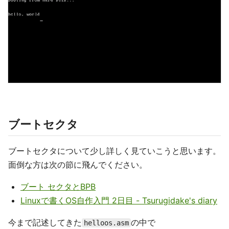
ブートセクタ
ブートセクタについて少し詳しく見ていこうと思います。
面倒な方は次の節に飛んでください。
ブート セクタとBPB
Linuxで書くOS自作入門 2日目 - Tsurugidake's diary
今まで記述してきた
の中で
helloos.asm