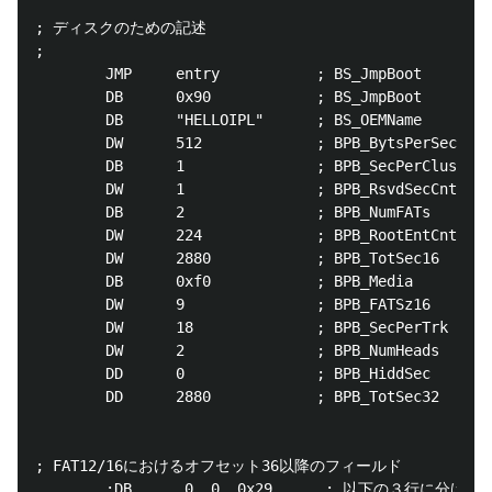
; ディスクのための記述

;                                                   
        JMP     entry           ; BS_JmpBoot        
        DB      0x90            ; BS_JmpBoot        
        DB      "HELLOIPL"      ; BS_OEMName        
        DW      512             ; BPB_BytsPerSe
        DB      1               ; BPB_SecPe
        DW      1               ; BPB_Rs
        DB      2               ; BPB_NumFAT
        DW      224             ; BPB_Root
        DW      2880            ; BPB_TotSec
        DB      0xf0            ; BPB_M
        DW      9               ; BPB_FATSz16   
        DW      18              ; BPB_SecPerTrk
        DW      2               ; BPB_NumHeads    
        DD      0               ; BP
        DD      2880            ; BPB_TotSec
; FAT12/16におけるオフセット36以降のフィールド

        ;DB      0, 0, 0x29      ; 以下の３行に分けて記