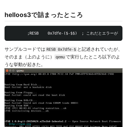
helloos3で詰まったところ
サンプルコードでは
と記述されていたが、
RESB 0x7dfe-$
そのまま（上のように）
で実行したところ以下のよ
qemu
うな挙動が起きた。