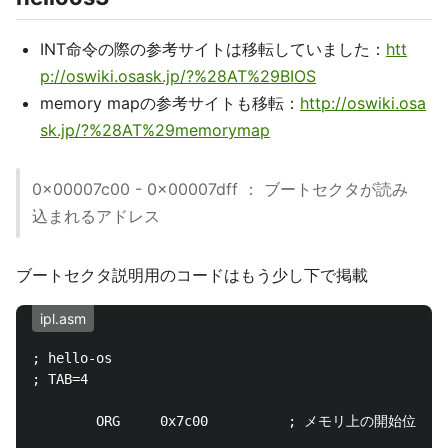
INT命令の際の参考サイトは移転していました：
htt
p://oswiki.osask.jp/?%28AT%29BIOS
memory mapの参考サイトも移転：
http://oswiki.osa
sk.jp/?%28AT%29memorymap
0x00007c00 - 0x00007dff ： ブートセクタが読み
込まれるアドレス
ブートセクタ説明用のコードはもう少し下で掲載
ipl.asm
; hello-os

; TAB=4

        ORG     0x7c00          ; メモリ上の開始位置
