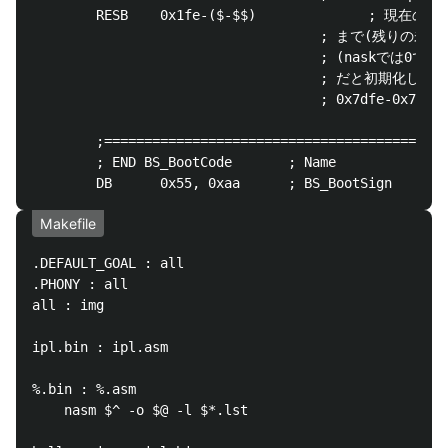
Makefile
.DEFAULT_GOAL : all

.PHONY : all

all : img

ipl.bin : ipl.asm

%.bin : %.asm

	nasm $^ -o $@ -l $*.lst
