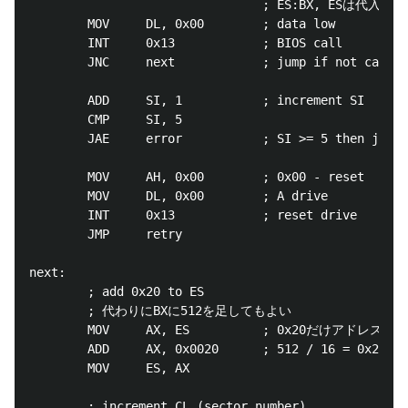
                                ; ES:BX, ESは代入済み

        MOV     DL, 0x00        ; data low          
        INT     0x13            ; BIOS call

        JNC     next            ; jump if not carry

        ADD     SI, 1           ; increment SI

        CMP     SI, 5

        JAE     error           ; SI >= 5 then jump 
        MOV     AH, 0x00        ; 0x00 - reset

        MOV     DL, 0x00        ; A drive

        INT     0x13            ; reset drive

        JMP     retry

next:

        ; add 0x20 to ES

        ; 代わりにBXに512を足してもよい

        MOV     AX, ES          ; 0x20だけアドレスを
        ADD     AX, 0x0020      ; 512 / 16 = 0x20

        MOV     ES, AX

        ; increment CL (sector number)
