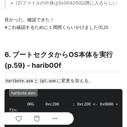
(2)ファイルの中身は0x004200以降に入るらしい
良かった。確認できた！
※これ確認するために１周間くらいかけました(0_0)
6. ブートセクタからOS本体を実行
(p.59) - harib00f
と
に変更を加える。
haribote.asm
ipl.asm
haribote.asm
        ORG     0xc200      ; 0xc200 <- 0x8000 + 0x4
fin:

        HLT

more_horiz