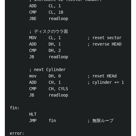
        ADD     CL, 1

        CMP     CL, 18

        JBE     readloop

        ; ディスクのウラ面

        MOV     CL, 1           ; reset sector

        ADD     DH, 1           ; reverse HEAD

        CMP     DH, 2

        JB      readloop

        ; next Cylinder

        mov     DH, 0           ; reset HEAd

        ADD     CH, 1           ; cylinder += 1

        CMP     CH, CYLS

        JB      readloop

fin:

        HLT

        JMP     fin             ; 無限ループ

error:
