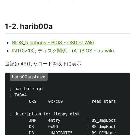
1-2. harib00a
BIOS_functions - BIOS - OSDev Wiki
INT(0x13); ディスク関係 - (AT)BIOS - os-wiki
追記(p.49)したコードを以下に表示
harib00a/ipl.asm
; haribote-ipl

; TAB=4

        ORG     0x7c00          ; read start

; description for floppy disk

        JMP     entry           ; BS_JmpBoot

        DB      0x90            ; BS_JmpBoot

        DB      "HARIBOTE"      ; BS_OEMName    8B
