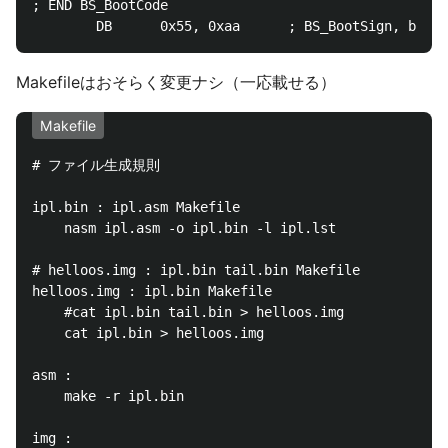
; END BS_BootCode

Makefileはおそらく変更ナシ（一応載せる）
Makefile
# ファイル生成規則

ipl.bin : ipl.asm Makefile

	nasm ipl.asm -o ipl.bin -l ipl.lst

# helloos.img : ipl.bin tail.bin Makefile

helloos.img : ipl.bin Makefile

	#cat ipl.bin tail.bin > helloos.img

	cat ipl.bin > helloos.img

asm :

	make -r ipl.bin

img :
