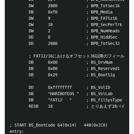
        DW      2880            ; BPB_TotSec16

        DB      0xf0            ; BPB_Media

        DW      9               ; BPB_FATSz16

        DW      18              ; BPB_SecPerTrk

        DW      2               ; BPB_NumHeads

        DD      0               ; BPB_HiddSec

        DD      2880            ; BPB_TotSec32

        ; FAT12/16におけるオフセット36以降のフィールド

        DB      0x00            ; BS_DrvNum

        DB      0x00            ; BS_Reserved1

        DB      0x29            ; BS_BootSig

        DD      0xffffffff      ; BS_VolID

        DB      "HARIBOTEOS "   ; BS_VolLab     11B

        DB      "FAT12   "      ; BS_FilSysType 8B

        RESB    18              ; とりあえず18バイト
; START BS_BootCode 64(0x14)   448(0x1C0)

entry:
