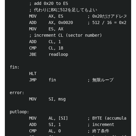
        ; add 0x20 to ES

        ; 代わりにBXに512を足してもよい

        MOV     AX, ES          ; 0x20だけアドレスを
        ADD     AX, 0x0020      ; 512 / 16 = 0x20

        MOV     ES, AX

        ; increment CL (sector number)

        ADD     CL, 1

        CMP     CL, 18

        JBE     readloop

fin:

        HLT

        JMP     fin             ; 無限ループ

error:

        MOV     SI, msg

putloop:

        MOV     AL, [SI]        ; BYTE (accumulator 
        ADD     SI, 1           ; increment

        CMP     AL, 0           ; 終了条件
