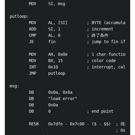
        MOV     SI, msg

putloop:

        MOV     AL, [SI]        ; BYTE (accumulator 
        ADD     SI, 1           ; increment

        CMP     AL, 0           ; 終了条件

        JE      fin             ; jump to fin if equ
        MOV     AH, 0x0e        ; 1 char-function

        MOV     BX, 15          ; color code

        INT     0x10            ; interrupt, call BI
        JMP     putloop

msg:

        DB      0x0a, 0x0a

        DB      "load error"

        DB      0x0a

        DB      0               ; end point

        RESB    0x7dfe - 0x7c00 - ($ - $$) 
                                            