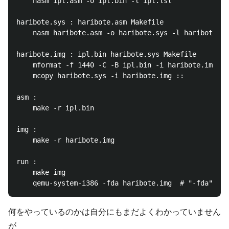
	nasm ipl.asm -o ipl.bin -l ipl.lst

haribote.sys : haribote.asm Makefile

	nasm haribote.asm -o haribote.sys -l haribote.lst

haribote.img : ipl.bin haribote.sys Makefile

	mformat -f 1440 -C -B ipl.bin -i haribote.img ::

	mcopy haribote.sys -i haribote.img ::

asm :

	make -r ipl.bin

img :

	make -r haribote.img

run :

	make img

何をやっているのかは自分にもまだよくわかっていません
が