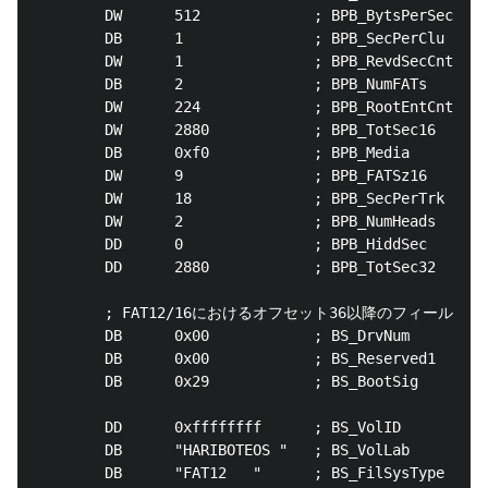
        DW      512             ; BPB_BytsPerSec

        DB      1               ; BPB_SecPerClu

        DW      1               ; BPB_RevdSecC
        DB      2               ; BPB_NumFA
        DW      224             ; BPB_RootEntCnt

        DW      2880            ; BPB_TotSec16

        DB      0xf0            ; BPB_Media

        DW      9               ; BPB_FATSz16

        DW      18              ; BPB_SecPerTrk

        DW      2               ; BPB_NumHeads

        DD      0               ; BPB_HiddSec

        DD      2880            ; BPB_TotSec32

        ; FAT12/16におけるオフセット36以降のフィールド

        DB      0x00            ; BS_DrvNum

        DB      0x00            ; BS_Reserved1

        DB      0x29            ; BS_BootSig

        DD      0xffffffff      ; BS_VolID

        DB      "HARIBOTEOS "   ; BS_VolLab     11B

        DB      "FAT12   "      ; BS_FilSysType 8B
