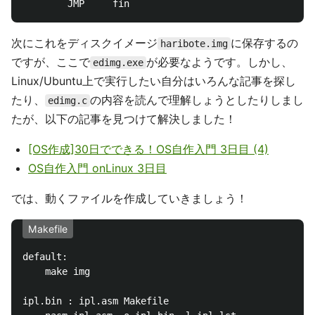
次にこれをディスクイメージ
に保存するの
haribote.img
ですが、ここで
が必要なようです。しかし、
edimg.exe
Linux/Ubuntu上で実行したい自分はいろんな記事を探し
たり、
の内容を読んで理解しょうとしたりしまし
edimg.c
たが、以下の記事を見つけて解決しました！
[OS作成]30日でできる！OS自作入門 3日目 (4)
OS自作入門 onLinux 3日目
では、動くファイルを作成していきましょう！
Makefile
default:

	make img

ipl.bin : ipl.asm Makefile
