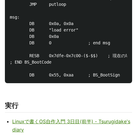
        JMP     putloop

msg:

        DB      0x0a, 0x0a

        DB      "load error"

        DB      0x0a

        DB      0               ; end msg

        RESB    0x7dfe-0x7c00-($-$$)    ; 
; END BS_BootCode

実行
Linuxで書くOS自作入門 3日目(前半) - Tsurugidake's
diary