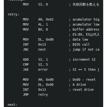
        MOV     SI, 0           ; 失敗回数を数えるレジ
retry:

        MOV     AH, 0x02        ; acumulator high   
        MOV     AL, 1           ; acumulator low    
        MOV     BX, 0           ; buffer address    
                                ; ES:BX, ESは代入済み

        MOV     DL, 0x00        ; data low          
        INT     0x13            ; BIOS call

        JNC     next            ; jump if not carry

        ADD     SI, 1           ; increment SI

        CMP     SI, 5

        JAE     error           ; SI >= 5 then jump 
        MOV     AH, 0x00        ; 0x00 - reset

        MOV     DL, 0x00        ; A drive

        INT     0x13            ; reset drive

        JMP     retry

next:
