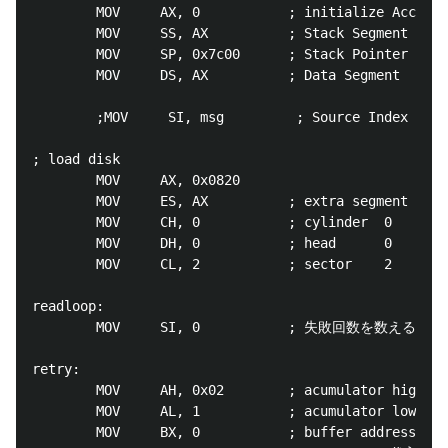
        MOV     AX, 0           ; initialize Accumul
        MOV     SS, AX          ; Stack Segment

        MOV     SP, 0x7c00      ; Stack Pointer

        MOV     DS, AX          ; Data Segment 
        ;MOV     SI, msg         ; Source Index

; load disk

        MOV     AX, 0x0820

        MOV     ES, AX          ; extra segment :  b
        MOV     CH, 0           ; cylinder  0

        MOV     DH, 0           ; head      0

        MOV     CL, 2           ; sector    2

readloop:

        MOV     SI, 0           ; 失敗回数を数えるレジ
retry:

        MOV     AH, 0x02        ; acumulator high   
        MOV     AL, 1           ; acumulator low    
        MOV     BX, 0           ; buffer address    