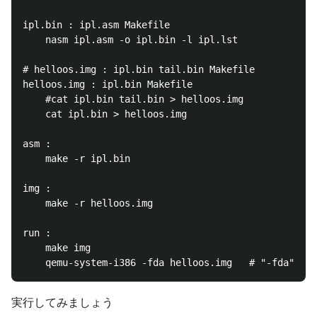
ipl.bin : ipl.asm Makefile

	nasm ipl.asm -o ipl.bin -l ipl.lst

# helloos.img : ipl.bin tail.bin Makefile

helloos.img : ipl.bin Makefile

	#cat ipl.bin tail.bin > helloos.img

	cat ipl.bin > helloos.img

asm :

	make -r ipl.bin

img :

	make -r helloos.img

run :

	make img

実行してみましょう