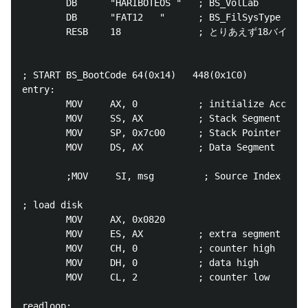
        DB      "HARIBOTEOS "   ; BS_VolLab     11B

        DB      "FAT12   "      ; BS_FilSysType 8B

        RESB    18              ; とりあえず18バイト
; START BS_BootCode 64(0x14)   448(0x1C0)

entry:

        MOV     AX, 0           ; initialize Accumul
        MOV     SS, AX          ; Stack Segment

        MOV     SP, 0x7c00      ; Stack Pointer

        MOV     DS, AX          ; Data Segment 
        ;MOV     SI, msg         ; Source Index

; load disk

        MOV     AX, 0x0820

        MOV     ES, AX          ; extra segment :  b
        MOV     CH, 0           ; counter high  : cy
        MOV     DH, 0           ; data high     : he
        MOV     CL, 2           ; counter low   : se
readloop:
