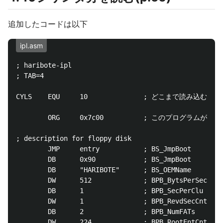
追加したコードは以下
ipl.asm
; haribote-ipl

; TAB=4

CYLS    EQU     10              ; どこまで読み込むか (CY
        ORG     0x7c00          ; このプログラ
; description for floppy disk

        JMP     entry           ; BS_JmpBoot

        DB      0x90            ; BS_JmpBoot

        DB      "HARIBOTE"      ; BS_OEMName    8B

        DW      512             ; BPB_BytsPerSec

        DB      1               ; BPB_SecPerClu

        DW      1               ; BPB_RevdSecC
        DB      2               ; BPB_NumFA
        DW      224             ; BPB_RootEntCnt
