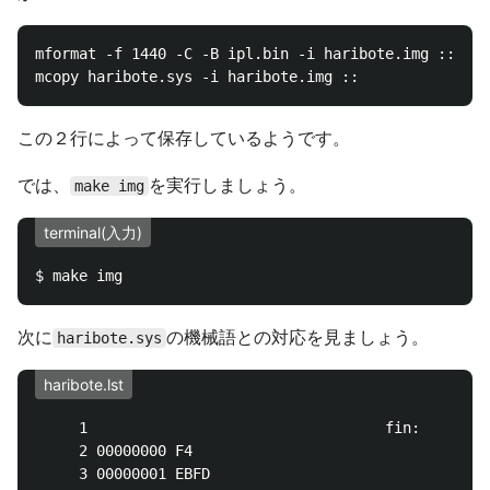
mformat -f 1440 -C -B ipl.bin -i haribote.img ::

この２行によって保存しているようです。
では、
を実行しましょう。
make img
terminal(入力)
次に
の機械語との対応を見ましょう。
haribote.sys
haribote.lst
     1                                  fin:

     2 00000000 F4                              HLT

     3 00000001 EBFD                            JMP 