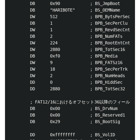
        DB      0x90            ; BS_JmpBoot

        DB      "HARIBOTE"      ; BS_OEMName    8B

        DW      512             ; BPB_BytsPerSec

        DB      1               ; BPB_SecPerClu

        DW      1               ; BPB_RevdSecC
        DB      2               ; BPB_NumFA
        DW      224             ; BPB_RootEntCnt

        DW      2880            ; BPB_TotSec16

        DB      0xf0            ; BPB_Media

        DW      9               ; BPB_FATSz16

        DW      18              ; BPB_SecPerTrk

        DW      2               ; BPB_NumHeads

        DD      0               ; BPB_HiddSec

        DD      2880            ; BPB_TotSec32

        ; FAT12/16におけるオフセット36以降のフィールド

        DB      0x00            ; BS_DrvNum

        DB      0x00            ; BS_Reserved1

        DB      0x29            ; BS_BootSig

        DD      0xffffffff      ; BS_VolID
