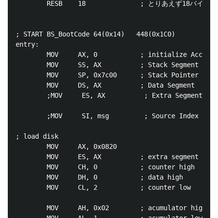
        RESB    18              ; とりあえず18バイト
; START BS_BootCode 64(0x14)   448(0x1C0)

entry:

        MOV     AX, 0           ; initialize Accumul
        MOV     SS, AX          ; Stack Segment

        MOV     SP, 0x7c00      ; Stack Pointer

        MOV     DS, AX          ; Data Segment 
        ;MOV     ES, AX          ; Extra Segment

        ;MOV     SI, msg         ; Source Index

; load disk

        MOV     AX, 0x0820

        MOV     ES, AX          ; extra segment :  b
        MOV     CH, 0           ; counter high  : cy
        MOV     DH, 0           ; data high     : he
        MOV     CL, 2           ; counter low   : se
        MOV     AH, 0x02        ; acumulator high   