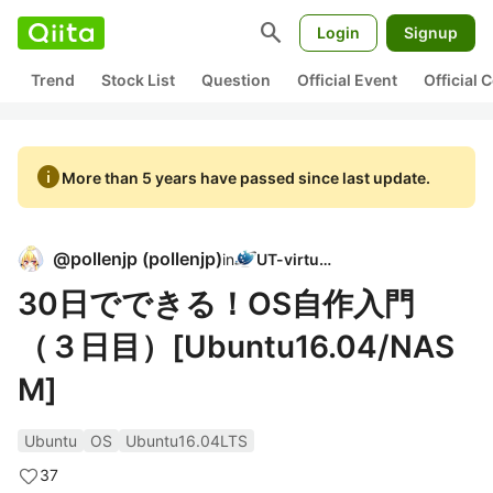
search
Login
Signup
Trend
Stock List
Question
Official Event
Official
info
More than 5 years have passed since last update.
@
pollenjp
(
pollenjp
)
in
UT-virtual
30日でできる！OS自作入門
（３日目）[Ubuntu16.04/NAS
M]
Ubuntu
OS
Ubuntu16.04LTS
37