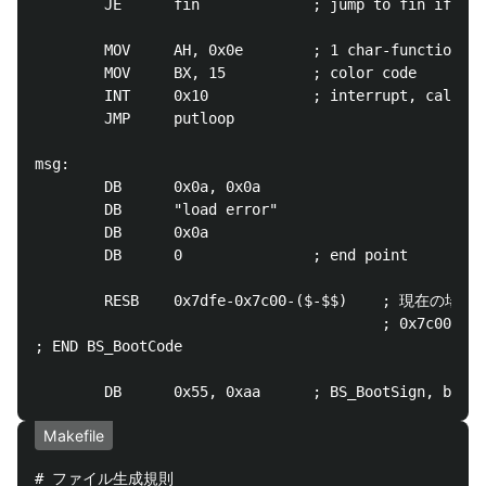
        JE      fin             ; jump to fin if equ
        MOV     AH, 0x0e        ; 1 char-function

        MOV     BX, 15          ; color code

        INT     0x10            ; interrupt, call BI
        JMP     putloop

msg:

        DB      0x0a, 0x0a

        DB      "load error"

        DB      0x0a

        DB      0               ; end point

        RESB    0x7dfe-0x7c00-($-$$)    ; 
                                        ; 0x
; END BS_BootCode

Makefile
# ファイル生成規則
