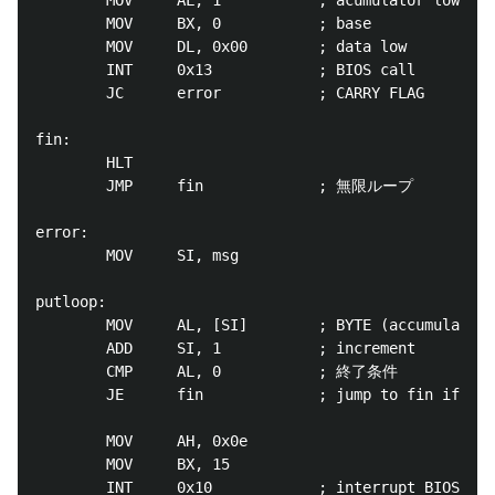
        MOV     AL, 1           ; acumulator low    
        MOV     BX, 0           ; base              
        MOV     DL, 0x00        ; data low          
        INT     0x13            ; BIOS call

        JC      error           ; CARRY FLAG

fin:

        HLT

        JMP     fin             ; 無限ループ

error:

        MOV     SI, msg

putloop:

        MOV     AL, [SI]        ; BYTE (accumulator 
        ADD     SI, 1           ; increment

        CMP     AL, 0           ; 終了条件

        JE      fin             ; jump to fin if equ
        MOV     AH, 0x0e

        MOV     BX, 15

        INT     0x10            ; interrupt BIOS
