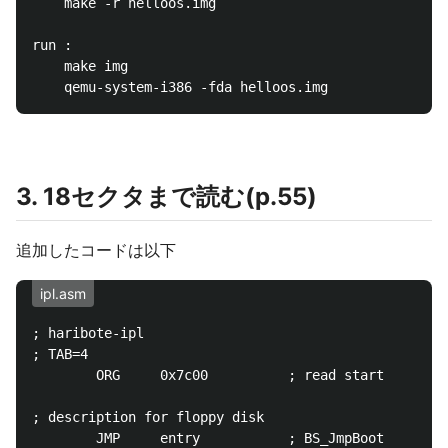
	make -r helloos.img

run :

	make img

3. 18セクタまで読む(p.55)
追加したコードは以下
ipl.asm
; haribote-ipl

; TAB=4

        ORG     0x7c00          ; read start

; description for floppy disk

        JMP     entry           ; BS_JmpBoot
