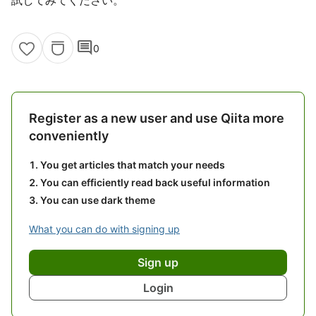
試してみてください。
comment
0
Register as a new user and use Qiita more
conveniently
You get articles that match your needs
You can efficiently read back useful information
You can use dark theme
What you can do with signing up
Sign up
Login