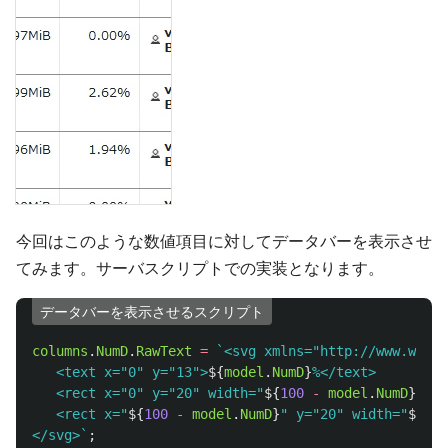
今回はこのような数値項目に対してデータバーを表示させ
てみます。サーバスクリプトでの実装となります。
データバーを表示させるスクリプト
columns
.
NumD
.
RawText
=
`<svg xmlns="http://www.w3.or
   <text x="0" y="13">
${
model
.
NumD
}
%</text>

   <rect x="0" y="20" width="
${
100
-
model
.
NumD
}
" he
   <rect x="
${
100
-
model
.
NumD
}
" y="20" width="
${
mod
</svg>`
;