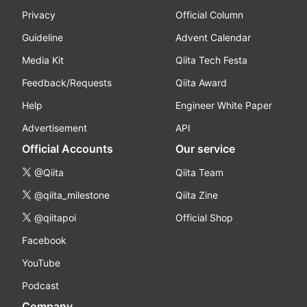
Privacy
Official Column
Guideline
Advent Calendar
Media Kit
Qiita Tech Festa
Feedback/Requests
Qiita Award
Help
Engineer White Paper
Advertisement
API
Official Accounts
Our service
@Qiita
Qiita Team
@qiita_milestone
Qiita Zine
@qiitapoi
Official Shop
Facebook
YouTube
Podcast
Company