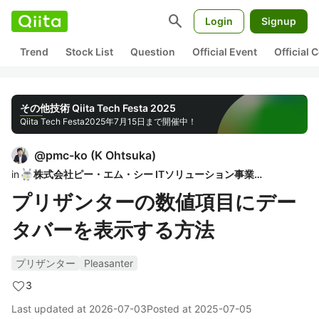
search
Login
Signup
Trend
Stock List
Question
Official Event
Official
その他技術 Qiita Tech Festa 2025
Qiita Tech Festa
2025年7月15日まで開催中！
@
pmc-ko
(
K Ohtsuka
)
in
株式会社ピー・エム・シー ITソリューション事業部
プリザンターの数値項目にデー
タバーを表示する方法
プリザンター
Pleasanter
3
Last updated at
2026-07-03
Posted at
2025-07-05