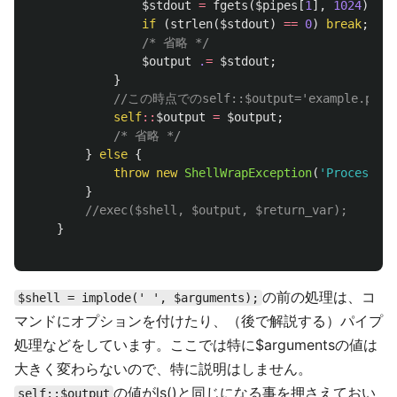
$stdout
=
fgets
(
$pipes
[
1
],
1024
);
if
(
strlen
(
$stdout
)
==
0
)
break
;
/* 省略 */
$output
.
=
$stdout
;
}
//この時点でのself::$output='example.p
self
::
$output
=
$output
;
/* 省略 */
}
else
{
throw
new
ShellWrapException
(
'Process fa
}
//exec($shell, $output, $return_var);
}
の前の処理は、コ
$shell = implode(' ', $arguments);
マンドにオプションを付けたり、（後で解説する）パイプ
処理などをしています。ここでは特に$argumentsの値は
大きく変わらないので、特に説明はしません。
の値がls()と同じになる事を押さえておい
self::$output