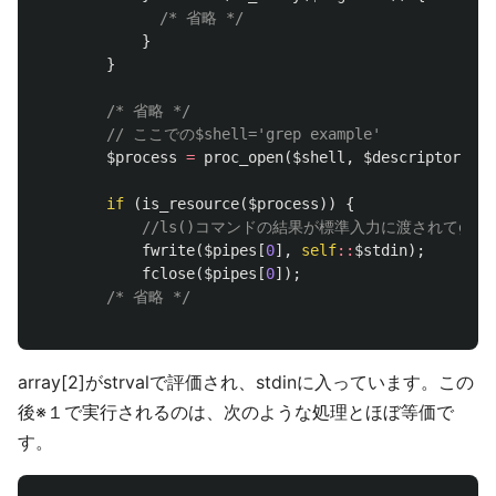
/* 省略 */
}
}
/* 省略 */
// ここでの$shell='grep example'
$process
=
proc_open
(
$shell
,
$descriptor_spe
if
(
is_resource
(
$process
))
{
//ls()コマンドの結果が標準入力に渡されてgr
fwrite
(
$pipes
[
0
],
self
::
$stdin
);
fclose
(
$pipes
[
0
]);
/* 省略 */
array[2]がstrvalで評価され、stdinに入っています。この
後※１で実行されるのは、次のような処理とほぼ等価で
す。