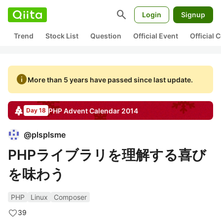
search
Login
Signup
Trend
Stock List
Question
Official Event
Official
info
More than 5 years have passed since last update.
PHP
Advent Calendar
2014
Day 18
@
plsplsme
PHPライブラリを理解する喜び
を味わう
PHP
Linux
Composer
39