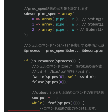
//proc_open結果の出力先を設定します
$descriptor_spec
=
array
(
0
=>
array
(
'pipe'
,
'r'
),
// Stdinはパイ
1
=>
array
(
'pipe'
,
'w'
),
// Stdoutはパ
2
=>
array
(
'pipe'
,
'w'
)
// Stderrはパイ
);
//シェルコマンド'/bin/ls'を実行する準備が出来ま
$process
=
proc_open
(
$shell
,
$descriptor_spe
if
(
is_resource
(
$process
))
{
//シェルコマンドにself::$stdinの値を渡
//つまり、/bin/lsが実行されます。
fwrite
(
$pipes
[
0
],
self
::
$stdin
);
fclose
(
$pipes
[
0
]);
//stdout（つまり上記のコマンドの実行結果）を
$output
=
''
;
while
(
!
feof
(
$pipes
[
1
]))
{
//コマンド結果の出力をgetします。