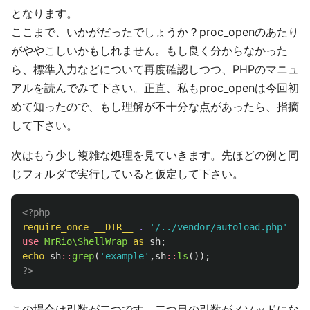
となります。
ここまで、いかがだったでしょうか？proc_openのあたり
がややこしいかもしれません。もし良く分からなかった
ら、標準入力などについて再度確認しつつ、PHPのマニュ
アルを読んでみて下さい。正直、私もproc_openは今回初
めて知ったので、もし理解が不十分な点があったら、指摘
して下さい。
次はもう少し複雑な処理を見ていきます。先ほどの例と同
じフォルダで実行していると仮定して下さい。
<?php
require_once
__DIR__
.
'/../vendor/autoload.php'
;
use
MrRio\ShellWrap
as
sh
;
echo
sh
::
grep
(
'example'
,
sh
::
ls
());
?>
この場合は引数が二つです。二つ目の引数がメソッドにな