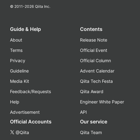
© 2011-
2026
Qiita Inc.
Guide & Help
Contents
About
Release Note
Terms
Official Event
Privacy
Official Column
Guideline
Advent Calendar
Media Kit
Qiita Tech Festa
Feedback/Requests
Qiita Award
Help
Engineer White Paper
Advertisement
API
Official Accounts
Our service
@Qiita
Qiita Team