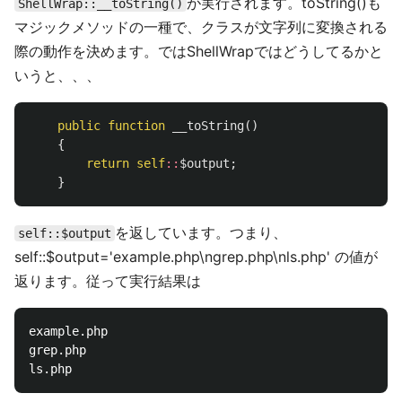
が実行されます。toString()も
ShellWrap::__toString()
マジックメソッドの一種で、クラスが文字列に変換される
際の動作を決めます。ではShellWrapではどうしてるかと
いうと、、、
public
function
__toString
()
{
return
self
::
$output
;
}
を返しています。つまり、
self::$output
self::$output='example.php\ngrep.php\nls.php' の値が
返ります。従って実行結果は
example.php

grep.php
