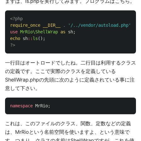
まずは、ls.phpを実行してみます。プログラムはこちら。
<?php
require_once
__DIR__
.
'/../vendor/autoload.php'
;
use
MrRio\ShellWrap
as
sh
;
echo
sh
::
ls
();
?>
一行目はオートロードでしたね。二行目は利用するクラス
の定義です。ここで実際のクラスを定義している
ShellWrap.phpの先頭に次のように定義されている事に注
意して下さい。
namespace
MrRio
;
これは、このファイルのクラス、関数、定数などの定義
は、MrRioという名前空間を使いますよ、という意味で
す。つまり、クラスの名前はShellWrapですが、これを使