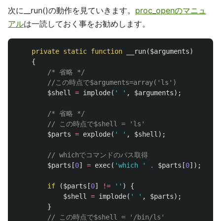
次に__run()の動作を見ていきます。
proc_openのマニュ
アル
は一読しておく事をお勧めします。
private
static
function
__run
(
$arguments
)
{
/* 省略 */
//この時点で$arguments=array('ls')
$shell
=
implode
(
' '
,
$arguments
);
/* 省略 */
// この時点で$shell = 'ls'
$parts
=
explode
(
' '
,
$shell
);
// whichでコマンドのパス取得
$parts
[
0
]
=
exec
(
'which '
.
$parts
[
0
]);
if
(
$parts
[
0
]
!=
''
)
{
$shell
=
implode
(
' '
,
$parts
);
}
// この時点で$shell = '/bin/ls'