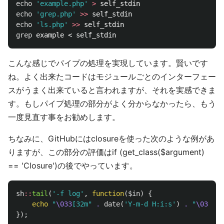
echo
'example.php'
>
echo
'grep.php'
>>
echo
'ls.php'
>>
grep 
こんな感じでパイプの処理を実現しています。賢いです
ね。よく出来たコードはモジュールごとのインターフェー
スがうまく出来ていると言われますが、それを実感できま
す。もしパイプ処理の部分がよく分からなかったら、もう
一度見直す事をお勧めします。
ちなみに、GitHubにはclosureを使った次のような例があ
りますが、この部分の評価はif (get_class($argument)
== 'Closure')の後でやっています。
sh
::
tail
(
'-f log'
,
function
(
$in
)
{
echo
"
\033
[32m"
.
date
(
'Y-m-d H:i:s'
)
.
"
\033
[39
});