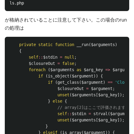
が格納されていることに注意して下さい。この場合のrun
の処理は
private
static
function
__run
(
$arguments
)
{
self
::
$stdin
=
null
;
$closureOut
=
false
;
foreach
(
$arguments
as
$arg_key
=>
$argument
if
(
is_object
(
$argument
))
{
if
(
get_class
(
$argument
)
==
'Closure
$closureOut
=
$argument
;
unset
(
$arguments
[
$arg_key
]);
}
else
{
// array[2]はここで評価されます
self
::
$stdin
=
strval
(
$argument
)
unset
(
$arguments
[
$arg_key
]);
}
}
elseif
(
is_array
(
$argument
))
{