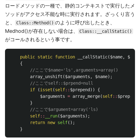
ロードメソッドの一種で、静的コンテキストで実行したメ
ソッドがアクセス不能な時に実行されます。ざっくり言う
と、
のように呼び出したとき、
Class::Method()
Medhod()が存在しない場合は、
Class::__callStatic()
がコールされるという事です。
public
static
function
__callStatic
(
$name
,
$argu
{
//ここで$name='ls',arguments=array()
array_unshift
(
$arguments
,
$name
);
//ここでself::$prpend=null
if
(
isset
(
self
::
$prepend
))
{
$arguments
=
array_merge
(
self
::
$prepend
,
}
//ここで$argument=array('ls)
self
::
__run
(
$arguments
);
return
new
self
();
}