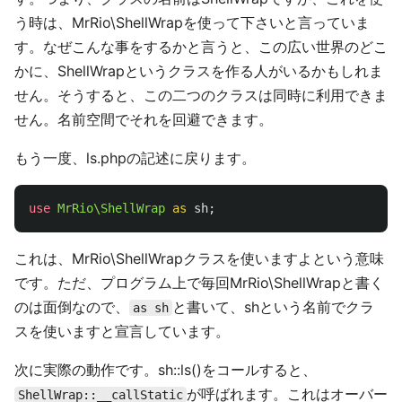
う時は、MrRio\ShellWrapを使って下さいと言っていま
す。なぜこんな事をするかと言うと、この広い世界のどこ
かに、ShellWrapというクラスを作る人がいるかもしれま
せん。そうすると、この二つのクラスは同時に利用できま
せん。名前空間でそれを回避できます。
もう一度、ls.phpの記述に戻ります。
use
MrRio\ShellWrap
as
sh
;
これは、MrRio\ShellWrapクラスを使いますよという意味
です。ただ、プログラム上で毎回MrRio\ShellWrapと書く
のは面倒なので、
と書いて、shという名前でクラ
as sh
スを使いますと宣言しています。
次に実際の動作です。sh::ls()をコールすると、
が呼ばれます。これはオーバー
ShellWrap::__callStatic