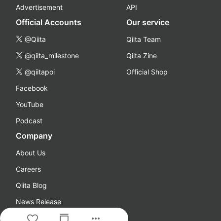
Advertisement
API
Official Accounts
Our service
@Qiita
Qiita Team
@qiita_milestone
Qiita Zine
@qiitapoi
Official Shop
Facebook
YouTube
Podcast
Company
About Us
Careers
Qiita Blog
News Release
more_horiz