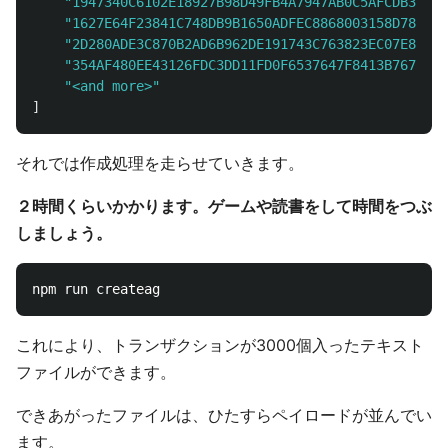
"1947340C6102E18927B98D49FB4A7947AB0C5AFCDB31F34
"1627E64F23841C748DB9B1650ADFEC8868003158D7803A0
"2D280ADE3C870B2AD6B962DE191743C763823EC07E89784
"354AF480EE43126FDC3DD11FD0F6537647F8413B7676536
"<and more>"
]
それでは作成処理を走らせていきます。
２時間くらいかかります。ゲームや読書をして時間をつぶ
しましょう。
これにより、トランザクションが3000個入ったテキスト
ファイルができます。
できあがったファイルは、ひたすらペイロードが並んでい
ます。