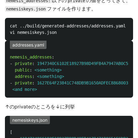
以下の
の値をとってきて、
nemesis_addresses:
private
ファイルを作ります。
nemesiskeys.json
cat ../build/generated-addresses/addresses.yaml

addresses.yaml
nemesis_addresses
:
-
private
:
1947340C6102E18927B98D49FB4A7947AB0C5AFCD
public
:
<something>
address
:
<something>
-
private
:
1627E64F23841C748DB9B1650ADFEC8868003158D
<and more>
↑のprivateのところを↓に列挙
nemesiskeys.json
[