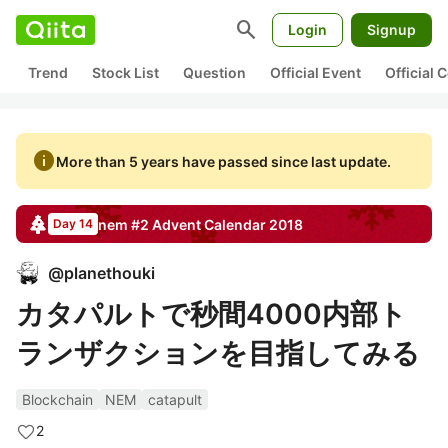
search
Login
Signup
Trend
Stock List
Question
Official Event
Official
info
More than 5 years have passed since last update.
nem #2
Advent Calendar
2018
Day 14
@
planethouki
カタパルトで秒間4000内部ト
ランザクションを目指してみる
Blockchain
NEM
catapult
2