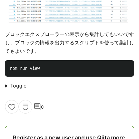
ブロックエクスプローラーの表示から集計してもいいです
し、ブロックの情報を出力するスクリプトを使って集計し
てもよいです。
Toggle
comment
0
Register as a new user and use Qiita more