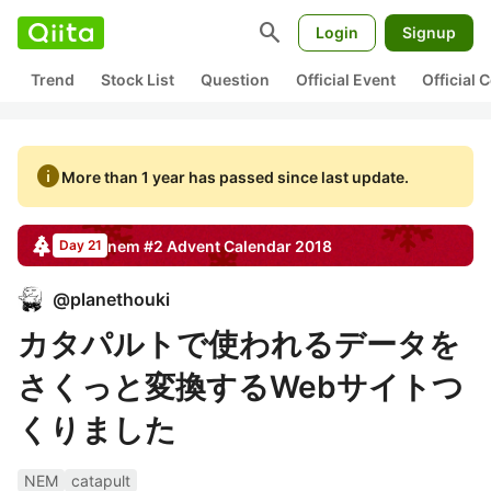
search
Login
Signup
Trend
Stock List
Question
Official Event
Official
info
More than 1 year has passed since last update.
nem #2
Advent Calendar
2018
Day 21
@
planethouki
カタパルトで使われるデータを
さくっと変換するWebサイトつ
くりました
NEM
catapult