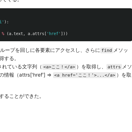
i
'
):
%
(
a
.
text
,
a
.
attrs
[
'
href
'
]))
ループを回しに各要素にアクセスし、さらに
メソッ
find
得する。
されている文字列（
）を取得し、
メソ
<a>ここ！</a>
attrs
ttrs['href'] =>
）を取
<a href='ここ！'>...</a>
することができた。