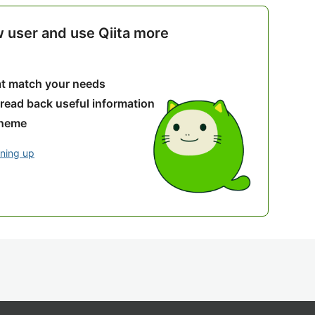
w user and use Qiita more
hat match your needs
 read back useful information
theme
gning up