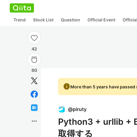
Trend
Stock List
Question
Official Event
Offici
42
60
info
More than 5 years have passed s
@
piruty
Python3 + urlli
more_horiz
取得する