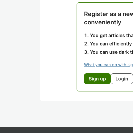
Register as a ne
conveniently
You get articles t
You can efficiently
You can use dark 
What you can do with si
Sign up
Login