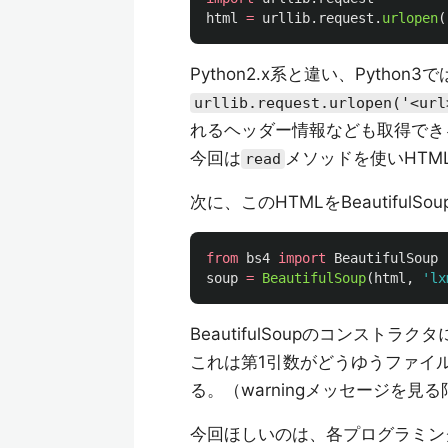
html
=
urllib
.
request
.
urlopen
(
Python2.x系と違い、Python3で
urllib.request.urlopen('<url
れるヘッダー情報なども取得でき
今回は
メソッドを使いHTM
read
次に、このHTMLをBeautifu
from
bs4
import
BeautifulSoup
soup
=
BeautifulSoup
(
html
,
'
lx
BeautifulSoupのコンストラクタ
これは第1引数がどうゆうファイル
る。（warningメッセージを
今回ほしいのは、各プログラミング