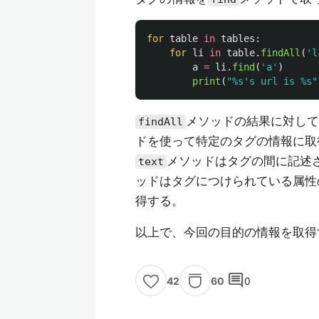
for
table
in
tables
:
for
li
in
table
.
findAll
(
'
l
a
=
li
.
find
(
'
a
'
)
print
(
"
%s
'
s url is %s
"
メソッドの結果に対して
findAll
ドを使って特定のタグの情報に取
メソッドはタグの間に記述
text
ッドはタグにつけられている属性の情報（a
得する。
以上で、今回の目的の情報を取得
comment
60
0
42