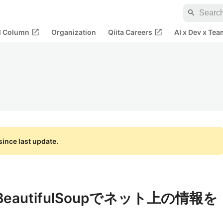
search
open_in_new
open_in_new
al Column
Organization
Qiita Careers
AI x Dev x Tea
ince last update.
b + BeautifulSoupでネット上の情報を