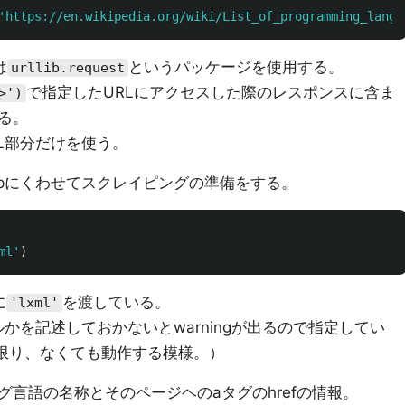
'
https://en.wikipedia.org/wiki/List_of_programming_langu
は
というパッケージを使用する。
urllib.request
で指定したURLにアクセスした際のレスポンスに含ま
>')
る。
L部分だけを使う。
lSoupにくわせてスクレイピングの準備をする。
ml
'
)
に
を渡している。
'lxml'
かを記述しておかないとwarningが出るので指定してい
見る限り、なくても動作する模様。）
言語の名称とそのページヘのaタグのhrefの情報。