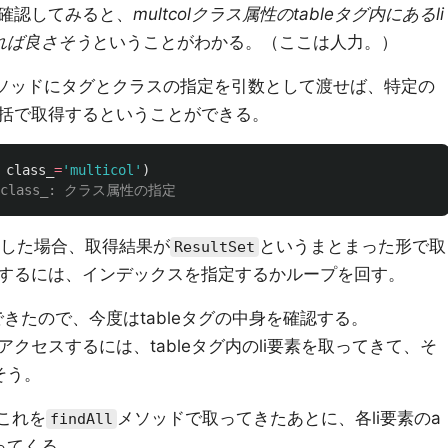
確認してみると、
multcolクラス属性のtableタグ内にあるli
れば良さそう
ということがわかる。（ここは人力。）
ソッドにタグとクラスの指定を引数として渡せば、特定の
括で取得するということができる。
class_
=
'
multicol
'
)
した場合、取得結果が
というまとまった形で取
ResultSet
するには、インデックスを指定するかループを回す。
できたので、今度はtableタグの中身を確認する。
クセスするには、tableタグ内のli要素を取ってきて、そ
そう。
でこれを
メソッドで取ってきたあとに、各li要素のa
findAll
ってくる。