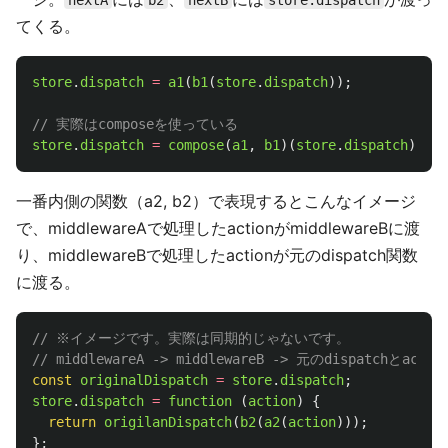
nextA
b2
nextB
store.dispatch
てくる。
store
.
dispatch
=
a1
(
b1
(
store
.
dispatch
));
// 実際はcomposeを使っている
store
.
dispatch
=
compose
(
a1
,
b1
)(
store
.
dispatch
);
一番内側の関数（a2, b2）で表現するとこんなイメージ
で、middlewareAで処理したactionがmiddlewareBに渡
り、middlewareBで処理したactionが元のdispatch関数
に渡る。
// ※イメージです。実際は同期的じゃないです。
// middlewareA -> middlewareB -> 元のdispatc
const
originalDispatch
=
store
.
dispatch
;
store
.
dispatch
=
function 
(
action
)
{
return
origilanDispatch
(
b2
(
a2
(
action
)));
};