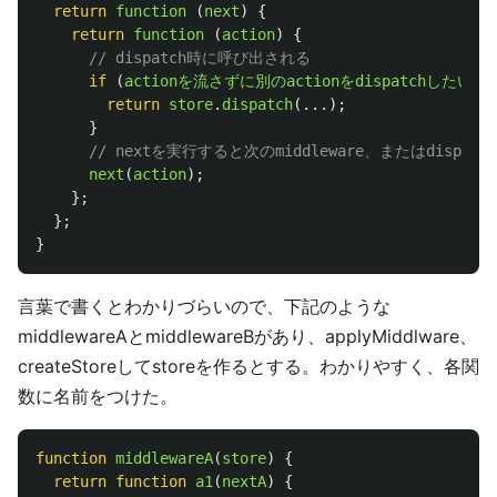
return
function 
(
next
)
{
return
function 
(
action
)
{
// dispatch時に呼び出される
if 
(
actionを流さずに別のactionをdispatchしたい場
return
store
.
dispatch
(...);
}
// nextを実行すると次のmiddleware、またはdispat
next
(
action
);
};
};
}
言葉で書くとわかりづらいので、下記のような
middlewareAとmiddlewareBがあり、applyMiddlware、
createStoreしてstoreを作るとする。わかりやすく、各関
数に名前をつけた。
function
middlewareA
(
store
)
{
return
function
a1
(
nextA
)
{