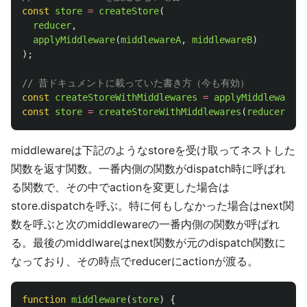
const
store
=
createStore
(
reducer
,
applyMiddleware
(
middlewareA
,
middlewareB
)
);
// 昔ドキュメントに載っていた書き方（今も有効）
const
createStoreWithMiddlewares
=
applyMiddleware
(
m
const
store
=
createStoreWithMiddlewares
(
reducer
,
in
middlewareは下記のようなstoreを受け取ってネストした
関数を返す関数。一番内側の関数がdispatch時に呼ばれ
る関数で、その中でactionを変更した場合は
store.dispatchを呼ぶ。特に何もしなかった場合はnext関
数を呼ぶと次のmiddlewareの一番内側の関数が呼ばれ
る。最後のmiddlwareはnext関数が元のdispatch関数に
なっており、その時点でreducerにactionが渡る。
function
middleware
(
store
)
{