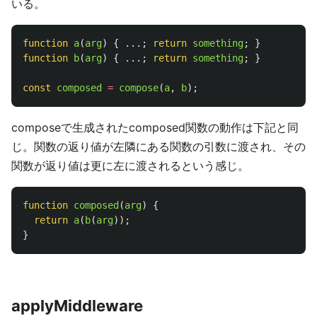
いる。
function
a
(
arg
)
{
...;
return
something
;
}
function
b
(
arg
)
{
...;
return
something
;
}
const
composed
=
compose
(
a
,
b
);
composeで生成されたcomposed関数の動作は下記と同
じ。関数の返り値が左隣にある関数の引数に渡され、その
関数が返り値は更に左に渡されるという感じ。
function
composed
(
arg
)
{
return
a
(
b
(
arg
));
}
applyMiddleware