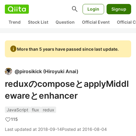
search
Login
Signup
Trend
Stock List
Question
Official Event
Official
info
More than 5 years have passed since last update.
@
pirosikick
(
Hiroyuki Anai
)
reduxのcomposeとapplyMiddl
ewareとenhancer
JavaScript
flux
redux
115
Last updated at
2018-09-14
Posted at
2016-08-04