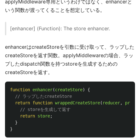
applyMiddleware専用というわけではなく、enhancerと
いう関数が渡ってくることを想定している。
[enhancer] (Function): The store enhancer.
enhancerはcreateStoreを引数に受け取って、ラップした
createStoreを返す関数。applyMiddlewareの場合、ラッ
プしたdispatch関数を持つstoreを生成するための
createStoreを返す。
function
enhancer
(
createStore
)
{
// ラップしたcreateStore
return
function
wrappedCreateStore
(
reducer
,
preloa
// storeを生成して返す
return
store
;
}
}