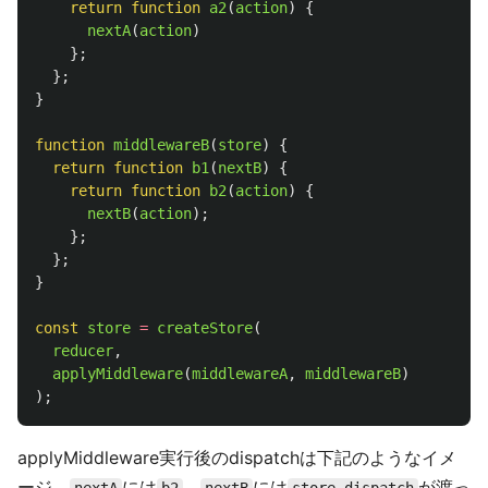
return
function
a2
(
action
)
{
nextA
(
action
)
};
};
}
function
middlewareB
(
store
)
{
return
function
b1
(
nextB
)
{
return
function
b2
(
action
)
{
nextB
(
action
);
};
};
}
const
store
=
createStore
(
reducer
,
applyMiddleware
(
middlewareA
,
middlewareB
)
);
applyMiddleware実行後のdispatchは下記のようなイメ
ージ。
には
、
には
が渡っ