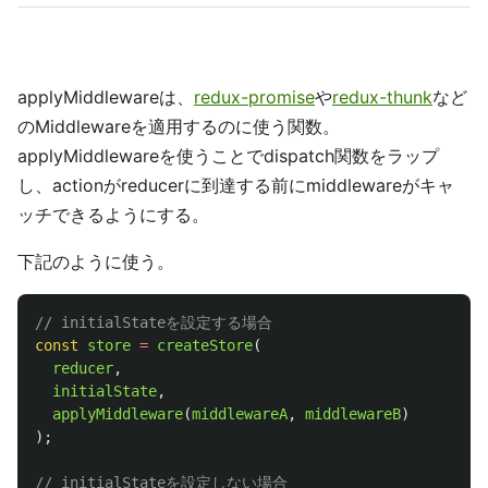
applyMiddlewareは、
redux-promise
や
redux-thunk
など
のMiddlewareを適用するのに使う関数。
applyMiddlewareを使うことでdispatch関数をラップ
し、actionがreducerに到達する前にmiddlewareがキャ
ッチできるようにする。
下記のように使う。
// initialStateを設定する場合
const
store
=
createStore
(
reducer
,
initialState
,
applyMiddleware
(
middlewareA
,
middlewareB
)
);
// initialStateを設定しない場合