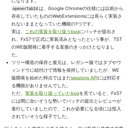
になります。
は、Google Chromeの仕様には以前から
openerTabId
存在していたもののWebExtensionsには長らく実装さ
れないままとなっていた機能の1つです。
実は、
これの実装を取り扱うbug
にパッチが提出さ
れ、Fx57で正式に実装済みとなったという事が、TST
のWE版開発に着手する直接のきっかけとなりまし
た。
ツリー構造の保存と復元は、レガシー版ではタブやウ
ィンドウに紐付けて情報を保持していましたが、WE
版開発を始めた時点ではまだ
sessions API
には対応す
る機能がありませんでした。
ただ、
実装を取り扱っていたbug
を見ていると、Fx57
には間に合いそうな勢いでパッチの提出とレビューが
進行していましたので、これが必要になる頃には投入
されていそうな様子でした。