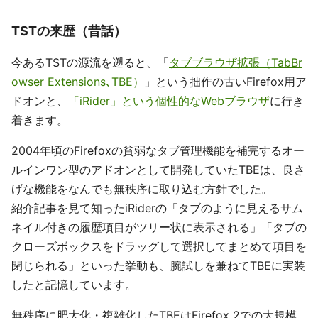
TSTの来歴（昔話）
今あるTSTの源流を遡ると、「
タブブラウザ拡張（TabBr
owser Extensions､TBE）
」という拙作の古いFirefox用ア
ドオンと、
「iRider」という個性的なWebブラウザ
に行き
着きます。
2004年頃のFirefoxの貧弱なタブ管理機能を補完するオー
ルインワン型のアドオンとして開発していたTBEは、良さ
げな機能をなんでも無秩序に取り込む方針でした。
紹介記事を見て知ったiRiderの「タブのように見えるサム
ネイル付きの履歴項目がツリー状に表示される」「タブの
クローズボックスをドラッグして選択してまとめて項目を
閉じられる」といった挙動も、腕試しを兼ねてTBEに実装
したと記憶しています。
無秩序に肥大化・複雑化したTBEはFirefox 2での大規模