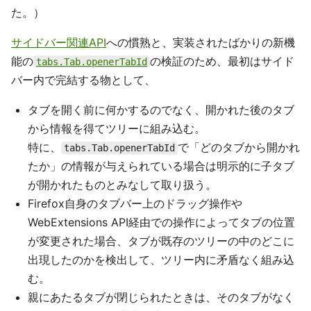
た。）
サイドバー関連API
への慣熟と、実装されたばかりの新機
能の
の検証のため、最初はサイド
tabs.Tab.openerTabId
バー内で完結する物として、
タブを開く前に何かするのでなく、開かれた後のタブ
から情報を得てツリーに組み込む。
特に、
で「どのタブから開かれ
tabs.Tab.openerTabId
たか」の情報が与えられている場合は明示的に子タブ
が開かれたものとみなして取り扱う。
Firefox自身のタブバー上のドラッグ操作や
WebExtensions API経由での操作によってタブの位置
が変更された場合、タブが既存のツリーの中のどこに
出現したのかを検出して、ツリー内に矛盾なく組み込
む。
親にあたるタブが閉じられたときは、そのタブがなく