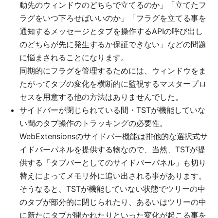
動先のウィンドウのどちらで立てるのか」「立てたフ
ラグをいつ下ろせばいいのか」「フラグを立てる事を
通知するメッセージとタブを操作するAPIの呼び出し
のどちらが先に発生するか保証できない」などの問題
に悩まされることになります。
同期的にフラグを管理するためには、ウィンドウをま
たがってタブの変化を横断的に監視するマスタープロ
セスを用意する他の方法はありませんでした。
サイドバーが閉じられている間・TSTが機能していな
い間のタブ操作のトラッキングの必要性。
WebExtensionsのサイドバー機能は排他的な選択式サ
イドバーパネルを提供する物なので、当然、TSTが提
供する「タブバーとしてのサイドバーパネル」も切り
替えによってメモリ外に追い出される事があります。
そうなると、TSTが機能していない状態でツリーの中
のタブが部分的に閉じられたり、あるいはツリーの中
に新たにタブが開かれたりといった変化が起こる事を