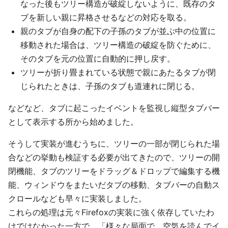
なった後もツリー構造が破綻しないように、既存のタ
ブを新しい親に昇格させるなどの対応を取る。
親のタブが自身の配下の子孫のタブが並ぶ中の位置に
移動された場合は、ツリー構造の破綻を防ぐために、
そのタブを元の位置に自動的に押し戻す。
ツリーが折り畳まれている状態で親にあたるタブが閉
じられたときは、子孫のタブも道連れに閉じる。
などなど、タブに起こったイベントを監視し縦型タブバー
として表示する所から始めました。
そうして実装が進むうちに、ツリーの一部が閉じられた場
合などの挙動も検証する必要が出てきたので、ツリーの開
閉機能、タブのツリーをドラッグ＆ドロップで編集する機
能、ウィンドウをまたいだタブの移動、タブバーの自動ス
クロールなども早々に実装しました。
これらの処理は元々Firefoxの実装に強く依存していたわ
けではなかった一方で、「様々な局面で、空気を読んでイ