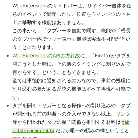
WebExtensionsのサイドバーは、サイドバー自体を任
意のイベントで開閉したり、位置をウィンドウの下や
上に移動する機能はありません。
この事から、「タブバーを自動で隠す」機能や「横長
のタブバー内でツリー表示」機能は実現不可能だとい
うことになります。
WebExtensionsのAPIの方針故に
、「Firefoxがタブを
開こうとした時に、その前のタイミングに割り込んで
何かをする」ということもできません。
全ては事後的に通知されるのみなので、事前の処理に
割り込む必要がある系統の機能はすべて再現不可能で
す。
タブを開くトリガーとなる操作への割り込みや、タブ
が開かれる前の判断への介入ができない以上、リンク
等から開かれたタブの親子関係を推測する材料は
tab
だけが唯一の頼みの綱ということ
s.Tab.openerTabId