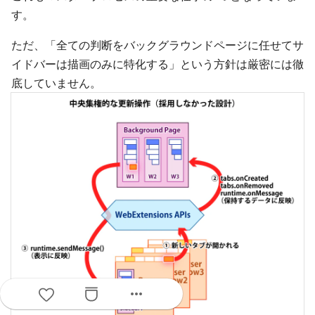
す。
ただ、「全ての判断をバックグラウンドページに任せてサ
イドバーは描画のみに特化する」という方針は厳密には徹
底していません。
more_horiz