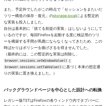
また、予定外でしたがこの時点で「セッションをまたいだ
ツリー構造の保存・復元」の
storage.local
による暫定的
な実装も投入しました。
自分は基本的に「捨てる前提の実装」はしないようにして
いるのですが、毎回Firefoxを起動する度に検証用のツリ
ーを構築する手間が馬鹿にならなくなってきたため、この
時ばかりはポリシーを曲げざるを得ませんでした。
（最終的には、この暫定的な実装は削除し、
と
browser.sessions.setWindowValue()
に基づく本来の想定通
browser.sessions.setTabValue()
りの実装に置き換えました。）
バックグラウンドページを中心とした設計への転換
レガシー版TSTはFirefoxの各ウィンドウ内でタブバーに