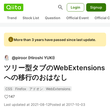
search
Login
Signup
Trend
Stock List
Question
Official Event
Official
info
More than 3 years have passed since last update.
@
piroor
(
Hiroshi YUKI
)
ツリー型タブのWebExtensions
への移行のおはなし
CSS
Firefox
アドオン
WebExtensions
147
Last updated at
2021-08-12
Posted at
2017-10-03