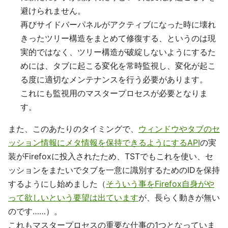
避けられません。
再びサイドバーパネルがアクティブになった時に壊れ
きったツリー構造をまとめて修復する、というのは現
実的ではなく、ツリー構造が破綻しないようにするた
めには、タブに起こる変化を常時監視し、変化が起こ
る度に適切なメンテナンスを行う必要があります。
これにも監視用のマスタープロセスが必要となりま
す。
また、このあたりのタイミングで、
ウィンドウやタブのセ
ッション情報にメタ情報を保持できるようにするAPI
の実
装がFirefoxに投入されたため、TSTでもこれを使い、セ
ッションをまたいでタブを一意に識別するためのIDを保持
するようにし始めました（
そういう事をFirefox自身がや
って欲しいという要望は出ています
が、長らく動きが無い
のです……）。
これもマスタープロセスの重要な仕事の1つとなっていま