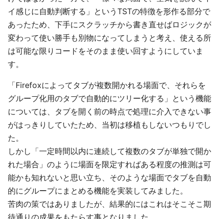
イ感じに自動判断する」というTSTの特徴を形作る部分で
あったため、下手にスクラッチから書き直せばロジックが
変わって使い勝手も別物になってしまうと考え、使える所
は可能な限りコードをそのまま使い回すようにしていま
す。
「Firefoxによってタブが複数開かれる場面で、それらを
グループ化用のタブで自動的にツリー化する」という機能
については、タブを開く前の時点で処理に介入できない事
がはっきりしていたため、当初は移植もしないつもりでし
た。
しかし「一定時間以内に連続して複数のタブが単独で開か
れた場合」のように場面を限定すればある程度の推測は可
能かも知れないと思い立ち、そのような場面でタブを自動
的にグループにまとめる機能を実装してみました。
苦肉の策ではありましたが、結果的にはこれはそこそこ期
待通りの成果をもたらす事となりました。