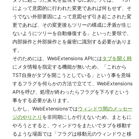
によって意図的に行われた変更であれば何もせず、そ
うでない外部要因によって意図せず引き起こされた変
更であれば、その変更後もツリーの構成に矛盾が生じ
ないようにツリーを自動修復する」といった要領で、
内部操作と外部操作とを厳密に識別する必要がありま
す。
そのためには、WebExtensions APIには
タブを開く時
にメタ情報を指定する機能が無いため、「これから
TST自身がタブを開こうとしている」という事を意味
するフラグを何らかの方法で立てて、WebExtensions
APIを呼び、処理が終わったらフラグを下ろすという
事をする必要があります。
しかし、WebExtensionsでは
ウィンドウ間のメッセー
ジのやりとり
を非同期にしか行えないため、まともに
やろうとすると、ウィンドウをまたいでタブを移動す
るような場面では「フラグは移動元のウィンドウと移