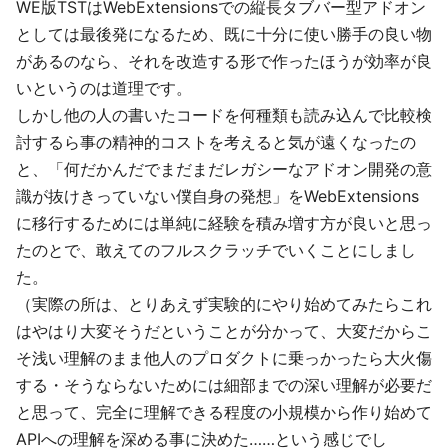
WE版TSTはWebExtensionsでの縦長タブバー型アドオン
としては最後発になるため、既に十分に使い勝手の良い物
があるのなら、それを改造する形で作ったほうが効率が良
いというのは道理です。
しかし他の人の書いたコードを何種類も読み込んで比較検
討するら事の精神的コストを考えると気が遠くなったの
と、「何だかんだでまだまだレガシーなアドオン開発の意
識が抜けきっていない僕自身の発想」をWebExtensions
に移行するためには単純に経験を積み増す方が良いと思っ
たのとで、敢えてのフルスクラッチでいくことにしまし
た。
（実際の所は、とりあえず実験的にやり始めてみたらこれ
はやはり大変そうだということが分かって、大変だからこ
そ浅い理解のまま他人のプロダクトに乗っかったら大火傷
する・そうならないためには細部までの深い理解が必要だ
と思って、完全に理解できる程度の小規模から作り始めて
APIへの理解を深める事に決めた……という感じでし