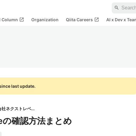
search
open_in_new
open_in_new
al Column
Organization
Qiita Careers
AI x Dev x Tea
ince last update.
株式会社ネクストレベル
ieの確認方法まとめ