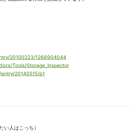
/entry/20100223/1266904044
a/docs/Tools/Storage_Inspector
p/entry/20140515/p1
たい人はこっち）