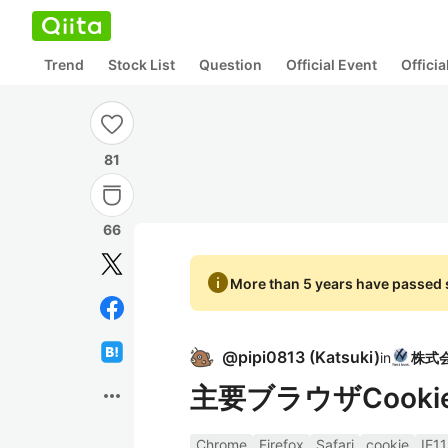
Trend
Stock List
Question
Official Event
Offici
81
66
info
More than 5 years have passed s
@
pipi0813
(
Katsuki
)
in
主要ブラウザCook
more_horiz
Chrome
Firefox
Safari
cookie
IE11