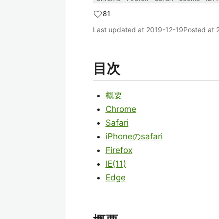
81
Last updated at
2019-12-19
Posted at
目次
概要
Chrome
Safari
iPhoneのsafari
Firefox
IE(11)
Edge