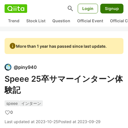
search
Login
Signup
Trend
Stock List
Question
Official Event
Official
info
More than 1 year has passed since last update.
@
piny940
Speee 25卒サマーインターン体
験記
speee
インターン
0
Last updated at
2023-10-25
Posted at
2023-09-29