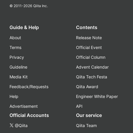
© 2011-
2026
Qiita Inc.
Guide & Help
Contents
About
Release Note
Terms
Official Event
Privacy
Official Column
Guideline
Advent Calendar
Media Kit
Qiita Tech Festa
Feedback/Requests
Qiita Award
Help
Engineer White Paper
Advertisement
API
Official Accounts
Our service
@Qiita
Qiita Team