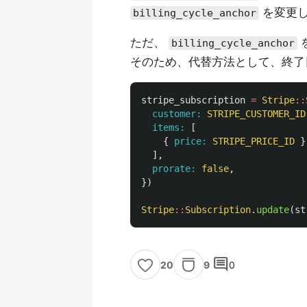
を変更
billing_cycle_anchor
ただ、
billing_cycle_anchor
そのため、代替方法として、終了
stripe_subscription
=
Stripe
::
customer: 
STRIPE_CUSTOMER_ID
items: 
[
{
price: 
STRIPE_PRICE_ID
}
],
prorate: 
false
,
})
Stripe
::
Subscription
.
update
(
st
comment
9
0
20