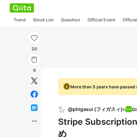
Trend
Stock List
Question
Official Event
Offici
20
9
info
More than 5 years have passed s
@
phigasui
(
フィガスィ
)
in
Stripe Subscr
more_horiz
め