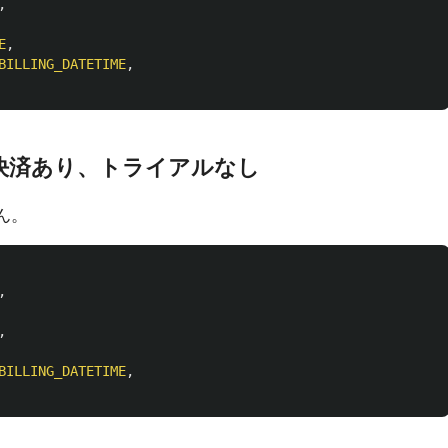
,
E
,
BILLING_DATETIME
,
決済あり、トライアルなし
ん。
,
,
BILLING_DATETIME
,