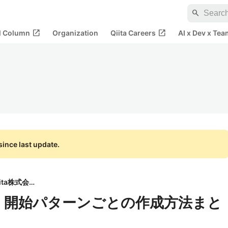
search
open_in_new
open_in_new
al Column
Organization
Qiita Careers
AI x Dev x Tea
ince last update.
Qiita株式会社
iption 開始パターンごとの作成方法まと