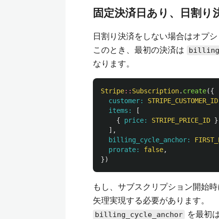
固定決済日あり、日割り
日割り決済をしない場合はオプ
このとき、最初の決済は
billin
なります。
Stripe
::
Subscription
.
create
({
customer: 
STRIPE_CUSTOMER_ID
items: 
[
{
price: 
STRIPE_PRICE_ID
}
],
billing_cycle_anchor: 
FIRST_
prorate: 
false
,
})
もし、サブスクリプション開始時
矢理実現する必要があります。
を最初は指
billing_cycle_anchor