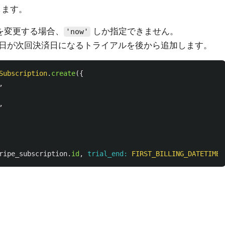
します。
を変更する場合、
しか指定できません。
'now'
日が次回決済日になるトライアルを後から追加します。
Subscription
.
create
({
,
,
ripe_subscription
.
id
,
trial_end: 
FIRST_BILLING_DATETIME
,