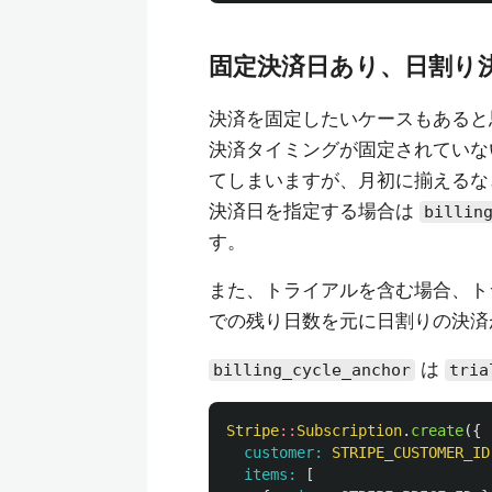
固定決済日あり、日割り
決済を固定したいケースもあると
決済タイミングが固定されていな
てしまいますが、月初に揃えるな
決済日を指定する場合は
billin
す。
また、トライアルを含む場合、ト
での残り日数を元に日割りの決済
は
billing_cycle_anchor
tria
Stripe
::
Subscription
.
create
({
customer: 
STRIPE_CUSTOMER_ID
items: 
[