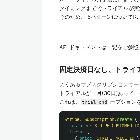
タイミングまででトライアルが実
そのため、 5パターンについてR
API ドキュメントは上記をご参
固定決済日なし、トライ
よくあるサブスクリプションサー
トライアルが一月(30日)あっ
これは、
オプション
trial_end
Stripe
::
Subscription
.
create
({
customer: 
STRIPE_CUSTOMER_ID
items: 
[
{
price: 
STRIPE_PRICE_ID
}