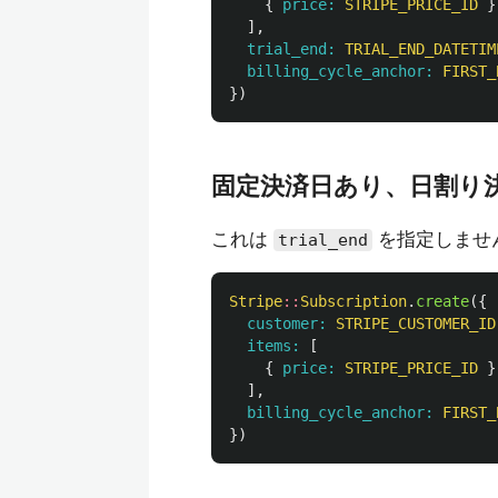
{
price: 
STRIPE_PRICE_ID
}
],
trial_end: 
TRIAL_END_DATETIM
billing_cycle_anchor: 
FIRST_
})
固定決済日あり、日割り
これは
を指定しませ
trial_end
Stripe
::
Subscription
.
create
({
customer: 
STRIPE_CUSTOMER_ID
items: 
[
{
price: 
STRIPE_PRICE_ID
}
],
billing_cycle_anchor: 
FIRST_
})