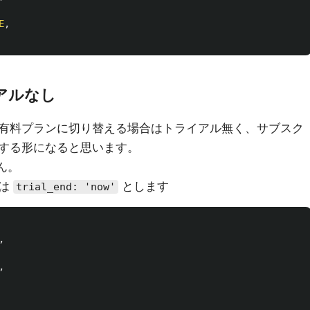
E
,
アルなし
有料プランに切り替える場合はトライアル無く、サブスク
する形になると思います。
ん。
合は
とします
trial_end: 'now'
,
,