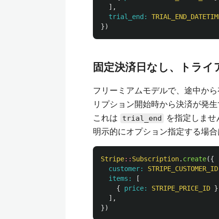
],
trial_end: 
TRIAL_END_DATETIM
})
固定決済日なし、トライ
フリーミアムモデルで、途中から
リプション開始時から決済が発生
これは
を指定しませ
trial_end
明示的にオプション指定する場
Stripe
::
Subscription
.
create
({
customer: 
STRIPE_CUSTOMER_ID
items: 
[
{
price: 
STRIPE_PRICE_ID
}
],
})