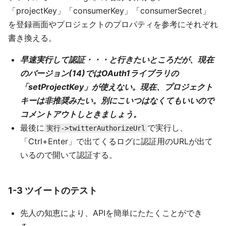
「projectKey」「consumerKey」「consumerSecret」
を登録画面やプロジェクトのプロパティを参考にそれぞれ
書き換える。
早速実行して認証・・・と行きたいところだが、現在
のバージョン(14)ではOAuth1ライブラリの
「setProjectKey」が使えない。現在、プロジェクト
キーは非推奨みたい。別にこいつはなくてもいいので
コメントアウトしときましょう。
最後に
で実行し、
実行->twitterAuthorizeUrl
「Ctrl+Enter」で出てくるログに認証用のURLが出て
いるので開いて認証する。
1-3 ツイートのテスト
先人の知恵により、APIを簡単にたたくことができ