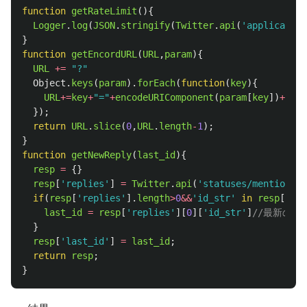
function
getRateLimit
(){
Logger
.
log
(
JSON
.
stringify
(
Twitter
.
api
(
'
application
}
function
getEncordURL
(
URL
,
param
){
URL
+=
"
?
"
Object
.
keys
(
param
).
forEach
(
function
(
key
){
URL
+=
key
+
"
=
"
+
encodeURIComponent
(
param
[
key
])
+
"
&
"
;
});
return
URL
.
slice
(
0
,
URL
.
length
-
1
);
}
function
getNewReply
(
last_id
){
resp
=
{}
resp
[
'
replies
'
]
=
Twitter
.
api
(
'
statuses/mentions_t
if
(
resp
[
'
replies
'
].
length
>
0
&&
'
id_str
'
in
resp
[
'
rep
last_id
=
resp
[
'
replies
'
][
0
][
'
id_str
'
]
//最新のI
}
resp
[
'
last_id
'
]
=
last_id
;
return
resp
;
}