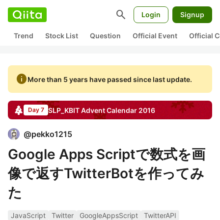
search
Login
Signup
Trend
Stock List
Question
Official Event
Official
info
More than 5 years have passed since last update.
SLP_KBIT
Advent Calendar
2016
Day 7
@
pekko1215
Google Apps Scriptで数式を画
像で返すTwitterBotを作ってみ
た
JavaScript
Twitter
GoogleAppsScript
TwitterAPI