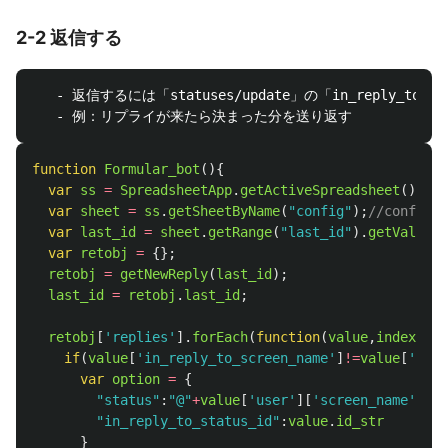
2-2 返信する
   - 返信するには「statuses/update」の「in_reply_t
function
Formular_bot
(){
var
ss
=
SpreadsheetApp
.
getActiveSpreadsheet
();
var
sheet
=
ss
.
getSheetByName
(
"
config
"
);
//conf
var
last_id
=
sheet
.
getRange
(
"
last_id
"
).
getValue
()
var
retobj
=
{};
retobj
=
getNewReply
(
last_id
);
last_id
=
retobj
.
last_id
;
retobj
[
'
replies
'
].
forEach
(
function
(
value
,
index
,
arr
if
(
value
[
'
in_reply_to_screen_name
'
]
!=
value
[
'
user
var
option
=
{
"
status
"
:
"
@
"
+
value
[
'
user
'
][
'
screen_name
'
]
+
"
"
in_reply_to_status_id
"
:
value
.
id_str
}