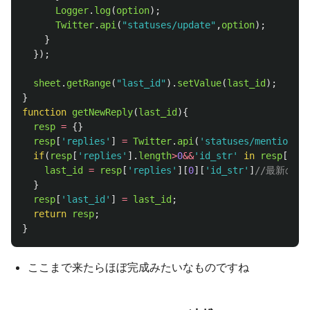
Logger
.
log
(
option
);
Twitter
.
api
(
"
statuses/update
"
,
option
);
}
});
sheet
.
getRange
(
"
last_id
"
).
setValue
(
last_id
);
}
function
getNewReply
(
last_id
){
resp
=
{}
resp
[
'
replies
'
]
=
Twitter
.
api
(
'
statuses/mentions_t
if
(
resp
[
'
replies
'
].
length
>
0
&&
'
id_str
'
in
resp
[
'
rep
last_id
=
resp
[
'
replies
'
][
0
][
'
id_str
'
]
//最新のI
}
resp
[
'
last_id
'
]
=
last_id
;
return
resp
;
}
ここまで来たらほぼ完成みたいなものですね