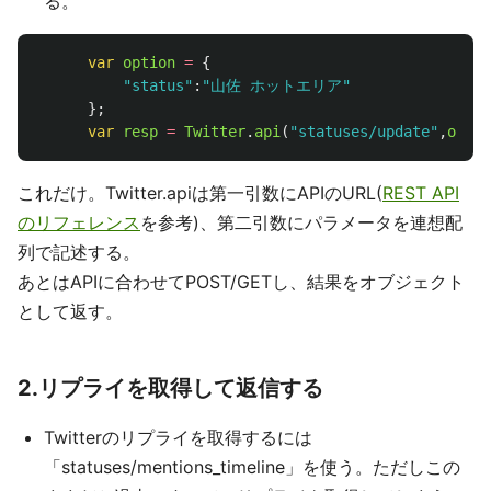
る。
var
option
=
{
"
status
"
:
"
山佐 ホットエリア
"
};
var
resp
=
Twitter
.
api
(
"
statuses/update
"
,
optio
これだけ。Twitter.apiは第一引数にAPIのURL(
REST API
のリフェレンス
を参考)、第二引数にパラメータを連想配
列で記述する。
あとはAPIに合わせてPOST/GETし、結果をオブジェクト
として返す。
2.リプライを取得して返信する
Twitterのリプライを取得するには
「statuses/mentions_timeline」を使う。ただしこの