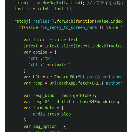
retobj
=
getNewReply
(
last_id
);
//リプライを取得する
last_id
=
retobj
.
last_id
;
retobj
[
'
replies
'
].
forEach
(
function
(
value
,
index
,
arr
if
(
value
[
'
in_reply_to_screen_name
'
]
!=
value
[
'
user
var
intext
=
value
.
text
;
intext
=
intext
.
slice
(
intext
.
indexOf
(
value
.
in_
var
option
=
{
'
cht
'
:
'
tx
'
,
'
chl
'
:
''
+
intext
+
''
};
var
URL
=
getEncordURL
(
"
https://chart.googleap
var
resp
=
UrlFetchApp
.
fetch
(
URL
,{
'
method
'
:
'
ge
var
resp_blob
=
resp
.
getBlob
();
var
resp_64
=
Utilities
.
base64Encode
(
resp_blob
var
form_data
=
{
'
media
'
:
resp_blob
}
var
img_option
=
{