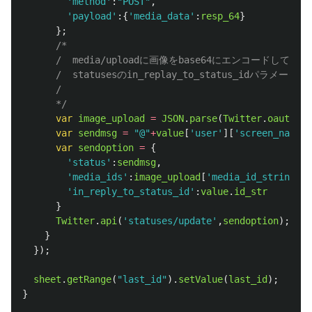
'
method
'
:
"
POST
"
,
'
payload
'
:{
'
media_data
'
:
resp_64
}
};
/*

      /  media/uploadに画像をbase64にエンコードしてPOST
      /  statusesのin_replay_to_status_idパラメー
      /

      */
var
image_upload
=
JSON
.
parse
(
Twitter
.
oauth
.
se
var
sendmsg
=
"
@
"
+
value
[
'
user
'
][
'
screen_name
'
]
var
sendoption
=
{
'
status
'
:
sendmsg
,
'
media_ids
'
:
image_upload
[
'
media_id_string
'
],
'
in_reply_to_status_id
'
:
value
.
id_str
}
Twitter
.
api
(
'
statuses/update
'
,
sendoption
);
}
});
sheet
.
getRange
(
"
last_id
"
).
setValue
(
last_id
);
}