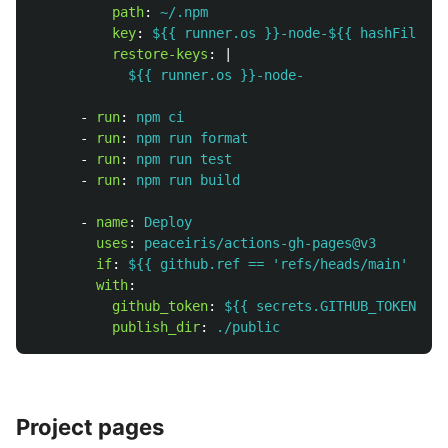
path
:
~/.npm
key
:
${{ runner.os }}-node-${{ hashFiles('
restore-keys
:
|
${{ runner.os }}-node-
-
run
:
npm ci
-
run
:
npm run format
-
run
:
npm run test
-
run
:
npm run build
-
name
:
Deploy
uses
:
peaceiris/actions-gh-pages@v3
if
:
${{ github.ref == 'refs/heads/main' }}
with
:
github_token
:
${{ secrets.GITHUB_TOKEN }}
publish_dir
:
./public
Project pages