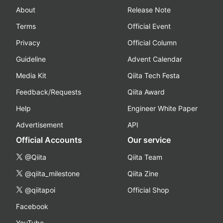
About
Release Note
Terms
Official Event
Privacy
Official Column
Guideline
Advent Calendar
Media Kit
Qiita Tech Festa
Feedback/Requests
Qiita Award
Help
Engineer White Paper
Advertisement
API
Official Accounts
Our service
@Qiita
Qiita Team
@qiita_milestone
Qiita Zine
@qiitapoi
Official Shop
Facebook
YouTube