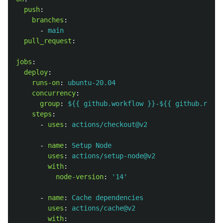
push
:
branches
:
-
main
pull_request
:
jobs
:
deploy
:
runs-on
:
ubuntu-20.04
concurrency
:
group
:
${{ github.workflow }}-${{ github.ref }
steps
:
-
uses
:
actions/checkout@v2
-
name
:
Setup Node
uses
:
actions/setup-node@v2
with
:
node-version
:
'
14'
-
name
:
Cache dependencies
uses
:
actions/cache@v2
with
: