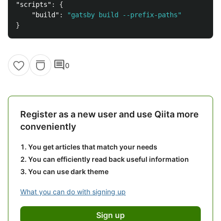
"scripts"
:
{
"build"
:
"gatsby build --prefix-paths"
}
comment
0
Register as a new user and use Qiita more
conveniently
You get articles that match your needs
You can efficiently read back useful information
You can use dark theme
What you can do with signing up
Sign up