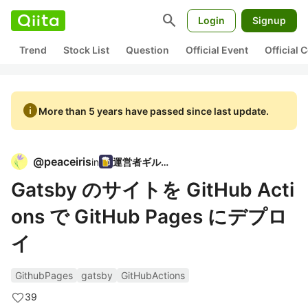
search
Login
Signup
Trend
Stock List
Question
Official Event
Official
info
More than 5 years have passed since last update.
@
peaceiris
in
運営者ギルド
Gatsby のサイトを GitHub Acti
ons で GitHub Pages にデプロ
イ
GithubPages
gatsby
GitHubActions
39