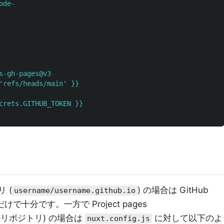
ode-
s-gh-pages@v3
'refs/heads/main' }}
crets.GITHUB_TOKEN }}
リ (
) の場合は GitHub
username/username.github.io
するだけで十分です。一方で Project pages
リポジトリ) の場合は
に対して以下のよ
nuxt.config.js