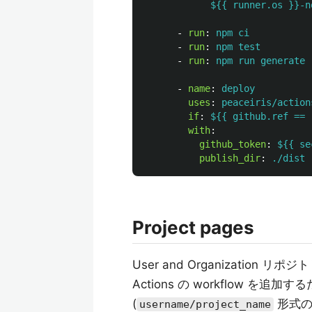
${{ runner.os }}-n
-
run
:
npm ci
-
run
:
npm test
-
run
:
npm run generate
-
name
:
deploy
uses
:
peaceiris/action
if
:
${{ github.ref == 
with
:
github_token
:
${{ se
publish_dir
:
./dist
Project pages
User and Organization リポジト
Actions の workflow を追加
(
形式の
username/project_name