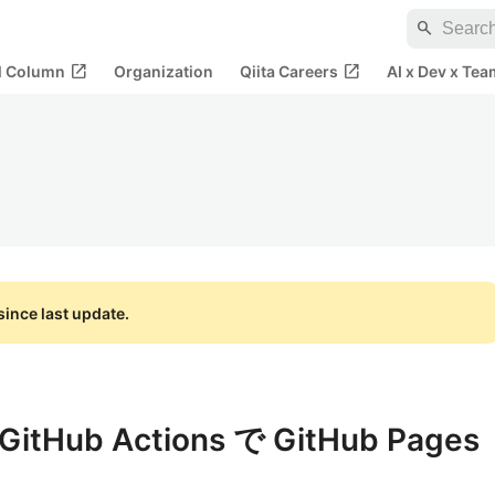
search
open_in_new
open_in_new
al Column
Organization
Qiita Careers
AI x Dev x Tea
ince last update.
tHub Actions で GitHub Pages