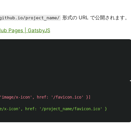
形式の URL で公開されます。
github.io/project_name/
Hub Pages | GatsbyJS
e/x-icon', href: '/project_name/favicon.ico' }
