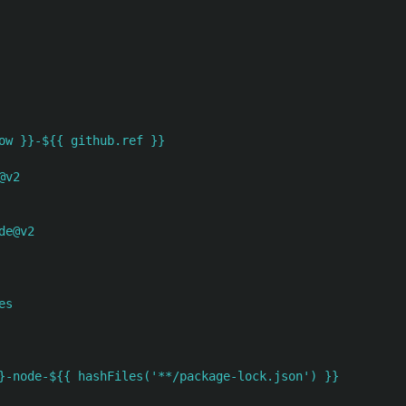
ow }}-${{ github.ref }}
@v2
de@v2
es
}-node-${{ hashFiles('**/package-lock.json') }}