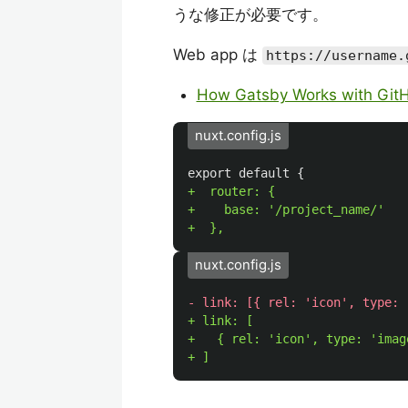
うな修正が必要です。
Web app は
https://username.
How Gatsby Works with Git
nuxt.config.js
+  router: {

+    base: '/project_name/'

nuxt.config.js
+ link: [

+   { rel: 'icon', type: 'imag