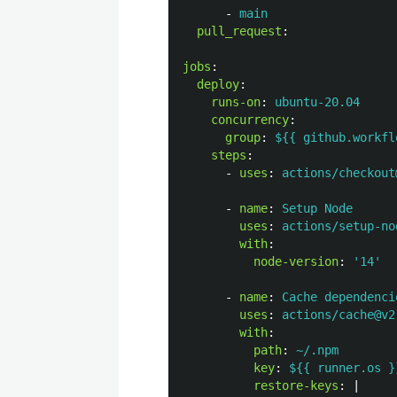
-
main
pull_request
:
jobs
:
deploy
:
runs-on
:
ubuntu-20.04
concurrency
:
group
:
${{ github.workfl
steps
:
-
uses
:
actions/checkout
-
name
:
Setup Node
uses
:
actions/setup-no
with
:
node-version
:
'
14'
-
name
:
Cache dependenci
uses
:
actions/cache@v2
with
:
path
:
~/.npm
key
:
${{ runner.os }
restore-keys
:
|