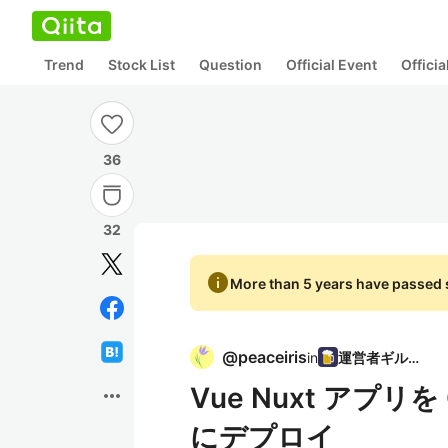
Trend
Stock List
Question
Official Event
Offici
36
32
info
More than 5 years have passed s
@
peaceiris
in
運営者ギルド
Vue Nuxt アプリを Gi
more_horiz
にデプロイ