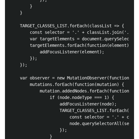
        }

    }

    TARGET_CLASSES_LIST.forEach(classList => {

        const selector = '.' + classList.join('.');

        var targetElements = document.querySelectorA
        targetElements.forEach(function(element) {

            addFocusListener(element);

        });

    });

    var observer = new MutationObserver(function(mut
        mutations.forEach(function(mutation) {

            mutation.addedNodes.forEach(function(nod
                if (node.nodeType === 1) {

                    addFocusListener(node);

                    TARGET_CLASSES_LIST.forEach(clas
                        const selector = '.' + class
                        node.querySelectorAll(select
                    });

                }
