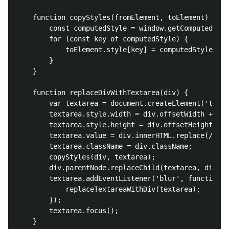
    function copyStyles(fromElement, toElement) {

        const computedStyle = window.getComputedStyl
        for (const key of computedStyle) {

            toElement.style[key] = computedStyle.get
        }

    }

    function replaceDivWithTextarea(div) {

        var textarea = document.createElement('texta
        textarea.style.width = div.offsetWidth + 'px
        textarea.style.height = div.offsetHeight + '
        textarea.value = div.innerHTML.replace(/<br>
        textarea.className = div.className;

        copyStyles(div, textarea);

        div.parentNode.replaceChild(textarea, div);

        textarea.addEventListener('blur', function()
            replaceTextareaWithDiv(textarea);

        });

        textarea.focus();

    }
