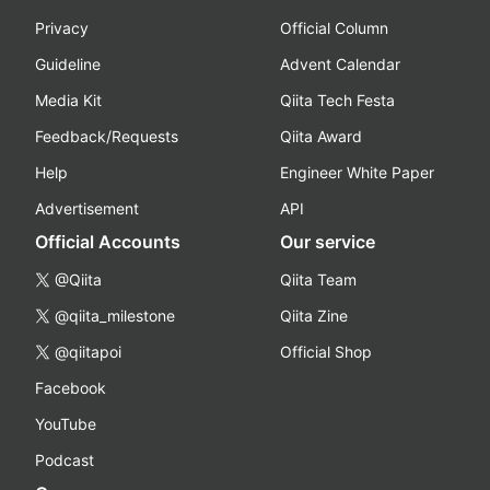
Privacy
Official Column
Guideline
Advent Calendar
Media Kit
Qiita Tech Festa
Feedback/Requests
Qiita Award
Help
Engineer White Paper
Advertisement
API
Official Accounts
Our service
@Qiita
Qiita Team
@qiita_milestone
Qiita Zine
@qiitapoi
Official Shop
Facebook
YouTube
Podcast