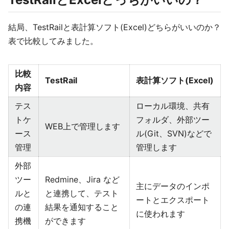
結局、TestRailと表計算ソフト(Excel)どちらがいいのか？
表で比較してみました。
比較
TestRail
表計算ソフト(Excel)
内容
テス
ローカル環境、共有
トケ
フォルダ、外部ツー
WEB上で管理します
ース
ル(Git、SVN)などで
管理
管理します
外部
ツー
Redmine、Jira など
主にデータのインポ
ルと
と連携して、テスト
ートとエクスポート
の連
結果を通知すること
に使われます
携機
ができます