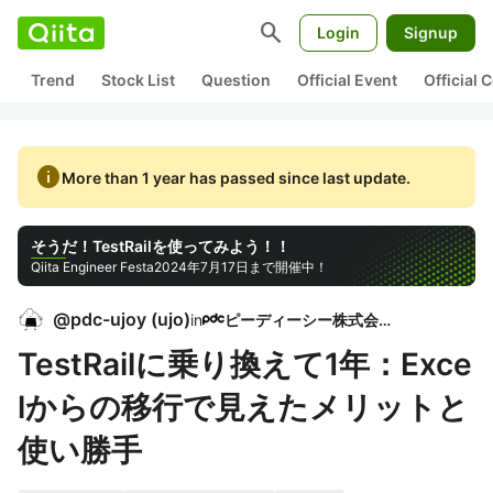
search
Login
Signup
Trend
Stock List
Question
Official Event
Official
info
More than 1 year has passed since last update.
そうだ！TestRailを使ってみよう！！
Qiita Engineer Festa
2024年7月17日まで開催中！
@
pdc-ujoy
(
ujo
)
in
ピーディーシー株式会社
TestRailに乗り換えて1年：Exce
lからの移行で見えたメリットと
使い勝手