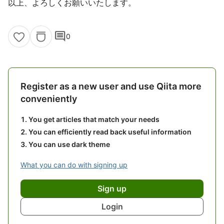
以上、よろしくお願いいたします。
comment
0
Register as a new user and use Qiita more
conveniently
You get articles that match your needs
You can efficiently read back useful information
You can use dark theme
What you can do with signing up
Sign up
Login