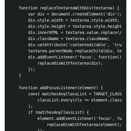
    function replaceTextareaWithDiv(textarea) {

        var div = document.createElement('div');

        div.style.width = textarea.style.width;

        div.style.height = textarea.style.height;

        div.innerHTML = textarea.value.replace(/\n/g
        div.className = textarea.className;

        div.setAttribute('contenteditable', 'true');

        textarea.parentNode.replaceChild(div, textar
        div.addEventListener('focus', function() {

            replaceDivWithTextarea(div);

        });

    }

    function addFocusListener(element) {

        const matchesAnyClassList = TARGET_CLASSES_L
            classList.every(cls => element.classList
        );

        if (matchesAnyClassList) {

            element.addEventListener('focus', functi
                replaceDivWithTextarea(element);

            });
