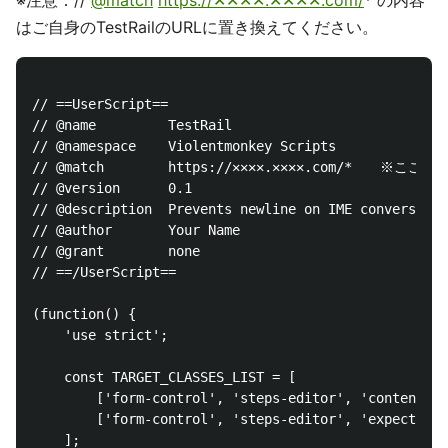
はご自身のTestRailのURLに置き換えてください。
// ==UserScript==

// @name         TestRail

// @namespace    Violentmonkey Scripts

// @match        https://✕✕✕✕.✕✕✕✕.com/*　　
// @version      0.1

// @description  Prevents newline on IME conversion

// @author       Your Name

// @grant        none

// ==/UserScript==

(function() {

    'use strict';

    const TARGET_CLASSES_LIST = [

        ['form-control', 'steps-editor', 'content', 
        ['form-control', 'steps-editor', 'expected',
    ];
