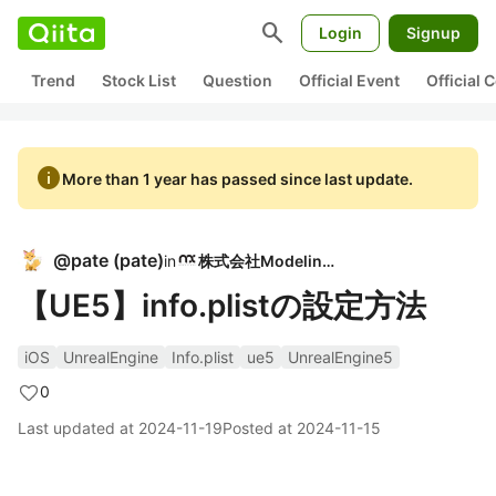
search
Login
Signup
Trend
Stock List
Question
Official Event
Official
info
More than 1 year has passed since last update.
@
pate
(
pate
)
in
株式会社ModelingX
【UE5】info.plistの設定方法
iOS
UnrealEngine
Info.plist
ue5
UnrealEngine5
0
Last updated at
2024-11-19
Posted at
2024-11-15