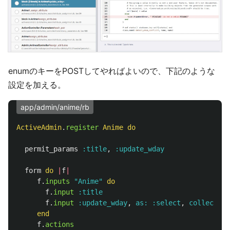
enumのキーをPOSTしてやればよいので、下記のような
設定を加える。
app/admin/anime/rb
ActiveAdmin
.
register
Anime
do
permit_params
:title
,
:update_wday
form
do
|
f
|
f
.
inputs
"Anime"
do
f
.
input
:title
f
.
input
:update_wday
,
as: :select
,
collection
end
f
.
actions