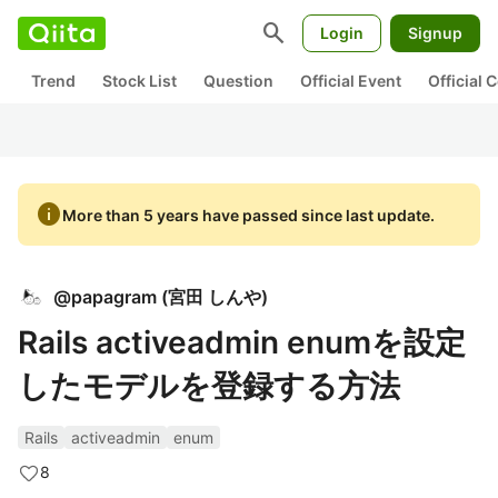
search
Login
Signup
Trend
Stock List
Question
Official Event
Official
info
More than 5 years have passed since last update.
@
papagram
(
宮田 しんや
)
Rails activeadmin enumを設定
したモデルを登録する方法
Rails
activeadmin
enum
8