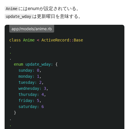
にはenumが設定されている。
Anime
は更新曜日を意味する。
update_wday
app/models/anime.rb
class
Anime
<
ActiveRecord
::
Base
.
.
.
enum
update_wday: 
{
sunday: 
0
,
monday: 
1
,
tuesday: 
2
,
wednesday: 
3
,
thursday: 
4
,
friday: 
5
,
saturday: 
6
}
.
.