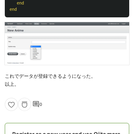
end
end
これでデータが登録できるようになった。
以上。
comment
0