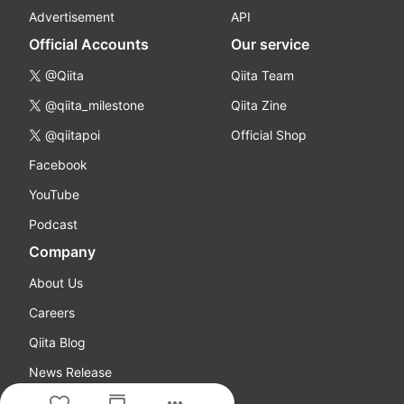
Advertisement
API
Official Accounts
Our service
@Qiita
Qiita Team
@qiita_milestone
Qiita Zine
@qiitapoi
Official Shop
Facebook
YouTube
Podcast
Company
About Us
Careers
Qiita Blog
News Release
more_horiz