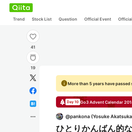
Trend
Stock List
Question
Official Event
Offici
41
19
info
More than 5 years have passed s
Go3
Advent Calendar
201
Day 10
more_horiz
@
pankona
(
Yosuke Akatsuka
ひとりかんばん的な T