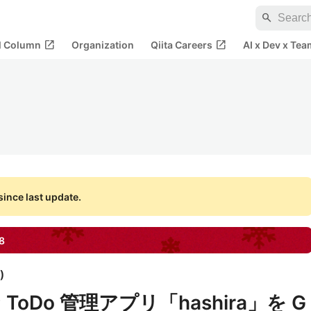
search
open_in_new
open_in_new
al Column
Organization
Qiita Careers
AI x Dev x Tea
ince last update.
8
)
oDo 管理アプリ「hashira」を G