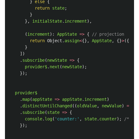
}
else
{
return
state
;
}
},
initialState
.
increment
),
(
increment
):
AppState
=>
{
// projection
return
Object
.
assign
<
{},
AppState
,
{}
>
({},
i
}
])
.
subscribe
(
newState
=>
{
provider$
.
next
(
newState
);
});
provider$
.
map
(
appState
=>
appState
.
increment
)
.
distinctUntilChanged
((
oldValue
,
newValue
)
=>
lo
.
subscribe
(
state
=>
{
console
.
log
(
'
counter:
'
,
state
.
counter
);
/* (Fi
});