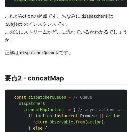
これがActionの起点です。ちなみに
は
dispatcher$
のインスタンスです。
Subject
この次にストリームがどこに流れているかわかるでしょう
か。
正解は
です。
dispatcherQueue$
要点2 - concatMap
const
dispatcherQueue$
=
// Queue
dispatcher$
.
concatMap
(
action
=>
{
// async actions are re
if 
(
action
instanceof
Promise
||
action
inst
return
Observable
.
from
(
action
);
}
else
{