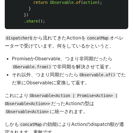
return
Observable
.
of
(
action
);
}
})
.
share
();
から流れてきたActionを
オペレ
dispatcher$
concatMap
ーターで受けています。何をしているかというと、
PromiseかObservable、つまり非同期だったら
で非同期を解決させて返す。
Obervable.from()
それ以外、つまり同期だったら
でた
Observable.of()
だ単にObservableに変換して返す。
これにより
Observable<Action | Promise<Action> |
だったActionの型は
Observable<Action>>
に統一されます。
Observable<Action>
しかも
の効能によりActionのdispatch順が遵
concatMap
守されます。素敵です。