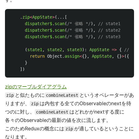
.
zip
<
AppState
>
(...[
dispatcher$
.
scan
(
/* 省略 */
),
// state1
dispatcher$
.
scan
(
/* 省略 */
),
// state2
dispatcher$
.
scan
(
/* 省略 */
),
// state3
(
state1
,
state2
,
state3
):
AppState
=>
{
// pro
return
Object
.
assign
<
{},
AppState
,
{}
>
({},
i
}
])
zipのマーブルダイアグラム
と似たものに
というオペレーターがあ
zip
combineLatest
りますが、
は内包する全てのObservableのnextを待
zip
つのに対し、
はどれかがnextする度に
combineLatest
各々のObservableの最新の値を次に流します。
このためReduxの概念には
が適しているということに
zip
なります。