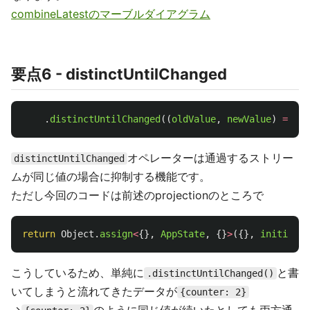
combineLatestのマーブルダイアグラム
要点6 - distinctUntilChanged
.
distinctUntilChanged
((
oldValue
,
newValue
)
=>
lo
オペレーターは通過するストリー
distinctUntilChanged
ムが同じ値の場合に抑制する機能です。
ただし今回のコードは前述のprojectionのところで
return
Object
.
assign
<
{},
AppState
,
{}
>
({},
initialSt
こうしているため、単純に
と書
.distinctUntilChanged()
いてしまうと流れてきたデータが
{counter: 2}