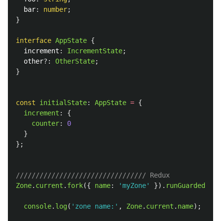
bar
:
number
;
}
interface
AppState
{
increment
:
IncrementState
;
other
?:
OtherState
;
}
const
initialState
:
AppState
=
{
increment
:
{
counter
:
0
}
};
///////////////////////////////// Redux
Zone
.
current
.
fork
({
name
:
'
myZone
'
}).
runGuarded
(()
console
.
log
(
'
zone name:
'
,
Zone
.
current
.
name
);
/* O