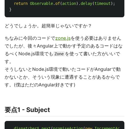
return
Observable
.
of
(
action
).
delay
(
timeout
);
}
どうでしょうか。超簡単じゃないですか？
ちなみに今回のコードで
zone.js
を使う必要はありません
でしたが、後々Angular上で動かす予定のあるコードはな
るべくNode.js環境でも
を使って書いた方がいいで
Zone
す。
そうしないとNode.js環境で動いたコードがAngularで動
かないとか、そういう現象に遭遇することがあるからで
す。(僕はただのAngular好きです)
要点1 - Subject
dispatcher$
.
next
(
promiseAction
(
new
IncrementAction