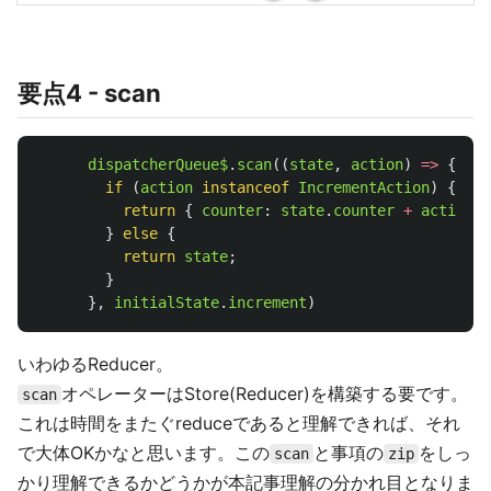
要点4 - scan
dispatcherQueue$
.
scan
((
state
,
action
)
=>
{
// 
if 
(
action
instanceof
IncrementAction
)
{
return
{
counter
:
state
.
counter
+
action
.
n
}
else
{
return
state
;
}
},
initialState
.
increment
)
いわゆるReducer。
オペレーターはStore(Reducer)を構築する要です。
scan
これは時間をまたぐreduceであると理解できれば、それ
で大体OKかなと思います。この
と事項の
をしっ
scan
zip
かり理解できるかどうかが本記事理解の分かれ目となりま