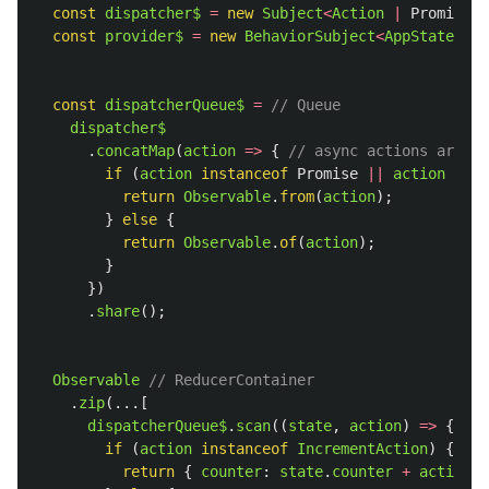
const
dispatcher$
=
new
Subject
<
Action
|
Promise
<
A
const
provider$
=
new
BehaviorSubject
<
AppState
>
(
in
const
dispatcherQueue$
=
// Queue
dispatcher$
.
concatMap
(
action
=>
{
// async actions are re
if 
(
action
instanceof
Promise
||
action
inst
return
Observable
.
from
(
action
);
}
else
{
return
Observable
.
of
(
action
);
}
})
.
share
();
Observable
// ReducerContainer
.
zip
(...[
dispatcherQueue$
.
scan
((
state
,
action
)
=>
{
// 
if 
(
action
instanceof
IncrementAction
)
{
return
{
counter
:
state
.
counter
+
action
.
n