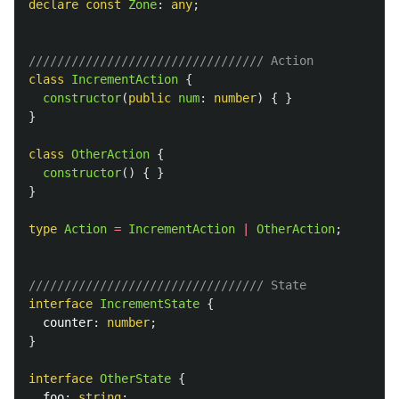
declare
const
Zone
:
any
;
///////////////////////////////// Action
class
IncrementAction
{
constructor
(
public
num
:
number
)
{
}
}
class
OtherAction
{
constructor
()
{
}
}
type
Action
=
IncrementAction
|
OtherAction
;
///////////////////////////////// State
interface
IncrementState
{
counter
:
number
;
}
interface
OtherState
{
foo
:
string
;