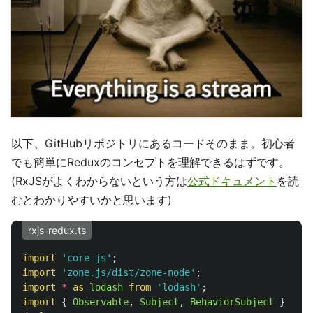
以下、GitHubリポジトリにあるコードそのまま。初心者
でも簡単にReduxのコンセプトを理解できるはずです。
(RxJSがよくわからないという方は
公式ドキュメント
を読
むとわかりやすいかと思います)
rxjs-redux.ts
import
'
core-js
'
;
import
'
zone.js/dist/zone-node
'
;
import
*
as 
lodash
from
'
lodash
'
;
import
{
Observable
,
Subject
,
BehaviorSubject
}
from