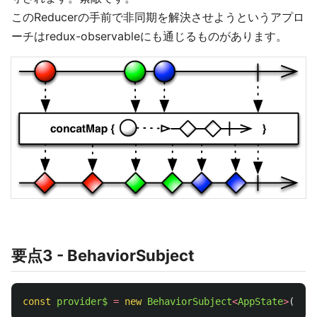
このReducerの手前で非同期を解決させようというアプロ
ーチはredux-observableにも通じるものがあります。
要点3 - BehaviorSubject
const
provider$
=
new
BehaviorSubject
<
AppState
>
(
init