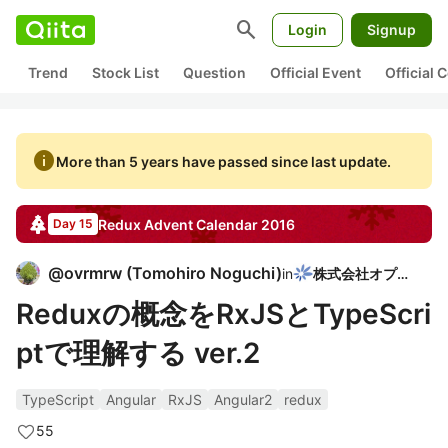
search
Login
Signup
Trend
Stock List
Question
Official Event
Official
info
More than 5 years have passed since last update.
Redux
Advent Calendar
2016
Day 15
@
ovrmrw
(
Tomohiro Noguchi
)
in
株式会社オプト
Reduxの概念をRxJSとTypeScri
ptで理解する ver.2
TypeScript
Angular
RxJS
Angular2
redux
55