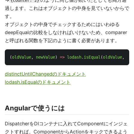
→
のように同じ値が続いたとしても両方通
{counter: 2}
過します。これはオブジェクトの中身を見ていないからで
す。
オブジェクトの中身でチェックするためにはいわゆる
deepEqualの比較をしなければいけないため、comparer
と呼ばれる関数を下記のように書く必要があります。
(
oldValue
,
newValue
)
=>
lodash
.
isEqual
(
oldValue
,
new
distinctUntilChangedのドキュメント
lodash.isEqualのドキュメント
Angularで使うには
DispatcherをDIコンテナに入れてComponentにインジェ
クトすれば、ComponentからActionをキックできるよう