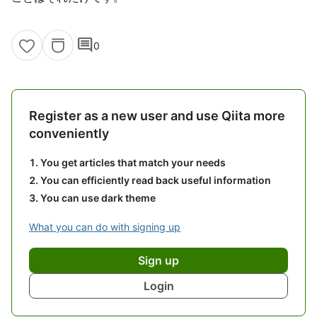
comment
0
Register as a new user and use Qiita more
conveniently
You get articles that match your needs
You can efficiently read back useful information
You can use dark theme
What you can do with signing up
Sign up
Login