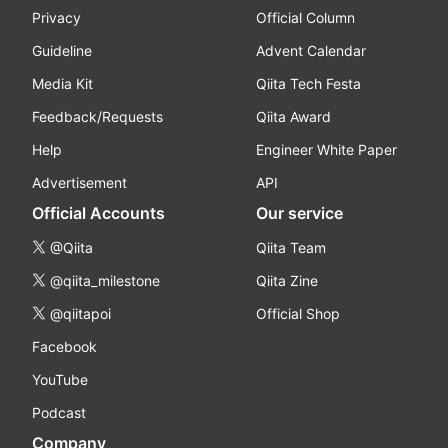
Privacy
Official Column
Guideline
Advent Calendar
Media Kit
Qiita Tech Festa
Feedback/Requests
Qiita Award
Help
Engineer White Paper
Advertisement
API
Official Accounts
Our service
@Qiita
Qiita Team
@qiita_milestone
Qiita Zine
@qiitapoi
Official Shop
Facebook
YouTube
Podcast
Company