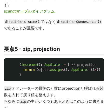
す。
scanのマーブルダイアグラム
ではなく
dispatcher$.scan()
dispatcherQueue$.scan()
であることが重要です。
要点5 - zip, projection
(
increment
):
AppState
=>
{
// projection
return
Object
.
assign
<
{},
AppState
,
{}
>
({},
i
}
オペレーターの最後の引数にprojectionと呼ばれる関
zip
数を入れて戻り値を整えます。
ちなみに
の中がいくつもあるときはこのように書きま
zip
す。