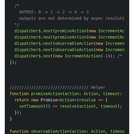
/* 

    OUTPUT: 0 -> 1 -> 2 -> 4 -> 3 

    outputs are not determined by async resolution o
  */
dispatcher$
.
next
(
promiseAction
(
new
IncrementAction
dispatcher$
.
next
(
promiseAction
(
new
IncrementAction
dispatcher$
.
next
(
observableAction
(
new
IncrementAct
dispatcher$
.
next
(
observableAction
(
new
IncrementAct
dispatcher$
.
next
(
new
IncrementAction
(
-
1
));
/* OUTP
});
///////////////////////////////// Helper
function
promiseAction
(
action
:
Action
,
timeout
:
numb
return
new
Promise
<
Action
>
(
resolve
=>
{
setTimeout
(()
=>
resolve
(
action
),
timeout
);
});
}
function
observableAction
(
action
:
Action
,
timeout
:
n