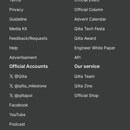
Privacy
Official Column
Guideline
Advent Calendar
Media Kit
Qiita Tech Festa
Feedback/Requests
Qiita Award
Help
Engineer White Paper
Advertisement
API
Official Accounts
Our service
@Qiita
Qiita Team
@qiita_milestone
Qiita Zine
@qiitapoi
Official Shop
Facebook
YouTube
Podcast