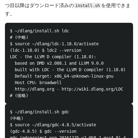
つ目以降はダウンロード済みの
を使用できま
install.sh
す。
$ ~/dlang/install.sh ldc

# (中略)

$ source ~/dlang/ldc-1.18.0/activate

(ldc-1.18.0) $ ldc2 --version

LDC - the LLVM D compiler (1.18.0):

  based on DMD v2.088.1 and LLVM 9.0.0

  built with LDC - the LLVM D compiler (1.18.0)

  Default target: x86_64-unknown-linux-gnu

  Host CPU: broadwell

  http://dlang.org - http://wiki.dlang.org/LDC

$ ~/dlang/install.sh gdc

(中略)

$ source ~/dlang/gdc-4.8.5/activate

(gdc-4.8.5) $ gdc --version

gdc (gdcproject.org 20161225-v2.068.2_gcc4.8) 4.8.5
