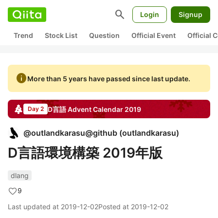
search
Login
Signup
Trend
Stock List
Question
Official Event
Official
info
More than 5 years have passed since last update.
D言語
Advent Calendar
2019
Day 2
@
outlandkarasu@github
(
outlandkarasu
)
D言語環境構築 2019年版
dlang
9
Last updated at
2019-12-02
Posted at
2019-12-02