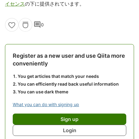
イセンス
の下に提供されています。
comment
0
Register as a new user and use Qiita more
conveniently
You get articles that match your needs
You can efficiently read back useful information
You can use dark theme
What you can do with signing up
Sign up
Login