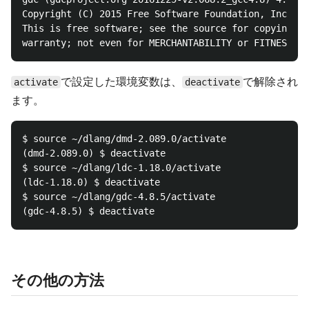
Copyright (C) 2015 Free Software Foundation, Inc.

This is free software; see the source for copying co
で設定した環境変数は、
で解除され
activate
deactivate
ます。
$ source ~/dlang/dmd-2.089.0/activate

(dmd-2.089.0) $ deactivate

$ source ~/dlang/ldc-1.18.0/activate

(ldc-1.18.0) $ deactivate

$ source ~/dlang/gdc-4.8.5/activate

その他の方法