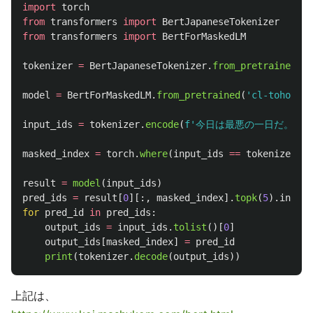
import
torch
from
transformers
import
BertJapaneseTokenizer
from
transformers
import
BertForMaskedLM
tokenizer
=
BertJapaneseTokenizer
.
from_pretrained
(
'
c
model
=
BertForMaskedLM
.
from_pretrained
(
'
cl-tohoku/b
input_ids
=
tokenizer
.
encode
(
f
'
今日は最悪の一日だ。財布
masked_index
=
torch
.
where
(
input_ids
==
tokenizer
.
ma
result
=
model
(
input_ids
)
pred_ids
=
result
[
0
][:,
masked_index
].
topk
(
5
).
indice
for
pred_id
in
pred_ids
:
output_ids
=
input_ids
.
tolist
()[
0
]
output_ids
[
masked_index
]
=
pred_id
print
(
tokenizer
.
decode
(
output_ids
))
上記は、