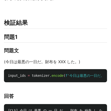
検証結果
問題1
問題文
(今日は最悪の一日だ。財布を XXX した。)
input_ids
=
tokenizer
.
encode
(
f
'
今日は最悪の一日だ。財布
回答
[CLS] 今日 は 最悪 の 一 日 だ 。 財布 を 紛失 し た 。 [S