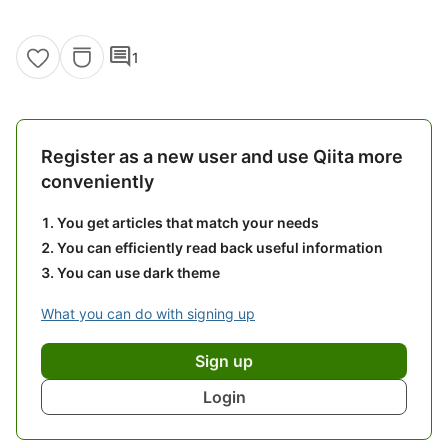
comment
1
Register as a new user and use Qiita more
conveniently
You get articles that match your needs
You can efficiently read back useful information
You can use dark theme
What you can do with signing up
Sign up
Login