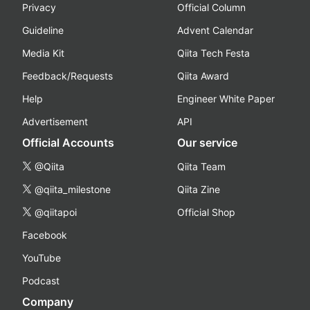
Privacy
Official Column
Guideline
Advent Calendar
Media Kit
Qiita Tech Festa
Feedback/Requests
Qiita Award
Help
Engineer White Paper
Advertisement
API
Official Accounts
Our service
@Qiita
Qiita Team
@qiita_milestone
Qiita Zine
@qiitapoi
Official Shop
Facebook
YouTube
Podcast
Company