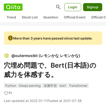
search
Login
Signup
Trend
Stock List
Question
Official Event
Official
info
More than 3 years have passed since last update.
@
outermostkt
(
レモンかな レモンかな
)
穴埋め問題で、Bert(日本語)の
威力を体感する。
Python
DeepLearning
深層学習
bert
Transformer
11
Last updated at
2022-01-11
Posted at
2021-07-28