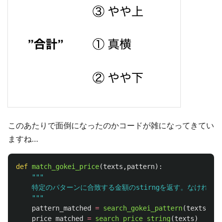
このあたりで面倒になったのかコードが雑になってきてい
ますね…
def
match_gokei_price
(
texts
,
pattern
):
"""
    特定のパターンに合致する金額のstirngを返す。なければ
"""
pattern_matched
=
search_gokei_pattern
(
texts
,
pat
price_matched
=
search_price_string
(
texts
)