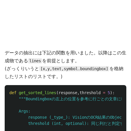
データの抽出には下記の関数を用いました。以降はこの生
成物である
を前提とします。
lines
(ざっくりいうと
を格納
[x,y,text,symbol.boundingbox]
したリストのリストです。)
def
get_sorted_lines
(
response
,
threshold
=
5
):
"""
Boundingboxの左上の位置を参考に行ごとの文章にPars
    Args:

        response (_type_): VisionのOCR結果のObject

        threshold (int, optional): 同じ列だと判定する