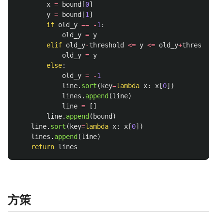
x
=
bound
[
0
]
y
=
bound
[
1
]
if
old_y
==
-
1
:
old_y
=
y
elif
old_y
-
threshold
<=
y
<=
old_y
+
threshold
old_y
=
y
else
:
old_y
=
-
1
line
.
sort
(
key
=
lambda
x
:
x
[
0
])
lines
.
append
(
line
)
line
=
[]
line
.
append
(
bound
)
line
.
sort
(
key
=
lambda
x
:
x
[
0
])
lines
.
append
(
line
)
return
lines
方策