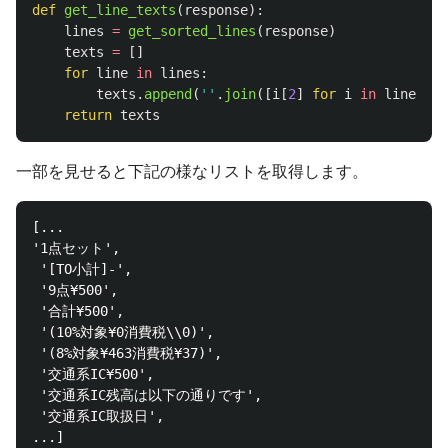
def
get_line_texts
(
response
):
lines
=
get_sorted_lines
(
response
)
texts
=
[]
for
line
in
lines
:
texts
.
append
(
''
.
join
([
i
[
2
]
for
i
in
line
]))
return
texts
一部を見せると下記の様なリストを取得します。
[...

'1点セット',

 '[TO小計]-',

 '9点¥500',

 '合計¥500',

 '(10%対象¥0消費税\\0)',

 '(8%対象¥463消費税¥37)',

 '交通系IC¥500',

 '交通系IC残高は以下の通りです',

 '交通系IC取扱日',
