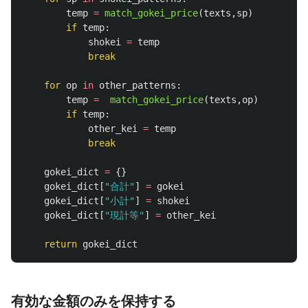
temp
=
match_gokei_price
(
texts
,
sp
)
if
temp
:
shokei
=
temp
break
for
op
in
other_patterns
:
temp
=
match_gokei_price
(
texts
,
op
)
if
temp
:
other_kei
=
temp
break
gokei_dict
=
{}
gokei_dict
[
"
合計
"
]
=
gokei
gokei_dict
[
"
小計
"
]
=
shokei
gokei_dict
[
"
現計等
"
]
=
other_kei
return
gokei_dict
有効な金額のみを保持する