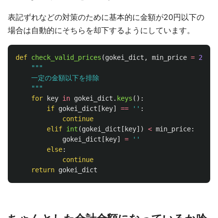
表記ずれなどの対策のために基本的に金額が20円以下の
場合は自動的にそちらを却下するようにしています。
def
check_valid_prices
(
gokei_dict
,
min_price
=
21
):
"""
    一定の金額以下を排除

"""
for
key
in
gokei_dict
.
keys
():
if
gokei_dict
[
key
]
==
''
:
continue
elif
int
(
gokei_dict
[
key
])
<
min_price
:
gokei_dict
[
key
]
=
''
else
:
continue
return
gokei_dict