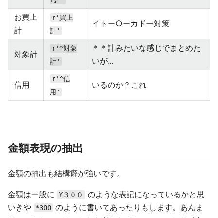
?計'
お買上
r'買上
イトー○ーカドー対策
計
計'
＊＊計みたいな感じでまとめた
r'^対象
対象計
いが...
計'
r'^信
信用
いるのか？これ
用'
金額表現の抽出
金額の抽出も結構癖が強いです。
金額は一般に
のような表記になっているかと思
¥３００
いきや
のように書いてあったりもします。あんま
*300