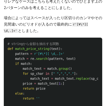
りレアなケースはこちらも考えたくないのでひとまず上の
2パターンのみを考えることにしました。
場合によってはスペースが入ったり区切りのカンマやその
見間違いのピリオドが入るので最終的に
r'[¥\*][
としました。
\d,.]+'
def
match_price_string
(
text
):
pattern
=
r
'
[¥\*][ \d,.]+
'
match
=
re
.
search
(
pattern
,
text
)
if
match
:
match_text
=
match
.
group
()
for
sp_char
in
[
"
"
,
"
,
"
,
"
.
"
]:
match_text
=
match_text
.
replace
(
sp_char
,
price
=
match_text
[
1
:]
return
price
else
:
return
''