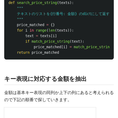
def
search_price_string
(
texts
):
"""
    テキストのリストを{行番号: 金額} のdictにして返す

"""
price_matched
=
{}
for
i
in
range
(
len
(
texts
)):
text
=
texts
[
i
]
if
match_price_string
(
text
):
price_matched
[
i
]
=
match_price_string
(
te
return
price_matched
キー表現に対応する金額を抽出
金額は基本キー表現の同列か上下の列にあると考えられる
ので下記の順番で探していきます。