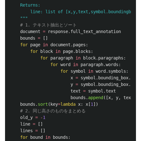
    Returns:

        line: list of [x,y,text,symbol.boundingbox]

"""
document
=
response
.
full_text_annotation
bounds
=
[]
for
page
in
document
.
pages
:
for
block
in
page
.
blocks
:
for
paragraph
in
block
.
paragraphs
:
for
word
in
paragraph
.
words
:
for
symbol
in
word
.
symbols
:
x
=
symbol
.
bounding_box
.
vert
y
=
symbol
.
bounding_box
.
vert
text
=
symbol
.
text
bounds
.
append
([
x
,
y
,
text
,
s
bounds
.
sort
(
key
=
lambda
x
:
x
[
1
])
old_y
=
-
1
line
=
[]
lines
=
[]
for
bound
in
bounds
: