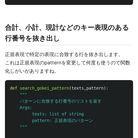
合計、小計、現計などのキー表現のある
行番号を抜き出し
正規表現で特定の表現に合致する行を抜き出します。
これは正規表現のpatternを変更して何度も使うので関数
化しがいがありますね。
def
search_gokei_pattern
(
texts
,
pattern
):
"""
    パターンに合致する行番号のリストを返す

    Args:

         texts: list of string

         pattern: 正規表現のパターン

"""