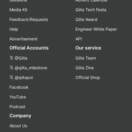
Media Kit
Qiita Tech Festa
Feedback/Requests
Qiita Award
Help
Engineer White Paper
Advertisement
API
Official Accounts
Our service
@Qiita
Qiita Team
@qiita_milestone
Qiita Zine
@qiitapoi
Official Shop
Facebook
YouTube
Podcast
Company
About Us