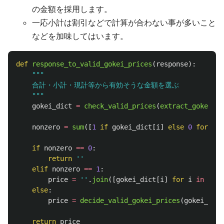
の金額を採用します。
一応小計は割引などで計算が合わない事が多いこと
などを加味してはいます。
def
response_to_valid_gokei_prices
(
response
):
"""
    合計・小計・現計等から有効そうな金額を選ぶ

"""
gokei_dict
=
check_valid_prices
(
extract_gokei_pr
nonzero
=
sum
([
1
if
gokei_dict
[
i
]
else
0
for
i
i
if
nonzero
==
0
:
return
''
elif
nonzero
==
1
:
price
=
''
.
join
([
gokei_dict
[
i
]
for
i
in
goke
else
:
price
=
decide_valid_gokei_prices
(
gokei_dict
return
price