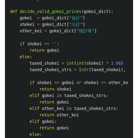
def
decide_valid_gokei_prices
(
gokei_dict
):
gokei
=
gokei_dict
[
"
合計
"
]
shokei
=
gokei_dict
[
"
小計
"
]
other_kei
=
gokei_dict
[
"
現計等
"
]
if
shokei
==
''
:
return
gokei
else
:
taxed_shokei
=
int
(
int
(
shokei
)
*
1.08
)
taxed_shokei_strs
=
[
str
(
taxed_shokei
),
str
(
if
shokei
==
gokei
or
shokei
==
other_kei
:
return
shokei
elif
gokei
in
taxed_shokei_strs
:
return
gokei
elif
other_kei
in
taxed_shokei_strs
:
return
other_kei
elif
gokei
:
return
gokei
else
: