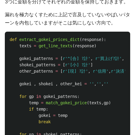
3つに金額を分けてそれぞれの金額を保持しておきます。
漏れを極力なくすために上記で言及していないやばいパタ
ーンを内包していますがそこは気にしない方向で。
def
extract_gokei_prices_dict
(
response
):
texts
=
get_line_texts
(
response
)
gokei_patterns
=
[
r
'
^[合] ?計
'
,
r
'
買上げ?計
'
,
r
'
shokei_patterns
=
[
r
'
[小] ?計
'
]
other_patterns
=
[
r
'
[現] ?計
'
,
r
'
信用
'
,
r
'
決済
'
,
r
'
gokei
,
shokei
,
other_kei
=
''
,
''
,
''
for
gp
in
gokei_patterns
:
temp
=
match_gokei_price
(
texts
,
gp
)
if
temp
:
gokei
=
temp
break
for
sp
in
shokei_patterns
: