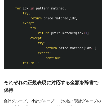
for
idx
in
pattern_matched
:
try
:
return
price_matched
[
idx
]
except
:
try
:
return
price_matched
[
idx
+
1
]
except
:
try
:
return
price_matched
[
idx
-
1
]
except
:
continue
return
''
それぞれの正規表現に対応する金額を辞書で
保持
合計グループ、 小計グループ、 その他・現計グループの