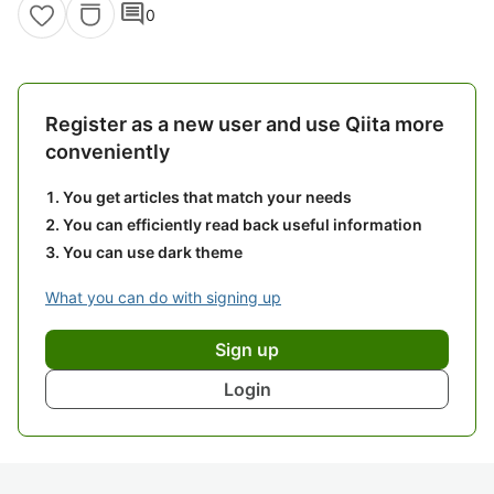
comment
0
Register as a new user and use Qiita more
conveniently
You get articles that match your needs
You can efficiently read back useful information
You can use dark theme
What you can do with signing up
Sign up
Login