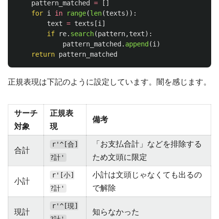
pattern_matched
=
[]
for
i
in
range
(
len
(
texts
)):
text
=
texts
[
i
]
if
re
.
search
(
pattern
,
text
):
pattern_matched
.
append
(
i
)
return
pattern_matched
正規表現は下記のように設定しています。闇を感じます。
サーチ
正規表
備考
対象
現
「お支払合計」などを排除する
r'^[合]
合計
ため文頭に限定
?計'
小計は文頭じゃなくても出るの
r'[小]
小計
で解除
?計'
r'^[現]
現計
知らなかった