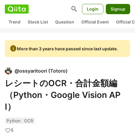
search
Login
Signup
Trend
Stock List
Question
Official Event
Official
info
More than 3 years have passed since last update.
@
ossyaritoori
(
Totoro
)
レシートのOCR・合計金額編
（Python・Google Vision AP
I）
Python
OCR
5