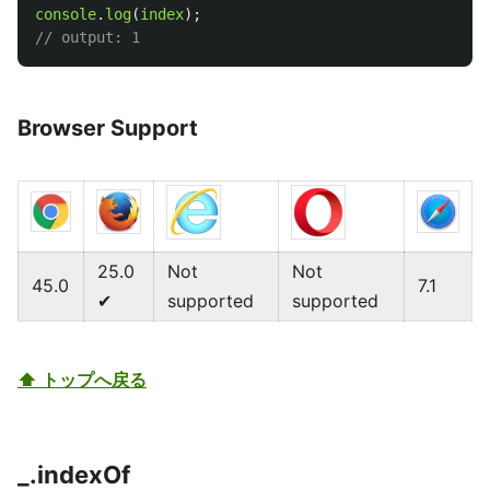
console
.
log
(
index
);
// output: 1
Browser Support
25.0
Not
Not
45.0
7.1
✔
supported
supported
⬆ トップへ戻る
_.indexOf