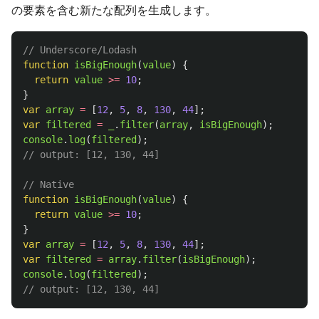
の要素を含む新たな配列を生成します。
// Underscore/Lodash
function
isBigEnough
(
value
)
{
return
value
>=
10
;
}
var
array
=
[
12
,
5
,
8
,
130
,
44
];
var
filtered
=
_
.
filter
(
array
,
isBigEnough
);
console
.
log
(
filtered
);
// output: [12, 130, 44]
// Native
function
isBigEnough
(
value
)
{
return
value
>=
10
;
}
var
array
=
[
12
,
5
,
8
,
130
,
44
];
var
filtered
=
array
.
filter
(
isBigEnough
);
console
.
log
(
filtered
);
// output: [12, 130, 44]