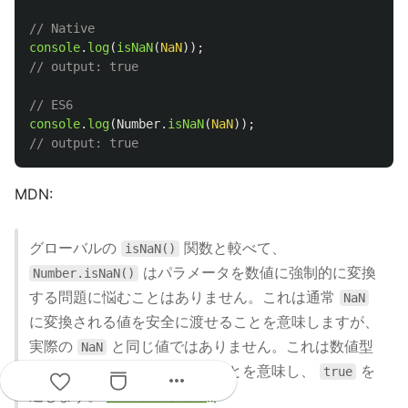
// Native
console
.
log
(
isNaN
(
NaN
));
// output: true
// ES6
console
.
log
(
Number
.
isNaN
(
NaN
));
// output: true
MDN:
グローバルの
関数と較べて、
isNaN()
はパラメータを数値に強制的に変換
Number.isNaN()
する問題に悩むことはありません。これは通常
NaN
に変換される値を安全に渡せることを意味しますが、
実際の
と同じ値ではありません。これは数値型
NaN
の値が
でもあるということを意味し、
を
NaN
true
more_horiz
返します。
Number.isNaN()