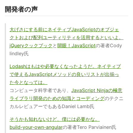
開発者の声
大げさにする前にネイティブJavaScriptのオブジェ
クトおよび配列ユーティリティを活用するといいよ。
jQueryクックブック
と
開眼！JavaScript
の著者Cody
lindley氏
Lodashはもはや必要なくなったようだ。ネイティブ
で使えるJavaScriptメソッドの良いリストが出揃っ
た今となっては。
コンピュータ科学者であり、
JavaScript Ninjaの極意
ライブラリ開発のための知識とコーディング
のテクニ
カルレビュアーでもあるDaniel Lamb氏
そうかも知れないけど、僕には必要かな。
build-your-own-angular
の著者Tero Parviainen氏