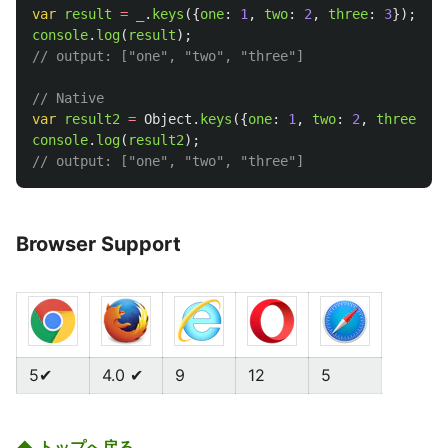
var
result
=
_
.
keys
({
one
:
1
,
two
:
2
,
three
:
3
});
console
.
log
(
result
);
// output: ["one", "two", "three"]
// Native
var
result2
=
Object
.
keys
({
one
:
1
,
two
:
2
,
three
:
3
}
console
.
log
(
result2
);
// output: ["one", "two", "three"]
Browser Support
5✔
4.0 ✔
9
12
5
⬆ トップへ戻る