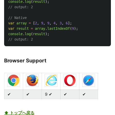
console
.
log
(
result
);
// output: 2
// Native
var
array
=
[
2
,
9
,
9
,
4
,
3
,
6
];
var
result
=
array
.
lastIndexOf
(
9
);
console
.
log
(
result
);
// output: 2
Browser Support
✔
✔
9 ✔
✔
✔
⬆ トップへ戻る