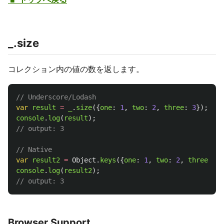
_.size
コレクション内の値の数を返します。
// Underscore/Lodash
var
result
=
_
.
size
({
one
:
1
,
two
:
2
,
three
:
3
});
console
.
log
(
result
);
// output: 3
// Native
var
result2
=
Object
.
keys
({
one
:
1
,
two
:
2
,
three
:
3
}
console
.
log
(
result2
);
// output: 3
Browser Support