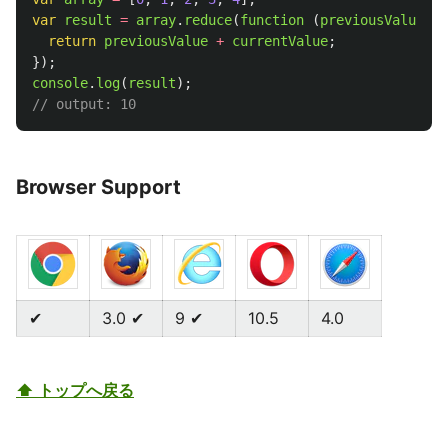
var
result
=
array
.
reduce
(
function 
(
previousValue
,
c
return
previousValue
+
currentValue
;
});
console
.
log
(
result
);
// output: 10
Browser Support
✔
3.0 ✔
9 ✔
10.5
4.0
⬆ トップへ戻る