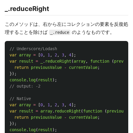
_.reduceRight
このメソッドは、右から左にコレクションの要素を反復処
理することを除けば
のようなものです。
_.reduce
// Underscore/Lodash
var
array
=
[
0
,
1
,
2
,
3
,
4
];
var
result
=
_
.
reduceRight
(
array
,
function 
(
previous
return
previousValue
-
currentValue
;
});
console
.
log
(
result
);
// output: -2
// Native
var
array
=
[
0
,
1
,
2
,
3
,
4
];
var
result
=
array
.
reduceRight
(
function 
(
previousVal
return
previousValue
-
currentValue
;
});
console
.
log
(
result
);