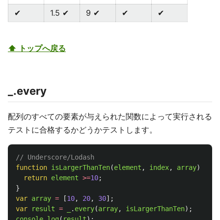
✔
1.5 ✔
9 ✔
✔
✔
⬆ トップへ戻る
_.every
配列のすべての要素が与えられた関数によって実行される
テストに合格するかどうかテストします。
// Underscore/Lodash
function
isLargerThanTen
(
element
,
index
,
array
)
{
return
element
>=
10
;
}
var
array
=
[
10
,
20
,
30
];
var
result
=
_
.
every
(
array
,
isLargerThanTen
);
console
.
log
(
result
);