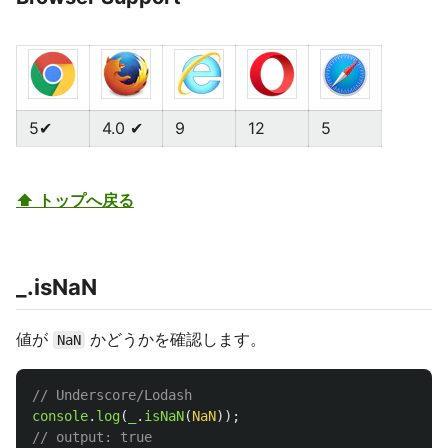
5✔
4.0 ✔
9
12
5
⬆ トップへ戻る
_.isNaN
値が
かどうかを確認します。
NaN
// Underscore/Lodash
console
.
log
(
_
.
isNaN
(
NaN
));
// output: true