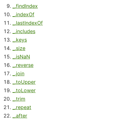
_.findIndex
_.indexOf
_.lastIndexOf
_.includes
_.keys
_.size
_.isNaN
_.reverse
_.join
_.toUpper
_.toLower
_.trim
_.repeat
_.after