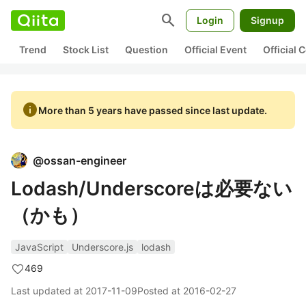
search
Login
Signup
Trend
Stock List
Question
Official Event
Official
info
More than 5 years have passed since last update.
@
ossan-engineer
Lodash/Underscoreは必要ない
（かも）
JavaScript
Underscore.js
lodash
469
Last updated at
2017-11-09
Posted at
2016-02-27