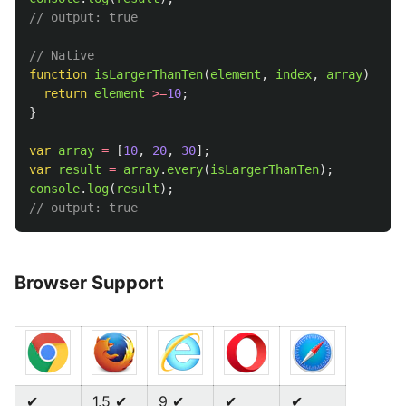
// output: true
// Native
function
isLargerThanTen
(
element
,
index
,
array
)
{
return
element
>=
10
;
}
var
array
=
[
10
,
20
,
30
];
var
result
=
array
.
every
(
isLargerThanTen
);
console
.
log
(
result
);
// output: true
Browser Support
✔
1.5 ✔
9 ✔
✔
✔