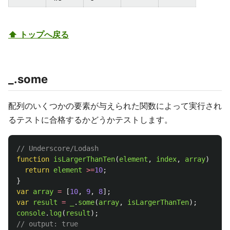
⬆ トップへ戻る
_.some
配列のいくつかの要素が与えられた関数によって実行され
るテストに合格するかどうかテストします。
// Underscore/Lodash
function
isLargerThanTen
(
element
,
index
,
array
)
{
return
element
>=
10
;
}
var
array
=
[
10
,
9
,
8
];
var
result
=
_
.
some
(
array
,
isLargerThanTen
);
console
.
log
(
result
);
// output: true