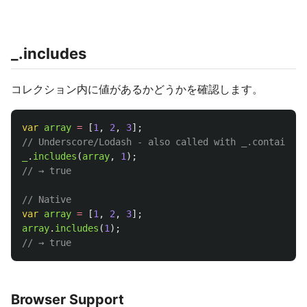
_.includes
コレクション内に値があるかどうかを確認します。
var
array
=
[
1
,
2
,
3
];
// Underscore/Lodash - also called with _.contains
_
.
includes
(
array
,
1
);
// → true
// Native
var
array
=
[
1
,
2
,
3
];
array
.
includes
(
1
);
// → true
Browser Support