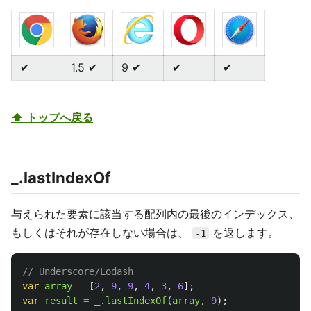
✔
1.5 ✔
9 ✔
✔
✔
⬆ トップへ戻る
_.lastIndexOf
与えられた要素に該当する配列内の最後のインデックス、
もしくはそれが存在しない場合は、
を返します。
-1
// Underscore/Lodash
var
array
=
[
2
,
9
,
9
,
4
,
3
,
6
];
var
result
=
_
.
lastIndexOf
(
array
,
9
);