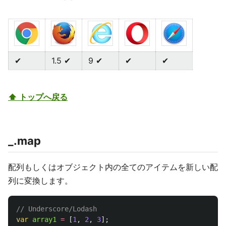
✔
1.5 ✔
9 ✔
✔
✔
⬆ トップへ戻る
_.map
配列もしくはオブジェクト内の全てのアイテムを新しい配
列に変換します。
// Underscore/Lodash
var
array1
=
[
1
,
2
,
3
];