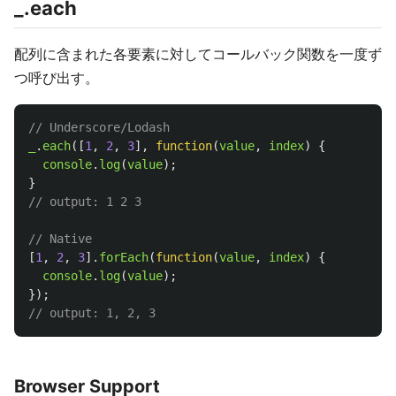
_.each
配列に含まれた各要素に対してコールバック関数を一度ず
つ呼び出す。
// Underscore/Lodash
_
.
each
([
1
,
2
,
3
],
function
(
value
,
index
)
{
console
.
log
(
value
);
}
// output: 1 2 3
// Native
[
1
,
2
,
3
].
forEach
(
function
(
value
,
index
)
{
console
.
log
(
value
);
});
// output: 1, 2, 3
Browser Support