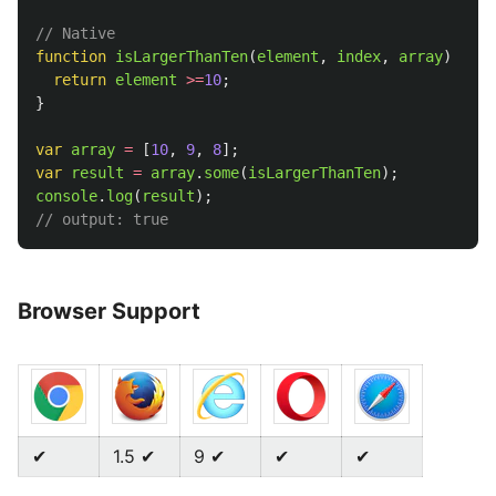
// Native
function
isLargerThanTen
(
element
,
index
,
array
)
{
return
element
>=
10
;
}
var
array
=
[
10
,
9
,
8
];
var
result
=
array
.
some
(
isLargerThanTen
);
console
.
log
(
result
);
// output: true
Browser Support
✔
1.5 ✔
9 ✔
✔
✔