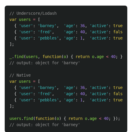
// Underscore/Lodash
var
users
=
[
{
'
user
'
:
'
barney
'
,
'
age
'
:
36
,
'
active
'
:
true
},
{
'
user
'
:
'
fred
'
,
'
age
'
:
40
,
'
active
'
:
false
},
{
'
user
'
:
'
pebbles
'
,
'
age
'
:
1
,
'
active
'
:
true
}
];
_
.
find
(
users
,
function
(
o
)
{
return
o
.
age
<
40
;
});
// output: object for 'barney'
// Native
var
users
=
[
{
'
user
'
:
'
barney
'
,
'
age
'
:
36
,
'
active
'
:
true
},
{
'
user
'
:
'
fred
'
,
'
age
'
:
40
,
'
active
'
:
false
},
{
'
user
'
:
'
pebbles
'
,
'
age
'
:
1
,
'
active
'
:
true
}
];
users
.
find
(
function
(
o
)
{
return
o
.
age
<
40
;
});
// output: object for 'barney'