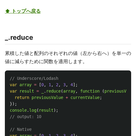
⬆ トップへ戻る
_.reduce
累積した値と配列のそれぞれの値（左から右へ）を単一の
値に減らすために関数を適用します。
// Underscore/Lodash
var
array
=
[
0
,
1
,
2
,
3
,
4
];
var
result
=
_
.
reduce
(
array
,
function 
(
previousValue
return
previousValue
+
currentValue
;
});
console
.
log
(
result
);
// output: 10
// Native
var
array
=
[
0
,
1
,
2
,
3
,
4
];