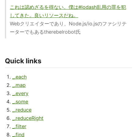
これは認めざるを得ない。僕は#lodash乱用の罪を犯
してきた。良いリソースだね。
Webクリエイターであり、Node.js/io.jsのファシリテ
ーターでもあるtherebelrobot氏
Quick links
_.each
_.map
_.every
_.some
_.reduce
_.reduceRight
_.filter
_.find