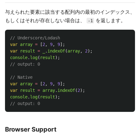
与えられた要素に該当する配列内の最初のインデックス、
もしくはそれが存在しない場合は、
を返します。
-1
// Underscore/Lodash
var
array
=
[
2
,
9
,
9
];
var
result
=
_
.
indexOf
(
array
,
2
);
console
.
log
(
result
);
// output: 0
// Native
var
array
=
[
2
,
9
,
9
];
var
result
=
array
.
indexOf
(
2
);
console
.
log
(
result
);
// output: 0
Browser Support