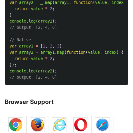
var
array2
=
_
.
map
(
array1
,
function
(
value
,
index
)
{
return
value
*
2
;
}
console
.
log
(
array2
);
// output: [2, 4, 6]
// Native
var
array1
=
[
1
,
2
,
3
];
var
array2
=
array1
.
map
(
function
(
value
,
index
)
{
return
value
*
2
;
});
console
.
log
(
array2
);
// output: [2, 4, 6]
Browser Support