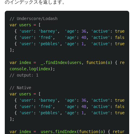
のインデックスを返します。
// Underscore/Lodash
var
users
=
[
{
'
user
'
:
'
barney
'
,
'
age
'
:
36
,
'
active
'
:
true
},
{
'
user
'
:
'
fred
'
,
'
age
'
:
40
,
'
active
'
:
false
},
{
'
user
'
:
'
pebbles
'
,
'
age
'
:
1
,
'
active
'
:
true
}
];
var
index
=
_
.
findIndex
(
users
,
function
(
o
)
{
return
console
.
log
(
index
);
// output: 1
// Native
var
users
=
[
{
'
user
'
:
'
barney
'
,
'
age
'
:
36
,
'
active
'
:
true
},
{
'
user
'
:
'
fred
'
,
'
age
'
:
40
,
'
active
'
:
false
},
{
'
user
'
:
'
pebbles
'
,
'
age
'
:
1
,
'
active
'
:
true
}
];
var
index
=
users
.
findIndex
(
function
(
o
)
{
return
o
.